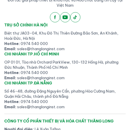
Đối tác giải pháp thiết bị khoa học và Hóa chất đáng tin cậy tại
Việt Nam
TRỤ SỞ CHÍNH HÀ NỘI
Biệt thự JA03-04, Khu Đô Thị Thiên Đường Bảo Sơn, An Khánh,
Hoài Đức, Hà Nội
Hotline:
0974 540 000
Email:
sales@thanglonginst.com
CHI NHÁNH TP.HỒ CHÍ MINH
OP 01 01, Tòa nhà Orchard ParkView, 130-132 Hồng Hà, phường
Đức Nhuận, Thành Phố Hồ Chí Minh
Hotline:
0974 540 000
Email:
sales@thanglonginst.com
CHI NHÁNH TP.ĐÀ NẴNG
Số 46-48, đường Đặng Nguyên Cẩn, phường Hòa Cường Nam,
Quận Hải Châu, thành phố Đà Nẵng
Hotline:
0974 540 000
Email:
sales@thanglonginst.com
CÔNG TY CỔ PHẦN THIẾT BỊ VÀ HÓA CHẤT THĂNG LONG
Người đại diện:
Lê Xuân Tưởng