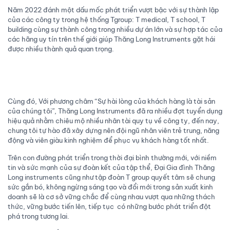
Năm 2022 đánh một dấu mốc phát triển vượt bậc với sự thành lập
của các công ty trong hệ thống Tgroup: T medical, T school, T
building cùng sự thành công trong nhiều dự án lớn và sự hợp tác của
các hãng uy tín trên thế giới giúp Thăng Long Instruments gặt hái
được nhiều thành quả quan trọng.
Cùng đó, Với phương châm “Sự hài lòng của khách hàng là tài sản
của chúng tôi”, Thăng Long Instruments đã ra nhiều đợt tuyển dụng
hiệu quả nhằm chiêu mộ nhiều nhân tài quy tụ về công ty, đến nay,
chung tôi tự hào đã xây dựng nên đội ngũ nhân viên trẻ trung, năng
động và viên giàu kinh nghiệm để phục vụ khách hàng tốt nhất.
Trên con đường phát triển trong thời đại bình thường mới, với niềm
tin và sức mạnh của sự đoàn kết của tập thể, Đại Gia đình Thăng
Long instruments cũng như tập đoàn T group quyết tâm sẽ chung
sức gắn bó, không ngừng sáng tạo và đổi mới trong sản xuất kinh
doanh sẽ là cơ sở vững chắc để cùng nhau vượt qua những thách
thức, vững bước tiến lên, tiếp tục có những bước phát triển đột
phá trong tương lai.