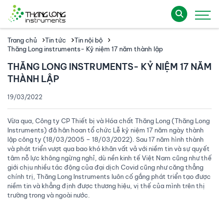
Trang chủ
Tin tức
Tin nội bộ
Thăng Long instruments- Kỷ niệm 17 năm thành lập
THĂNG LONG INSTRUMENTS- KỶ NIỆM 17 NĂM
THÀNH LẬP
19/03/2022
Vừa qua, Công ty CP Thiết bị và Hóa chất Thăng Long (Thăng Long
Instruments) đã hân hoan tổ chức Lễ kỷ niệm 17 năm ngày thành
lập công ty (18/03/2005 – 18/03/2022). Sau 17 năm hình thành
và phát triển vượt qua bao khó khăn vất vả với niềm tin và sự quyết
tâm nỗ lực không ngừng nghỉ, dù nền kinh tế Việt Nam cũng như thế
giới chịu nhiều tác động của đại dịch Covid cũng như căng thẳng
chính trị, Thăng Long Instruments luôn cố gắng phát triển tạo được
niềm tin và khẳng định được thương hiệu, vị thế của mình trên thị
trường trong và ngoài nước.