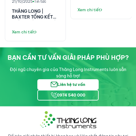
KHOA HỌC 58 NĂM
21/10/2025
Tin tức
VIỆN E!
Xem chi tiết
THĂNG LONG |
BAXTER TỔNG KẾT
THÀNH CÔNG TẠI HỘI
NGHỊ KHOA HỌC ĐIỀU
Xem chi tiết
DƯỠNG PHENIKAA!
BẠN CẦN TƯ VẤN GIẢI PHÁP PHÙ HỢP?
Đội ngũ chuyên gia của Thăng Long Instruments luôn sẵn
sàng hỗ trợ!
Liên hệ tư vấn
0974 540 000