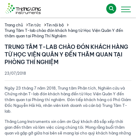
Trang chủ
Tin tức
Tin nội bộ
Trung Tâm T-lab chào đón khách hàng từ Học Viện Quân Y đến
thăm quan tại Phòng Thí Nghiệm
TRUNG TÂM T-LAB CHÀO ĐÓN KHÁCH HÀNG
TỪ HỌC VIỆN QUÂN Y ĐẾN THĂM QUAN TẠI
PHÒNG THÍ NGHIỆM
23/07/2018
Ngày 23 tháng 7 năm 2018, Trung tâm Phân tích, Nghiên cứu và
Chứng nhận T-lab đón khách hàng đến từ Học Viện Quân Y đến
thăm quan tại Phòng thí nghiệm. Đón tiếp khách hàng có Phó Giám
Đốc Nguyễn Hải Hà, nhân viên kinh doanh và cán bộ Trung Tâm T-
lab.
Thăng Long Instruments xin cảm ơn Quý khách đã sắp xếp thời
gian đến thăm và làm việc cùng chúng tôi. Mong rằng buổi thăm
quan và gặp gỡ giữa hai bên sẽ mang lại cho quý khách hàng những