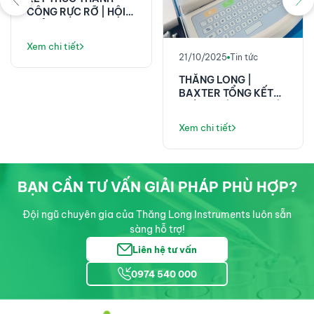
20/10/2025
Tin tức
THĂNG LONG |
BAXTER TẠI HỘI NGHỊ
KHOA HỌC 58 NĂM
21/10/2025
Tin tức
VIỆN E!
Xem chi tiết
THĂNG LONG |
BAXTER TỔNG KẾT
THÀNH CÔNG TẠI HỘI
NGHỊ KHOA HỌC ĐIỀU
Xem chi tiết
DƯỠNG PHENIKAA!
BẠN CẦN TƯ VẤN GIẢI PHÁP PHÙ HỢP?
Đội ngũ chuyên gia của Thăng Long Instruments luôn sẵn
sàng hỗ trợ!
Liên hệ tư vấn
0974 540 000