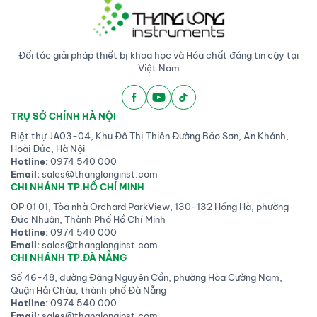
Đối tác giải pháp thiết bị khoa học và Hóa chất đáng tin cậy tại
Việt Nam
TRỤ SỞ CHÍNH HÀ NỘI
Biệt thự JA03-04, Khu Đô Thị Thiên Đường Bảo Sơn, An Khánh,
Hoài Đức, Hà Nội
Hotline:
0974 540 000
Email:
sales@thanglonginst.com
CHI NHÁNH TP.HỒ CHÍ MINH
OP 01 01, Tòa nhà Orchard ParkView, 130-132 Hồng Hà, phường
Đức Nhuận, Thành Phố Hồ Chí Minh
Hotline:
0974 540 000
Email:
sales@thanglonginst.com
CHI NHÁNH TP.ĐÀ NẴNG
Số 46-48, đường Đặng Nguyên Cẩn, phường Hòa Cường Nam,
Quận Hải Châu, thành phố Đà Nẵng
Hotline:
0974 540 000
Email:
sales@thanglonginst.com