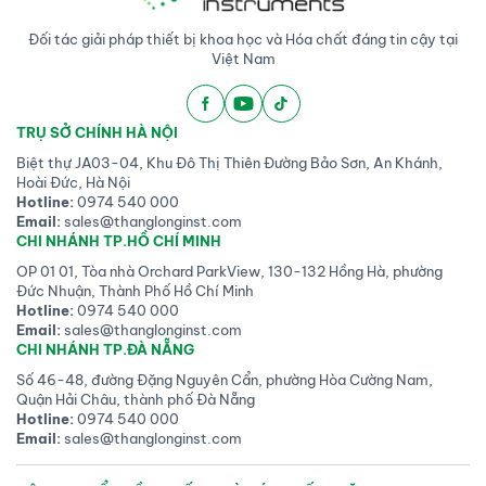
Đối tác giải pháp thiết bị khoa học và Hóa chất đáng tin cậy tại
Việt Nam
TRỤ SỞ CHÍNH HÀ NỘI
Biệt thự JA03-04, Khu Đô Thị Thiên Đường Bảo Sơn, An Khánh,
Hoài Đức, Hà Nội
Hotline:
0974 540 000
Email:
sales@thanglonginst.com
CHI NHÁNH TP.HỒ CHÍ MINH
OP 01 01, Tòa nhà Orchard ParkView, 130-132 Hồng Hà, phường
Đức Nhuận, Thành Phố Hồ Chí Minh
Hotline:
0974 540 000
Email:
sales@thanglonginst.com
CHI NHÁNH TP.ĐÀ NẴNG
Số 46-48, đường Đặng Nguyên Cẩn, phường Hòa Cường Nam,
Quận Hải Châu, thành phố Đà Nẵng
Hotline:
0974 540 000
Email:
sales@thanglonginst.com