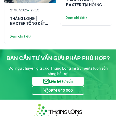
BAXTER TẠI HỘI NGHỊ
KHOA HỌC 58 NĂM
21/10/2025
Tin tức
VIỆN E!
Xem chi tiết
THĂNG LONG |
BAXTER TỔNG KẾT
THÀNH CÔNG TẠI HỘI
NGHỊ KHOA HỌC ĐIỀU
Xem chi tiết
DƯỠNG PHENIKAA!
BẠN CẦN TƯ VẤN GIẢI PHÁP PHÙ HỢP?
Đội ngũ chuyên gia của Thăng Long Instruments luôn sẵn
sàng hỗ trợ!
Liên hệ tư vấn
0974 540 000