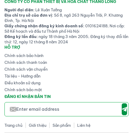
CÔNG TY CỔ PHẦN THIẾT BỊ VÀ HÓA CHẤT THĂNG LONG
Người đại diện:
Lê Xuân Tưởng
Địa chỉ trụ sở của đơn vị:
Số 8, ngõ 263 Nguyễn Trãi, P. Khương
Đình, Tp. Hà Nội
Giấy chứng nhận đăng ký kinh doanh số:
0101624188; Nơi cấp:
Sở Kế hoạch và đầu tư Thành phố Hà Nội
Đăng ký lần đầu:
ngày 18 tháng 3 năm 2005; Đăng ký thay đổi lần
thứ: 12, ngày 12 tháng 8 năm 2024
HỖ TRỢ
Chính sách bảo hành
Chính sách thanh toán
Chính sách vận chuyển
Tài liệu - Hướng dẫn
Điều khoản sử dụng
Chính sách bảo mật
ĐĂNG KÍ NHẬN BẢN TIN
Trang chủ
Giới thiệu
Sản phẩm
Liên hệ