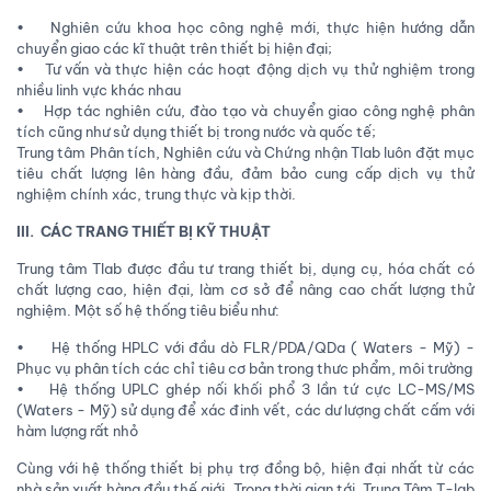
• Nghiên cứu khoa học công nghệ mới, thực hiện hướng dẫn
chuyển giao các kĩ thuật trên thiết bị hiện đại;
• Tư vấn và thực hiện các hoạt động dịch vụ thử nghiệm trong
nhiều linh vực khác nhau
• Hợp tác nghiên cứu, đào tạo và chuyển giao công nghệ phân
tích cũng như sử dụng thiết bị trong nước và quốc tế;
Trung tâm Phân tích, Nghiên cứu và Chứng nhận Tlab luôn đặt mục
tiêu chất lượng lên hàng đầu, đảm bảo cung cấp dịch vụ thử
nghiệm chính xác, trung thực và kịp thời.
III. CÁC TRANG THIẾT BỊ KỸ THUẬT
Trung tâm Tlab được đầu tư trang thiết bị, dụng cụ, hóa chất có
chất lượng cao, hiện đại, làm cơ sở để nâng cao chất lượng thử
nghiệm. Một số hệ thống tiêu biểu như:
• Hệ thống HPLC với đầu dò FLR/PDA/QDa ( Waters - Mỹ) -
Phục vụ phân tích các chỉ tiêu cơ bản trong thưc phẩm, môi trường
• Hệ thống UPLC ghép nối khối phổ 3 lần tứ cực LC-MS/MS
(Waters - Mỹ) sử dụng để xác đinh vết, các dư lượng chất cấm với
hàm lượng rất nhỏ
Cùng với hệ thống thiết bị phụ trợ đồng bộ, hiện đại nhất từ các
nhà sản xuất hàng đầu thế giới. Trong thời gian tới, Trung Tâm T-lab