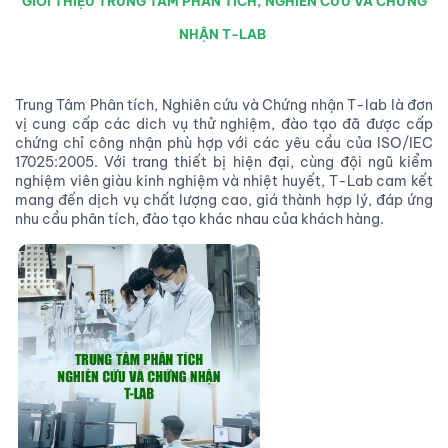
GIỚI THIỆU TRUNG TÂM PHÂN TÍCH, NGHIÊN CỨU VÀ CHỨNG
NHẬN T-LAB
Trung Tâm Phân tích, Nghiên cứu và Chứng nhận T-lab là đơn
vị cung cấp các dich vụ thử nghiệm, đào tạo đã được cấp
chứng chỉ công nhận phù hợp với các yêu cầu của ISO/IEC
17025:2005. Với trang thiết bị hiện đại, cùng đội ngũ kiểm
nghiệm viên giàu kinh nghiệm và nhiệt huyết, T-Lab cam kết
mang đến dịch vụ chất lượng cao, giá thành hợp lý, đáp ứng
nhu cầu phân tích, đào tạo khác nhau của khách hàng.