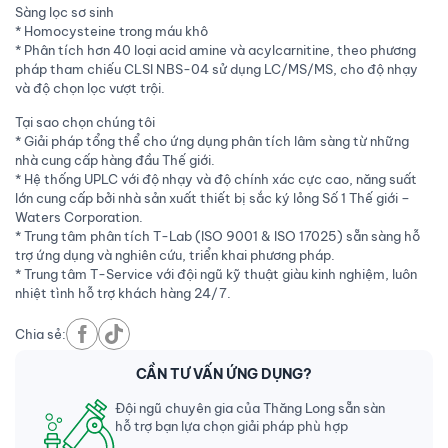
Sàng lọc sơ sinh
* Homocysteine trong máu khô
* Phân tích hơn 40 loại acid amine và acylcarnitine, theo phương
pháp tham chiếu CLSI NBS-04 sử dụng LC/MS/MS, cho độ nhạy
và độ chọn lọc vượt trội.
Tại sao chọn chúng tôi
* Giải pháp tổng thể cho ứng dụng phân tích lâm sàng từ những
nhà cung cấp hàng đầu Thế giới.
* Hệ thống UPLC với độ nhạy và độ chính xác cực cao, năng suất
lớn cung cấp bởi nhà sản xuất thiết bị sắc ký lỏng Số 1 Thế giới –
Waters Corporation.
* Trung tâm phân tích T-Lab (ISO 9001 & ISO 17025) sẵn sàng hỗ
trợ ứng dụng và nghiên cứu, triển khai phương pháp.
* Trung tâm T-Service với đội ngũ kỹ thuật giàu kinh nghiệm, luôn
nhiệt tình hỗ trợ khách hàng 24/7.
Chia sẻ:
CẦN TƯ VẤN ỨNG DỤNG?
Đội ngũ chuyên gia của Thăng Long sẵn sàn
hỗ trợ bạn lựa chọn giải pháp phù hợp