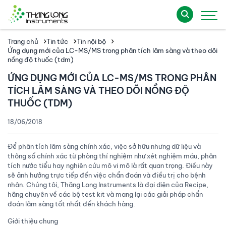
Trang chủ
Tin tức
Tin nội bộ
Ứng dụng mới của LC-MS/MS trong phân tích lâm sàng và theo dõi
nồng độ thuốc (tdm)
ỨNG DỤNG MỚI CỦA LC-MS/MS TRONG PHÂN
TÍCH LÂM SÀNG VÀ THEO DÕI NỒNG ĐỘ
THUỐC (TDM)
18/06/2018
Để phân tích lâm sàng chính xác, việc sở hữu nhưng dữ liệu và
thông số chính xác từ phòng thí nghiệm như xét nghiệm máu, phân
tích nước tiểu hay nghiên cứu mô vi mô là rất quan trọng. Điều này
sẽ ảnh hưởng trực tiếp đến việc chẩn đoán và điều trị cho bệnh
nhân. Chúng tôi, Thăng Long Instruments là đại diện của Recipe,
hãng chuyên về các bộ test kit và mang lại các giải pháp chẩn
đoán lâm sàng tốt nhất đến khách hàng.
Giới thiệu chung