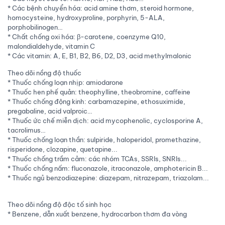
* Các bệnh chuyển hóa: acid amine thơm, steroid hormone,
homocysteine, hydroxyproline, porphyrin, 5-ALA,
porphobilinogen…
* Chất chống oxi hóa: β-carotene, coenzyme Q10,
malondialdehyde, vitamin C
* Các vitamin: A, E, B1, B2, B6, D2, D3, acid methylmalonic
Theo dõi nồng độ thuốc
* Thuốc chống loạn nhịp: amiodarone
* Thuốc hen phế quản: theophylline, theobromine, caﬀeine
* Thuốc chống động kinh: carbamazepine, ethosuximide,
pregabaline, acid valproic…
* Thuốc ức chế miễn dịch: acid mycophenolic, cyclosporine A,
tacrolimus…
* Thuốc chống loạn thần: sulpiride, haloperidol, promethazine,
risperidone, clozapine, quetapine...
* Thuốc chống trầm cảm: các nhóm TCAs, SSRIs, SNRIs...
* Thuốc chống nấm: fluconazole, itraconazole, amphotericin B...
* Thuốc ngủ benzodiazepine: diazepam, nitrazepam, triazolam...
Theo dõi nồng độ độc tố sinh học
* Benzene, dẫn xuất benzene, hydrocarbon thơm đa vòng