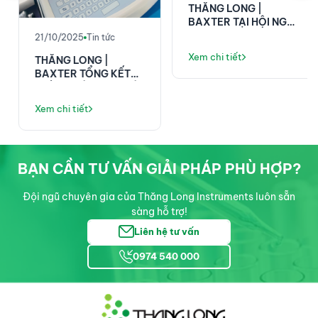
THĂNG LONG |
BAXTER TẠI HỘI NGHỊ
KHOA HỌC 58 NĂM
21/10/2025
Tin tức
VIỆN E!
Xem chi tiết
THĂNG LONG |
BAXTER TỔNG KẾT
THÀNH CÔNG TẠI HỘI
NGHỊ KHOA HỌC ĐIỀU
Xem chi tiết
DƯỠNG PHENIKAA!
BẠN CẦN TƯ VẤN GIẢI PHÁP PHÙ HỢP?
Đội ngũ chuyên gia của Thăng Long Instruments luôn sẵn
sàng hỗ trợ!
Liên hệ tư vấn
0974 540 000