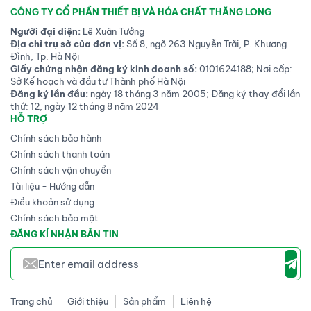
CÔNG TY CỔ PHẦN THIẾT BỊ VÀ HÓA CHẤT THĂNG LONG
Người đại diện:
Lê Xuân Tưởng
Địa chỉ trụ sở của đơn vị:
Số 8, ngõ 263 Nguyễn Trãi, P. Khương
Đình, Tp. Hà Nội
Giấy chứng nhận đăng ký kinh doanh số:
0101624188; Nơi cấp:
Sở Kế hoạch và đầu tư Thành phố Hà Nội
Đăng ký lần đầu:
ngày 18 tháng 3 năm 2005; Đăng ký thay đổi lần
thứ: 12, ngày 12 tháng 8 năm 2024
HỖ TRỢ
Chính sách bảo hành
Chính sách thanh toán
Chính sách vận chuyển
Tài liệu - Hướng dẫn
Điều khoản sử dụng
Chính sách bảo mật
ĐĂNG KÍ NHẬN BẢN TIN
Trang chủ
Giới thiệu
Sản phẩm
Liên hệ