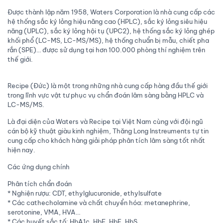
Được thành lập năm 1958, Waters Corporation là nhà cung cấp các
hệ thống sắc ký lỏng hiệu năng cao (HPLC), sắc ký lỏng siêu hiệu
năng (UPLC), sắc ký lỏng hội tụ (UPC2), hệ thống sắc ký lỏng ghép
khối phổ (LC-MS, LC-MS/MS), hệ thống chuẩn bị mẫu, chiết pha
rắn (SPE)… được sử dụng tại hơn 100.000 phòng thí nghiệm trên
thế giới.
Recipe (Đức) là một trong những nhà cung cấp hàng đầu thế giới
trong lĩnh vực vật tư phục vụ chẩn đoán lâm sàng bằng HPLC và
LC-MS/MS.
Là đại diện của Waters và Recipe tại Việt Nam cùng với đội ngũ
cán bộ kỹ thuật giàu kinh nghiệm, Thăng Long Instreuments tự tin
cung cấp cho khách hàng giải pháp phân tích lâm sàng tốt nhất
hiện nay.
Các ứng dụng chính
Phân tích chẩn đoán
* Nghiện rượu: CDT, ethylglucuronide, ethylsulfate
* Các cathecholamine và chất chuyển hóa: metanephrine,
serotonine, VMA, HVA…
* Các huyết sắc tố: HbA1c, HbF, HbE, HbS…