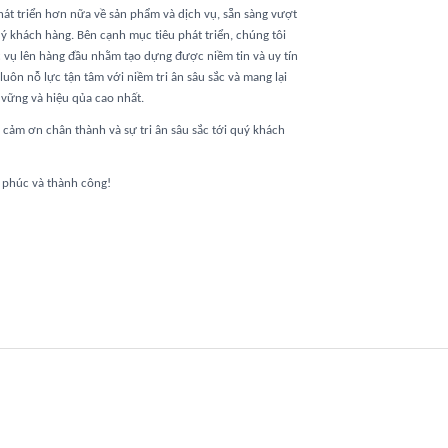
t triển hơn nữa về sản phẩm và dịch vụ, sẵn sàng vượt
 khách hàng. Bên cạnh mục tiêu phát triển, chúng tôi
c vụ lên hàng đầu nhằm tạo dựng được niềm tin và uy tín
luôn nỗ lực tận tâm với niềm tri ân sâu sắc và mang lại
 vững và hiệu qủa cao nhất.
 cảm ơn chân thành và sự tri ân sâu sắc tới quý khách
 phúc và thành công!