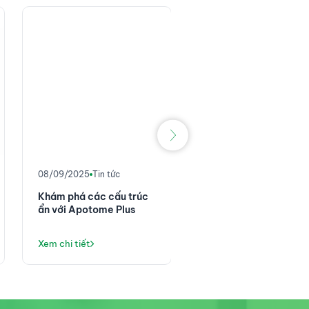
No image
08/06/2025
Tin tức
Hệ thống ZenoTOF 8
– Nền tảng khối phổ
chính xác cao với độ
nhạy đột phá
Xem chi tiết
08/09/2025
Tin tức
Khám phá các cấu trúc
ẩn với Apotome Plus
Xem chi tiết