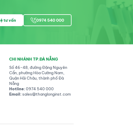
hệ tư vấn
0974 540 000
CHI NHÁNH TP.ĐÀ NẴNG
Số 46-48, đường Đặng Nguyên
Cẩn, phường Hòa Cường Nam,
Quận Hải Châu, thành phố Đà
Nẵng
Hotline:
0974 540 000
Email:
sales@thanglonginst.com