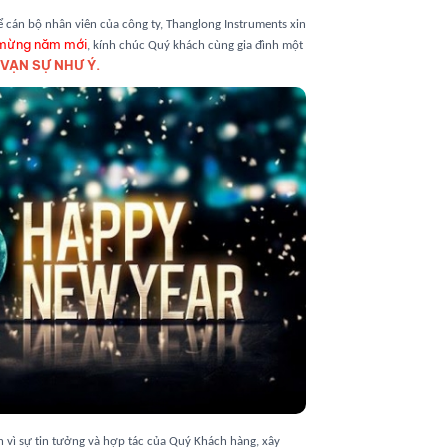
 cán bộ nhân viên của công ty, Thanglong Instruments xin
mừng năm mới
, kính chúc Quý khách cùng gia đình một
VẠN SỰ NHƯ Ý.
 vì sự tin tưởng và hợp tác của Quý Khách hàng, xây