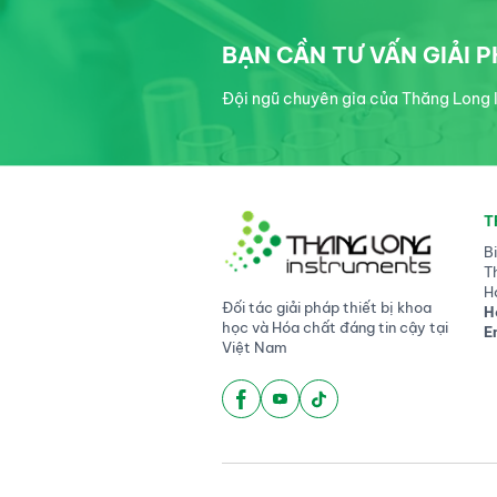
BẠN CẦN TƯ VẤN GIẢI 
Đội ngũ chuyên gia của Thăng Long I
T
B
T
H
Đối tác giải pháp thiết bị khoa
H
học và Hóa chất đáng tin cậy tại
E
Việt Nam