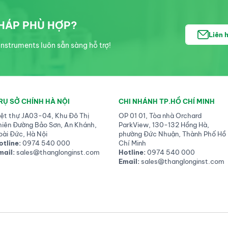
PHÁP PHÙ HỢP?
Liên 
nstruments luôn sẵn sàng hỗ trợ!
RỤ SỞ CHÍNH HÀ NỘI
CHI NHÁNH TP.HỒ CHÍ MINH
iệt thự JA03-04, Khu Đô Thị
OP 01 01, Tòa nhà Orchard
hiên Đường Bảo Sơn, An Khánh,
ParkView, 130-132 Hồng Hà,
oài Đức, Hà Nội
phường Đức Nhuận, Thành Phố Hồ
otline:
0974 540 000
Chí Minh
mail:
sales@thanglonginst.com
Hotline:
0974 540 000
Email:
sales@thanglonginst.com