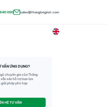
 540 000
sales@thanglonginst.com
Ư VẤN ỨNG DỤNG?
ngũ chuyên gia của Thăng
 sẵn sàn hỗ trợ bạn lựa
 giải pháp phù hợp
IÊN HỆ TƯ VẤN