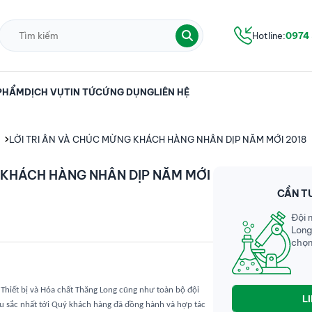
Hotline:
0974
PHẨM
DỊCH VỤ
TIN TỨC
ỨNG DỤNG
LIÊN HỆ
LỜI TRI ÂN VÀ CHÚC MỪNG KHÁCH HÀNG NHÂN DỊP NĂM MỚI 2018
 KHÁCH HÀNG NHÂN DỊP NĂM MỚI
CẦN T
Đội 
Long
chọn
 Thiết bị và Hóa chất Thăng Long cũng như toàn bộ đội
L
âu sắc nhất tới Quý khách hàng đã đồng hành và hợp tác