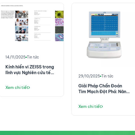
14/11/2025
Tin tức
Kính hiển vi ZEISS trong
lĩnh vực Nghiên cứu tế
29/10/2025
Tin tức
bào
Giải Pháp Chẩn Đoán
Xem chi tiết
Tim Mạch Đột Phá: Nâng
Tầm Hiệu Quả Với Máy
Điện Tim ELI 380
Xem chi tiết
(Baxter/Mortara)