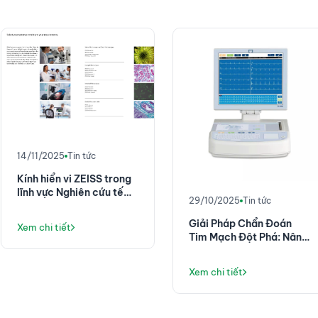
14/11/2025
Tin tức
Kính hiển vi ZEISS trong
lĩnh vực Nghiên cứu tế
29/10/2025
Tin tức
bào
Giải Pháp Chẩn Đoán
Xem chi tiết
Tim Mạch Đột Phá: Nâng
Tầm Hiệu Quả Với Máy
Điện Tim ELI 380
Xem chi tiết
(Baxter/Mortara)