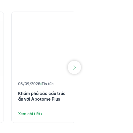
No image
08/06/2025
Tin tức
Hệ thống ZenoTOF 8
– Nền tảng khối phổ
chính xác cao với độ
nhạy đột phá
Xem chi tiết
08/09/2025
Tin tức
Khám phá các cấu trúc
ẩn với Apotome Plus
Xem chi tiết