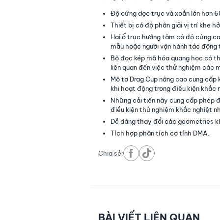
Độ cứng dọc trục và xoắn lớn hơn 6
Thiết bị có độ phân giải vị trí khe h
Hai ổ trục hướng tâm có độ cứng cao
mẫu hoặc người vận hành tác động t
Bộ đọc kép mã hóa quang học có th
liên quan đến việc thử nghiệm các m
Mô tơ Drag Cup nâng cao cung cấp k
khi hoạt động trong điều kiện khắc 
Những cải tiến này cung cấp phép đ
điều kiện thử nghiệm khắc nghiệt n
Dễ dàng thay đổi các geometries k
Tích hợp phân tích cơ tính DMA.
Chia sẻ:
BÀI VIẾT LIÊN QUAN