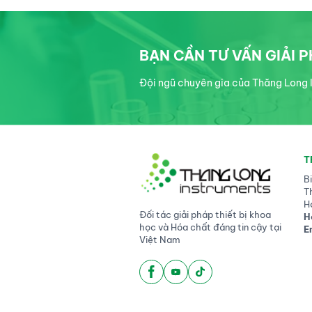
BẠN CẦN TƯ VẤN GIẢI 
Đội ngũ chuyên gia của Thăng Long I
T
B
T
H
Đối tác giải pháp thiết bị khoa
H
học và Hóa chất đáng tin cậy tại
E
Việt Nam