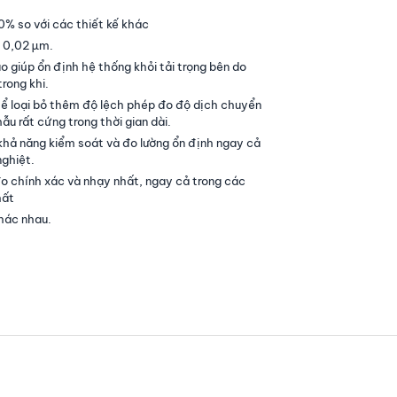
0% so với các thiết kế khác
ở 0,02 µm.
 giúp ổn định hệ thống khỏi tải trọng bên do
rong khi.
ể loại bỏ thêm độ lệch phép đo độ dịch chuyển
ẫu rất cứng trong thời gian dài.
hả năng kiểm soát và đo lường ổn định ngay cả
nghiệt.
o chính xác và nhạy nhất, ngay cả trong các
hất
hác nhau.