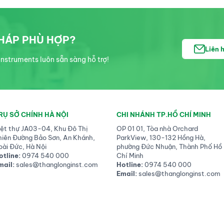
PHÁP PHÙ HỢP?
Liên 
nstruments luôn sẵn sàng hỗ trợ!
RỤ SỞ CHÍNH HÀ NỘI
CHI NHÁNH TP.HỒ CHÍ MINH
iệt thự JA03-04, Khu Đô Thị
OP 01 01, Tòa nhà Orchard
hiên Đường Bảo Sơn, An Khánh,
ParkView, 130-132 Hồng Hà,
oài Đức, Hà Nội
phường Đức Nhuận, Thành Phố Hồ
otline:
0974 540 000
Chí Minh
mail:
sales@thanglonginst.com
Hotline:
0974 540 000
Email:
sales@thanglonginst.com