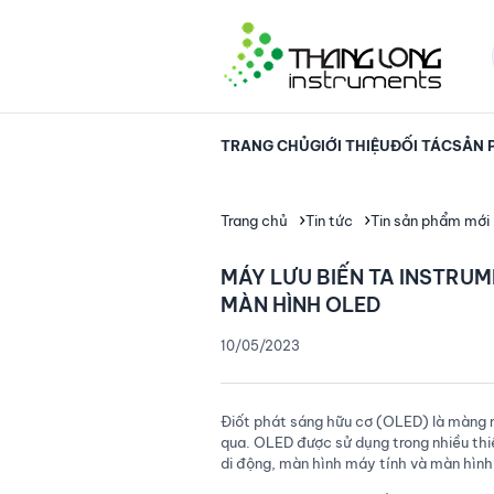
TRANG CHỦ
GIỚI THIỆU
ĐỐI TÁC
SẢN 
Trang chủ
Tin tức
Tin sản phẩm mới
MÁY LƯU BIẾN TA INSTRU
MÀN HÌNH OLED
10/05/2023
Điốt phát sáng hữu cơ (OLED) là màng 
qua. OLED được sử dụng trong nhiều thiế
di động, màn hình máy tính và màn hình 