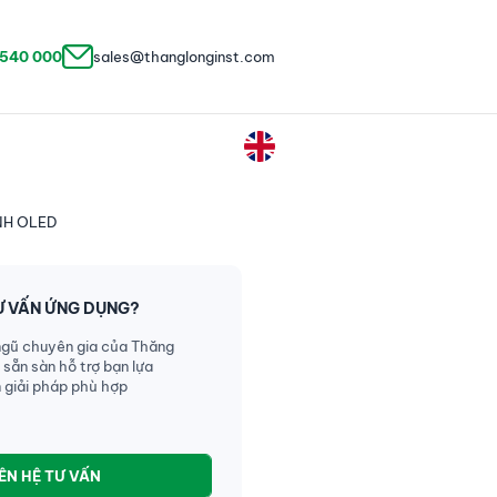
 540 000
sales@thanglonginst.com
NH OLED
Ư VẤN ỨNG DỤNG?
ngũ chuyên gia của Thăng
 sẵn sàn hỗ trợ bạn lựa
 giải pháp phù hợp
IÊN HỆ TƯ VẤN