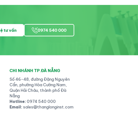
hệ tư vấn
0974 540 000
CHI NHÁNH TP.ĐÀ NẴNG
Số 46-48, đường Đặng Nguyên
Cẩn, phường Hòa Cường Nam,
Quận Hải Châu, thành phố Đà
Nẵng
Hotline:
0974 540 000
Email:
sales@thanglonginst.com