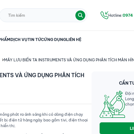
Hotline:
0974
PHẨM
DỊCH VỤ
TIN TỨC
ỨNG DỤNG
LIÊN HỆ
MÁY LƯU BIẾN TA INSTRUMENTS VÀ ỨNG DỤNG PHÂN TÍCH MÀN HÌ
MENTS VÀ ỨNG DỤNG PHÂN TÍCH
CẦN T
Đội 
Long
chọn
mỏng phát ra ánh sáng khi có dòng điện chạy
t bị điện tử hàng ngày bao gồm tivi, điện thoại
hiển thị.
L