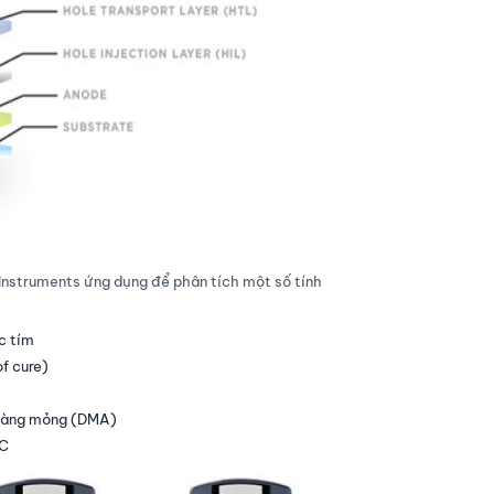
 Instruments ứng dụng để phân tích một số tính
c tím
f cure)
 màng mỏng (DMA)
°C