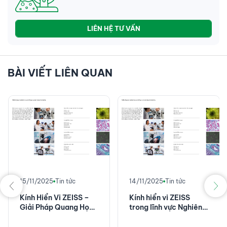
LIÊN HỆ TƯ VẤN
BÀI VIẾT LIÊN QUAN
15/11/2025
Tin tức
14/11/2025
Tin tức
Kính Hiển Vi ZEISS –
Kính hiển vi ZEISS
Giải Pháp Quang Học
trong lĩnh vực Nghiên
Hàng Đầu cho Nghiên
cứu tế bào
Cứu Tế Bào