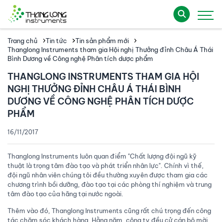
Trang chủ
Tin tức
Tin sản phẩm mới
Thanglong Instruments tham gia Hội nghị Thưởng đỉnh Châu Á Thái
Bình Dương về Công nghệ Phân tích dược phẩm
THANGLONG INSTRUMENTS THAM GIA HỘI
NGHỊ THƯỞNG ĐỈNH CHÂU Á THÁI BÌNH
DƯƠNG VỀ CÔNG NGHỆ PHÂN TÍCH DƯỢC
PHẨM
16/11/2017
Thanglong Instruments luôn quan điểm "Chất lượng đội ngũ kỹ
thuật là trọng tâm đào tạo và phát triển nhân lực". Chính vì thế,
đội ngũ nhân viên chúng tôi đều thường xuyên được tham gia các
chương trình bồi dưỡng, đào tạo tại các phòng thí nghiệm và trung
tâm đào tạo của hãng tại nước ngoài.
Thêm vào đó, Thanglong Instruments cũng rất chú trọng đến công
tác chăm sóc khách hàng. Hằng năm, công ty đều cử cán bộ mời