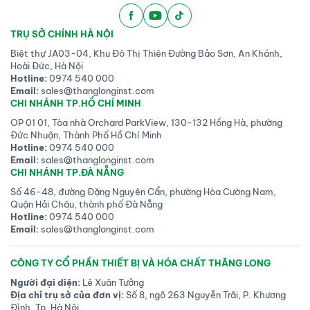
TRỤ SỞ CHÍNH HÀ NỘI
Biệt thự JA03-04, Khu Đô Thị Thiên Đường Bảo Sơn, An Khánh,
Hoài Đức, Hà Nội
Hotline:
0974 540 000
Email:
sales@thanglonginst.com
CHI NHÁNH TP.HỒ CHÍ MINH
OP 01 01, Tòa nhà Orchard ParkView, 130-132 Hồng Hà, phường
Đức Nhuận, Thành Phố Hồ Chí Minh
Hotline:
0974 540 000
Email:
sales@thanglonginst.com
CHI NHÁNH TP.ĐÀ NẴNG
Số 46-48, đường Đặng Nguyên Cẩn, phường Hòa Cường Nam,
Quận Hải Châu, thành phố Đà Nẵng
Hotline:
0974 540 000
Email:
sales@thanglonginst.com
CÔNG TY CỔ PHẦN THIẾT BỊ VÀ HÓA CHẤT THĂNG LONG
Người đại diện:
Lê Xuân Tưởng
Địa chỉ trụ sở của đơn vị:
Số 8, ngõ 263 Nguyễn Trãi, P. Khương
Đình, Tp. Hà Nội