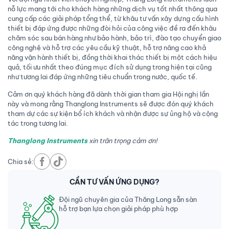
nỗ lực mang tới cho khách hàng những dịch vụ tốt nhất thông qua
cung cấp các giải pháp tổng thể, từ khâu tư vấn xây dựng cấu hình
thiết bị đáp ứng được những đòi hỏi của công việc đề ra đến khâu
chăm sóc sau bán hàng như bảo hành, bảo trì, đào tạo chuyển giao
công nghệ và hỗ trợ các yêu cầu kỹ thuật, hỗ trợ nâng cao khả
năng vận hành thiết bị, đồng thời khai thác thiết bị một cách hiệu
quả, tối ưu nhất theo đúng mục đích sử dụng trong hiện tại cũng
như tương lai đáp ứng những tiêu chuẩn trong nước, quốc tế.
Cảm ơn quý khách hàng đã dành thời gian tham gia Hội nghị lần
này và mong rằng Thanglong Instruments sẽ được đón quý khách
tham dự các sự kiện bổ ích khách và nhận được sự ủng hộ và cộng
tác trong tương lai.
Thanglong Instruments
xin trân trọng cảm ơn!
Chia sẻ:
CẦN TƯ VẤN ỨNG DỤNG?
Đội ngũ chuyên gia của Thăng Long sẵn sàn
hỗ trợ bạn lựa chọn giải pháp phù hợp