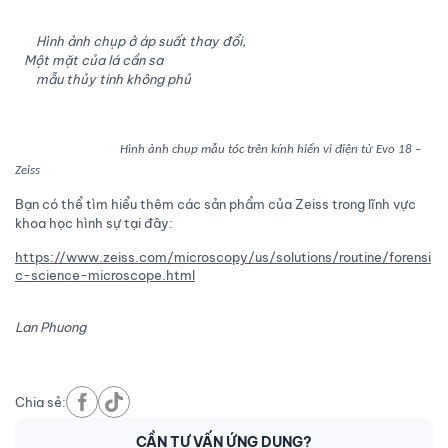
Hình ảnh chụp ở áp suất thay đổi,
Một mặt của lá cần sa
mẫu thủy tinh không phủ
Hình ảnh chụp mẫu tóc trên kính hiển vi điện tử Evo 18 –
Zeiss
Bạn có thể tìm hiểu thêm các sản phẩm của Zeiss trong lĩnh vực
khoa học hình sự tại đây:
https://www.zeiss.com/microscopy/us/solutions/routine/forensi
c-science-microscope.html
Lan Phuong
Chia sẻ:
CẦN TƯ VẤN ỨNG DỤNG?