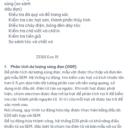
súng (so sánh
dấu đạn)
Điều tra đá quý và đồ trang sức
Kiểm tra các hạt sơn, thành phần thủy tinh
Điều tra cháy điện, bóng đèn dây tóc
Kiểm tra chữ viết và chữ in
Kiểm tra tiền giả
So sánh tóc và chất xơ
ZEISS Evo 15
1. Phân tích dư lượng súng đạn (GSR)
Để phân tích dư lượng súng đạn, mẫu vật được thu thập và đưa lên
giá mẫu SEM. Hệ thống tự động tìm kiếm các hạt có kích thước lớn
hơn 0.5 µm dựa trên độ tương phản cao với nền xung quang, sử
dụng một đầu dò điện tử tán xạ ngược. Khi một hạt được phát
hiện, chùm electron được đưa trở lại hạt để phân tích tia X để kiểm
tra các thành phần nguyên tố. Vị trí của mỗi hạt sẽ được lưu trữ để
xác minh sau.
Nói chung, quy trình tự động hóa này được thực hiện bằng đầu dò
EDS kết hợp với SEM.
Để tự động hóa thành công, hệ thống EDS phải có khả năng điều
khiển từ xa SEM, đặc biệt là chùm tia điện tử và bàn mẫu với sự ổn