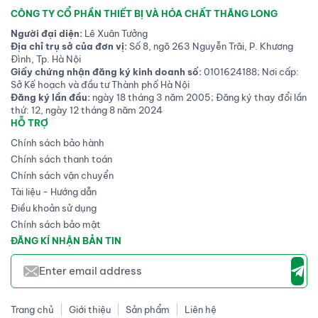
CÔNG TY CỔ PHẦN THIẾT BỊ VÀ HÓA CHẤT THĂNG LONG
Người đại diện:
Lê Xuân Tưởng
Địa chỉ trụ sở của đơn vị:
Số 8, ngõ 263 Nguyễn Trãi, P. Khương
Đình, Tp. Hà Nội
Giấy chứng nhận đăng ký kinh doanh số:
0101624188; Nơi cấp:
Sở Kế hoạch và đầu tư Thành phố Hà Nội
Đăng ký lần đầu:
ngày 18 tháng 3 năm 2005; Đăng ký thay đổi lần
thứ: 12, ngày 12 tháng 8 năm 2024
HỖ TRỢ
Chính sách bảo hành
Chính sách thanh toán
Chính sách vận chuyển
Tài liệu - Hướng dẫn
Điều khoản sử dụng
Chính sách bảo mật
ĐĂNG KÍ NHẬN BẢN TIN
Trang chủ
Giới thiệu
Sản phẩm
Liên hệ