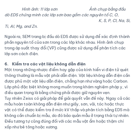
Hình ảnh: 11 lớp sơn Ảnh chụp bằng đầu
dò EDS chứng minh các lớp sơn bao gồm các nguyên tố C, O,
K, S, P, Cl, Na, Si,
Ti, Al, Mg, and Zn.
Ngoài ra, SEM trang bị đầu dò EDS được sử dụng để xác định thành
phần nguyên tố của sơn trong các lớp khác nhau. Hình ảnh chụp
trong áp suất thay đổi (VP) cũng được sử dụng để phân tích các
lớp sơn cách điện.
6. Kiểm tra các vật liệu không dẫn điện
Một trong những nhược điểm hay gặp của kính hiển vi điện tử quét
thông thường là mẫu vật phải dẫn điện. Vật liệu không dẫn điện cần
được phủ một vật liệu dẫn điện, chẳng hạn như vàng hoặc Carbon.
Lớp phủ đặc biệt không mong muốn trong khám nghiệm pháp y, vì
điều quan trọng là bằng chứng phải được giữ nguyên vẹn.
Tuy nhiên Zeiss có giải pháp để giải quyết vẫn đề này. Ngay cả các
mẫu hoàn toàn không dẫn điện như giấy, sơn, vải, tóc hoặc thực
vật có thể được kiểm tra ở mức kV thấp và phân tích bằng EDS mà
không cần chuẩn bị mẫu, do đó bảo quản mẫu ở trạng thái tự nhiên.
Điều tương tự cũng đúng đối với các mẫu vật ẩm hoặc thậm chí
xốp như bê tông hoặc xương.