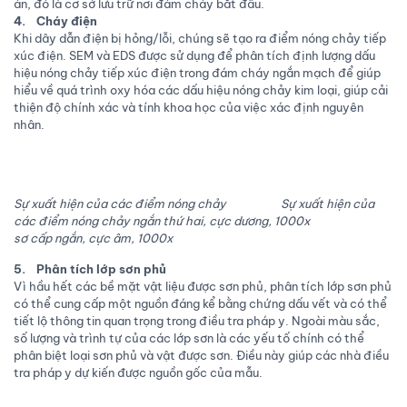
án, đó là cơ sở lưu trữ nơi đám cháy bắt đầu.
4. Cháy điện
Khi dây dẫn điện bị hỏng/lỗi, chúng sẽ tạo ra điểm nóng chảy tiếp
xúc điện. SEM và EDS được sử dụng để phân tích định lượng dấu
hiệu nóng chảy tiếp xúc điện trong đám cháy ngắn mạch để giúp
hiểu về quá trình oxy hóa các dấu hiệu nóng chảy kim loại, giúp cải
thiện độ chính xác và tính khoa học của việc xác định nguyên
nhân.
Sự xuất hiện của các điểm nóng chảy Sự xuất hiện của
các điểm nóng chảy ngắn thứ hai, cực dương, 1000x
sơ cấp ngắn, cực âm, 1000x
5. Phân tích lớp sơn phủ
Vì hầu hết các bề mặt vật liệu được sơn phủ, phân tích lớp sơn phủ
có thể cung cấp một nguồn đáng kể bằng chứng dấu vết và có thể
tiết lộ thông tin quan trọng trong điều tra pháp y. Ngoài màu sắc,
số lượng và trình tự của các lớp sơn là các yếu tố chính có thể
phân biệt loại sơn phủ và vật được sơn. Điều này giúp các nhà điều
tra pháp y dự kiến được nguồn gốc của mẫu.