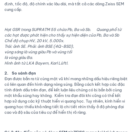
định, tốc độ, độ chính xác lâu dài, mà tất cả các dòng Zeiss SEM
cung cấp.
Hạt GSR trong SUPRATM 55 chứa Pb, Ba và Sb. Quang phổ từ
các hạt được phát hiện cho thấy sự hiện diện của Pb, Ba và Sb
Chế độ chụp HV, 20 kV, 5.000x.
Trái: ảnh SE. Phải: ảnh BSE (4Q-BSD),
vùng sáng là vùng giàu Pb và vùng tối
là vùng giàu Ba.
Hình ảnh từ LKA Bayern, Karl Lüftl.
2. So sánh đạn
Đạn được bắn ra từ cùng một vũ khí mang những dấu hiệu riêng biệt
có liên quan đến hình dạng nòng súng. Bằng cách kết hợp các đặc
tính đánh dấu trên đạn, để kết luận liệu chúng có bị bắn bởi cùng
một khẩu súng hay không. Kiểm tra đạn đôi khi cũng có thể kết
hợp sử dụng các kỹ thuật hiển vi quang học. Tuy nhiên, kính hiển vi
quang học thiếu khả năng tiết lộ chi tiết nhìn thấy ở độ phóng đại
cao và độ sâu của tiêu cự để hiển thị rõ ràng.