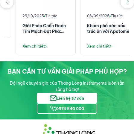
29/10/2025
Tin tức
08/09/2025
Tin tức
Giải Pháp Chẩn Đoán
Khám phá các cấu
Tim Mạch Đột Phá:
trúc ẩn với Apotome
Nâng Tầm Hiệu Quả
Plus
Với Máy Điện Tim ELI
Xem chi tiết
Xem chi tiết
380 (Baxter/Mortara)
BẠN CẦN TƯ VẤN GIẢI PHÁP PHÙ HỢP?
Đội ngũ chuyên gia của Thăng Long Instruments luôn sẵn
sàng hỗ trợ!
Liên hệ tư vấn
0974 540 000