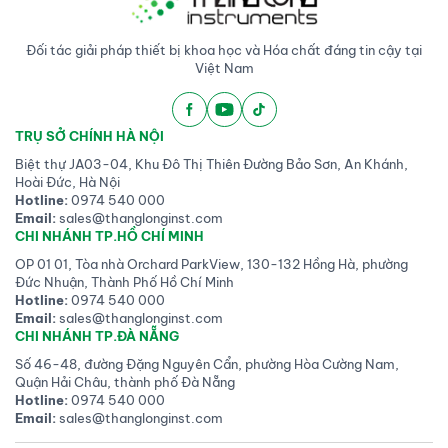
Đối tác giải pháp thiết bị khoa học và Hóa chất đáng tin cậy tại
Việt Nam
TRỤ SỞ CHÍNH HÀ NỘI
Biệt thự JA03-04, Khu Đô Thị Thiên Đường Bảo Sơn, An Khánh,
Hoài Đức, Hà Nội
Hotline:
0974 540 000
Email:
sales@thanglonginst.com
CHI NHÁNH TP.HỒ CHÍ MINH
OP 01 01, Tòa nhà Orchard ParkView, 130-132 Hồng Hà, phường
Đức Nhuận, Thành Phố Hồ Chí Minh
Hotline:
0974 540 000
Email:
sales@thanglonginst.com
CHI NHÁNH TP.ĐÀ NẴNG
Số 46-48, đường Đặng Nguyên Cẩn, phường Hòa Cường Nam,
Quận Hải Châu, thành phố Đà Nẵng
Hotline:
0974 540 000
Email:
sales@thanglonginst.com