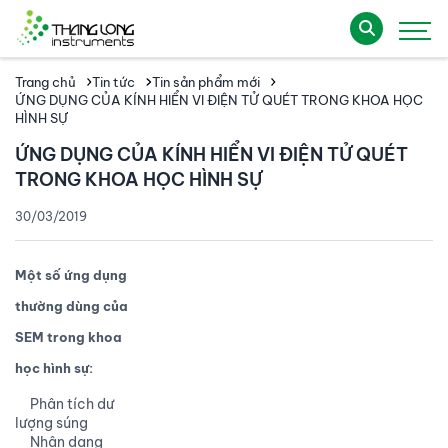
Trang chủ
Tin tức
Tin sản phẩm mới
ỨNG DỤNG CỦA KÍNH HIỂN VI ĐIỆN TỬ QUÉT TRONG KHOA HỌC
HÌNH SỰ
ỨNG DỤNG CỦA KÍNH HIỂN VI ĐIỆN TỬ QUÉT
TRONG KHOA HỌC HÌNH SỰ
30/03/2019
Một số ứng dụng
thường dùng của
SEM trong khoa
học hình sự:
Phân tích dư
lượng súng
Nhận dạng