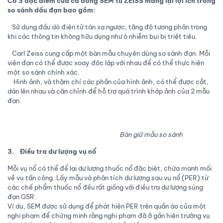
Có 3 đặc điểm của cá dòng SEM từ ZEISS mang lại lợi ích trong
so sánh dấu đạn bao gồm:
Sử dụng đầu dò điện tử tán xạ ngược, tăng độ tương phản trong
khi các thông tin không hữu dụng như ô nhiễm bụi bị triệt tiêu.
Carl Zeiss cung cấp một bàn mẫu chuyên dùng so sánh đạn. Mỗi
viên đạn có thể được xoay độc lập với nhau để có thể thực hiện
một so sánh chính xác.
Hình ảnh, và thậm chí các phần của hình ảnh, có thể được cắt,
dán lên nhau và căn chỉnh để hỗ trợ quá trình khớp ảnh của 2 mẫu
đạn.
Bàn giữ mẫu so sánh
3. Điều tra dư lượng vụ nổ
Mỗi vụ nổ có thể để lại dư lượng thuốc nổ đặc biệt, chứa manh mối
về vụ tấn công. Lấy mẫu và phân tích dư lượng sau vụ nổ (PER) từ
các chế phẩm thuốc nổ đều rất giống với điều tra dư lượng súng
đạn GSR.
Ví dụ, SEM được sử dụng để phát hiện PER trên quần áo của một
nghi phạm để chứng minh rằng nghi phạm đã ở gần hiện trường vụ