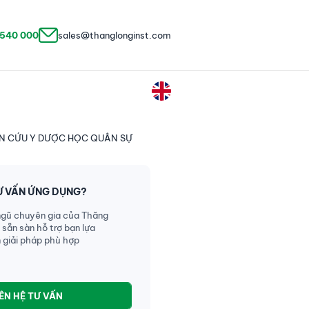
 540 000
sales@thanglonginst.com
ÊN CỨU Y DƯỢC HỌC QUÂN SỰ
Ư VẤN ỨNG DỤNG?
ngũ chuyên gia của Thăng
 sẵn sàn hỗ trợ bạn lựa
 giải pháp phù hợp
IÊN HỆ TƯ VẤN