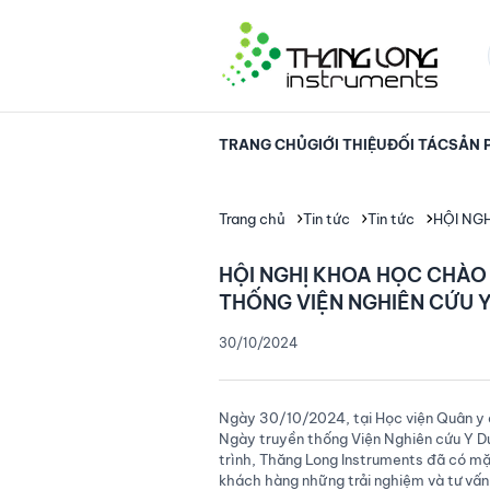
TRANG CHỦ
GIỚI THIỆU
ĐỐI TÁC
SẢN 
Trang chủ
Tin tức
Tin tức
HỘI NG
HỘI NGHỊ KHOA HỌC CHÀO
THỐNG VIỆN NGHIÊN CỨU 
30/10/2024
Ngày 30/10/2024, tại Học viện Quân y 
Ngày truyền thống Viện Nghiên cứu Y Dư
trình, Thăng Long Instruments đã có m
khách hàng những trải nghiệm và tư vấn