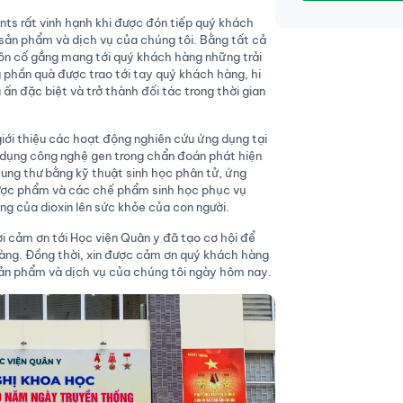
ents rất vinh hạnh khi được đón tiếp quý khách
sản phẩm và dịch vụ của chúng tôi. Bằng tất cả
uôn cố gắng mang tới quý khách hàng những trải
 phần quà được trao tới tay quý khách hàng, hi
ấn đặc biệt và trở thành đối tác trong thời gian
iới thiệu các hoạt động nghiên cứu ứng dụng tại
g dụng công nghệ gen trong chẩn đoán phát hiện
ng thư bằng kỹ thuật sinh học phân tử, ứng
ược phẩm và các chế phẩm sinh học phục vụ
g của dioxin lên sức khỏe của con người.
ời cảm ơn tới Học viện Quân y đã tạo cơ hội để
àng. Đồng thời, xin được cảm ơn quý khách hàng
sản phẩm và dịch vụ của chúng tôi ngày hôm nay.