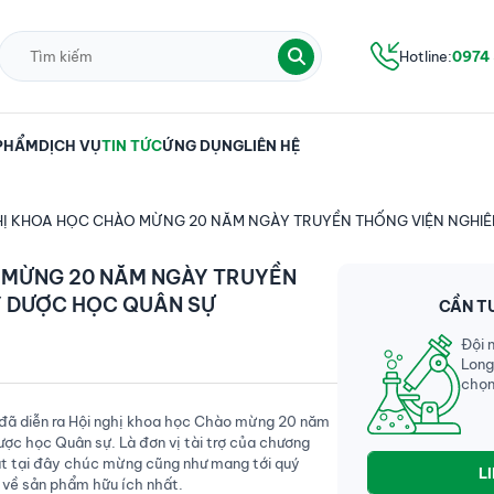
Hotline:
0974
PHẨM
DỊCH VỤ
TIN TỨC
ỨNG DỤNG
LIÊN HỆ
HỊ KHOA HỌC CHÀO MỪNG 20 NĂM NGÀY TRUYỀN THỐNG VIỆN NGHI
 MỪNG 20 NĂM NGÀY TRUYỀN
Y DƯỢC HỌC QUÂN SỰ
CẦN T
Đội 
Long
chọn
đã diễn ra Hội nghị khoa học Chào mừng 20 năm
ợc học Quân sự. Là đơn vị tài trợ của chương
ặt tại đây chúc mừng cũng như mang tới quý
L
 về sản phẩm hữu ích nhất.