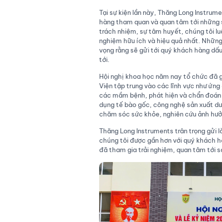
Tại sự kiện lần này, Thăng Long Instrum
hàng tham quan và quan tâm tới những 
trách nhiệm, sự tâm huyết, chúng tôi l
nghiệm hữu ích và hiệu quả nhất. Những
vọng rằng sẽ gửi tới quý khách hàng dấu 
tới.
Hội nghị khoa học năm nay tổ chức đã g
Viện tập trung vào các lĩnh vực như ứn
các mầm bệnh, phát hiện và chẩn đoán u
dụng tế bào gốc, công nghệ sản xuất d
chăm sóc sức khỏe, nghiên cứu ảnh hưởn
Thăng Long Instruments trân trọng gửi l
chúng tôi được gần hơn với quý khách h
đã tham gia trải nghiệm, quan tâm tới 