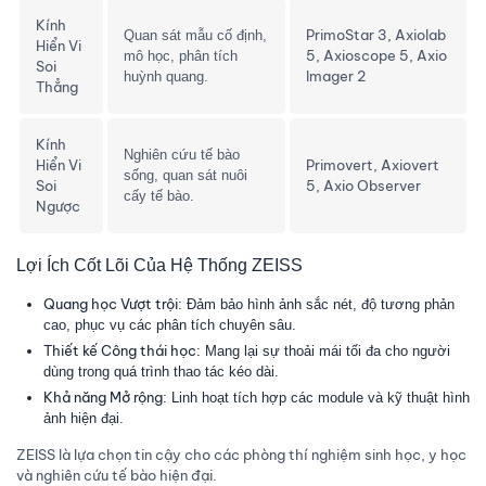
Kính
PrimoStar 3, Axiolab
Quan sát mẫu cố định,
Hiển Vi
5, Axioscope 5, Axio
mô học, phân tích
Soi
Imager 2
huỳnh quang.
Thẳng
Kính
Nghiên cứu tế bào
Hiển Vi
Primovert, Axiovert
sống, quan sát nuôi
Soi
5, Axio Observer
cấy tế bào.
Ngược
Lợi Ích Cốt Lõi Của Hệ Thống ZEISS
Quang học Vượt trội:
Đảm bảo hình ảnh sắc nét, độ tương phản
cao, phục vụ các phân tích chuyên sâu.
Thiết kế Công thái học:
Mang lại sự thoải mái tối đa cho người
dùng trong quá trình thao tác kéo dài.
Khả năng Mở rộng:
Linh hoạt tích hợp các module và kỹ thuật hình
ảnh hiện đại.
ZEISS là lựa chọn tin cậy cho các phòng thí nghiệm sinh học, y học
và nghiên cứu tế bào hiện đại.