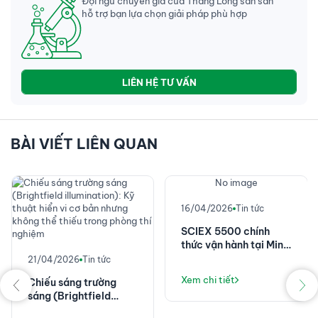
Đội ngũ chuyên gia của Thăng Long sẵn sàn
hỗ trợ bạn lựa chọn giải pháp phù hợp
LIÊN HỆ TƯ VẤN
BÀI VIẾT LIÊN QUAN
No image
16/04/2026
Tin tức
SCIEX 5500 chính
thức vận hành tại Minh
Phú - Nâng tầm kiểm
21/04/2026
Tin tức
nghiệm thủy sản với
Xem chi tiết
Chiếu sáng trường
giải pháp LC-MS/MS
sáng (Brightfield
illumination): Kỹ thuật