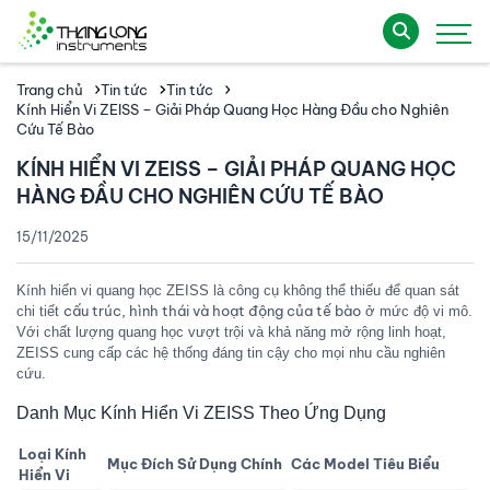
Trang chủ
Tin tức
Tin tức
Kính Hiển Vi ZEISS – Giải Pháp Quang Học Hàng Đầu cho Nghiên
Cứu Tế Bào
KÍNH HIỂN VI ZEISS – GIẢI PHÁP QUANG HỌC
HÀNG ĐẦU CHO NGHIÊN CỨU TẾ BÀO
15/11/2025
Kính hiển vi quang học ZEISS là công cụ không thể thiếu để quan sát
cấu trúc, hình thái và hoạt động của tế bào
chi tiết
ở mức độ vi mô.
Với chất lượng quang học vượt trội và khả năng mở rộng linh hoạt,
ZEISS cung cấp các hệ thống đáng tin cậy cho mọi nhu cầu nghiên
cứu.
Danh Mục Kính Hiển Vi ZEISS Theo Ứng Dụng
Loại Kính
Mục Đích Sử Dụng Chính
Các Model Tiêu Biểu
Hiển Vi