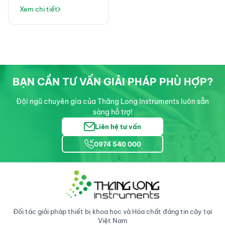
hiển vi cơ bản nhưng
Xem chi tiết
không thể thiếu trong
phòng thí nghiệm
BẠN CẦN TƯ VẤN GIẢI PHÁP PHÙ HỢP?
Đội ngũ chuyên gia của Thăng Long Instruments luôn sẵn
sàng hỗ trợ!
Liên hệ tư vấn
0974 540 000
Đối tác giải pháp thiết bị khoa học và Hóa chất đáng tin cậy tại
Việt Nam