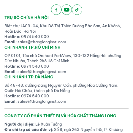
TRỤ SỞ CHÍNH HÀ NỘI
Biệt thự JA03-04, Khu Đô Thị Thiên Đường Bảo Sơn, An Khánh,
Hoài Đức, Hà Nội
Hotline:
0974 540 000
Email:
sales@thanglonginst.com
CHI NHÁNH TP.HỒ CHÍ MINH
OP 01 01, Tòa nhà Orchard ParkView, 130-132 Hồng Hà, phường
Đức Nhuận, Thành Phố Hồ Chí Minh
Hotline:
0974 540 000
Email:
sales@thanglonginst.com
CHI NHÁNH TP.ĐÀ NẴNG
Số 46-48, đường Đặng Nguyên Cẩn, phường Hòa Cường Nam,
Quận Hải Châu, thành phố Đà Nẵng
Hotline:
0974 540 000
Email:
sales@thanglonginst.com
CÔNG TY CỔ PHẦN THIẾT BỊ VÀ HÓA CHẤT THĂNG LONG
Người đại diện:
Lê Xuân Tưởng
Địa chỉ trụ sở của đơn vị:
Số 8, ngõ 263 Nguyễn Trãi, P. Khương