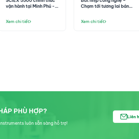
SCIEX 5500 chính thức
Bắt nhịp công nghệ –
vận hành tại Minh Phú -
Chạm tới tương lai bán
Nâng tầm kiểm nghiệm
dẫn cùng Thăng Long
thủy sản với giải pháp
Instruments
Xem chi tiết
Xem chi tiết
LC-MS/MS
PHÁP PHÙ HỢP?
Liên 
nstruments luôn sẵn sàng hỗ trợ!