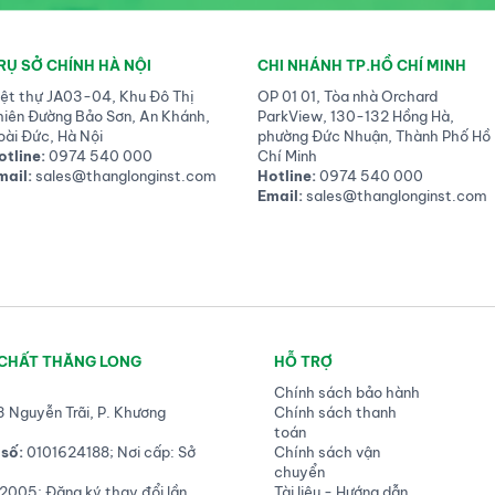
RỤ SỞ CHÍNH HÀ NỘI
CHI NHÁNH TP.HỒ CHÍ MINH
iệt thự JA03-04, Khu Đô Thị
OP 01 01, Tòa nhà Orchard
hiên Đường Bảo Sơn, An Khánh,
ParkView, 130-132 Hồng Hà,
oài Đức, Hà Nội
phường Đức Nhuận, Thành Phố Hồ
otline:
0974 540 000
Chí Minh
mail:
sales@thanglonginst.com
Hotline:
0974 540 000
Email:
sales@thanglonginst.com
 CHẤT THĂNG LONG
HỖ TRỢ
Chính sách bảo hành
3 Nguyễn Trãi, P. Khương
Chính sách thanh
toán
số:
0101624188; Nơi cấp: Sở
Chính sách vận
chuyển
2005; Đăng ký thay đổi lần
Tài liệu - Hướng dẫn