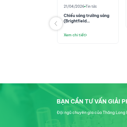
n tỏa tinh thần xứ
anh từ sân cỏ Nha
21/04/2026
Tin tức
ang: Hành trình kết nối
344
Chiếu sáng trường sáng
ng bóng đá
(Brightfield
m chi tiết
illumination): Kỹ thuật
hiển vi cơ bản nhưng
Xem chi tiết
không thể thiếu trong
phòng thí nghiệm
BẠN CẦN TƯ VẤN GIẢI 
Đội ngũ chuyên gia của Thăng Long I