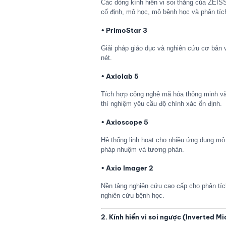
Các dòng kính hiển vi soi thẳng của ZEISS
cố định, mô học, mô bệnh học và phân tíc
• PrimoStar 3
Giải pháp giáo dục và nghiên cứu cơ bản vớ
nét.
• Axiolab 5
Tích hợp công nghệ mã hóa thông minh và 
thí nghiệm yêu cầu độ chính xác ổn định.
• Axioscope 5
Hệ thống linh hoạt cho nhiều ứng dụng mô
pháp nhuộm và tương phản.
• Axio Imager 2
Nền tảng nghiên cứu cao cấp cho phân tíc
nghiên cứu bệnh học.
2. Kính hiển vi soi ngược (Inverted M