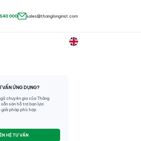
 540 000
sales@thanglonginst.com
Ư VẤN ỨNG DỤNG?
ngũ chuyên gia của Thăng
 sẵn sàn hỗ trợ bạn lựa
 giải pháp phù hợp
IÊN HỆ TƯ VẤN