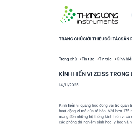
TRANG CHỦ
GIỚI THIỆU
ĐỐI TÁC
SẢN 
Trang chủ
Tin tức
Tin tức
Kính hiể
KÍNH HIỂN VI ZEISS TRONG
14/11/2025
Kính hiển vi quang học đóng vai trò quan t
hoạt động vi mô của tế bào. Với hơn 175 
mang đến những hệ thống kính hiển vi có
các phòng thí nghiệm sinh học, y học và n