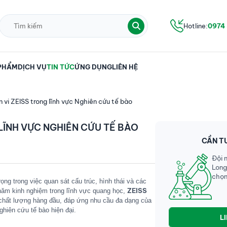
Hotline:
0974
PHẨM
DỊCH VỤ
TIN TỨC
ỨNG DỤNG
LIÊN HỆ
n vi ZEISS trong lĩnh vực Nghiên cứu tế bào
 LĨNH VỰC NGHIÊN CỨU TẾ BÀO
CẦN T
Đội 
Long
chọn
rọng trong việc quan sát cấu trúc, hình thái và các
ZEISS
năm kinh nghiệm trong lĩnh vực quang học,
 chất lượng hàng đầu, đáp ứng nhu cầu đa dạng của
ghiên cứu tế bào hiện đại.
L