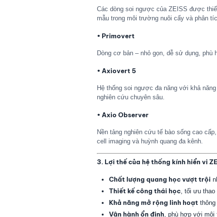
Các dòng soi ngược của ZEISS được thiết 
mẫu trong môi trường nuôi cấy và phân tíc
• Primovert
Dòng cơ bản – nhỏ gọn, dễ sử dụng, phù h
• Axiovert 5
Hệ thống soi ngược đa năng với khả năng 
nghiên cứu chuyên sâu.
• Axio Observer
Nền tảng nghiên cứu tế bào sống cao cấp, 
cell imaging và huỳnh quang đa kênh.
3. Lợi thế của hệ thống kính hiển vi Z
Chất lượng quang học vượt trội
nh
Thiết kế công thái học
, tối ưu tha
Khả năng mở rộng linh hoạt
thông 
Vận hành ổn định
, phù hợp với môi