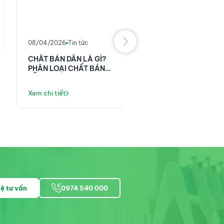
25/03/2026
Tin tức
08/04/2026
Tin tức
KÍNH HIỂN VI SOI NỔI
CHẤT BÁN DẪN LÀ GÌ?
ZEISS STEMI 508 - Ứ
PHÂN LOẠI CHẤT BÁN
DỤNG TRONG KHOA
DẪN
HỌC HÌNH SỰ
Xem chi tiết
Xem chi tiết
hệ tư vấn
0974 540 000