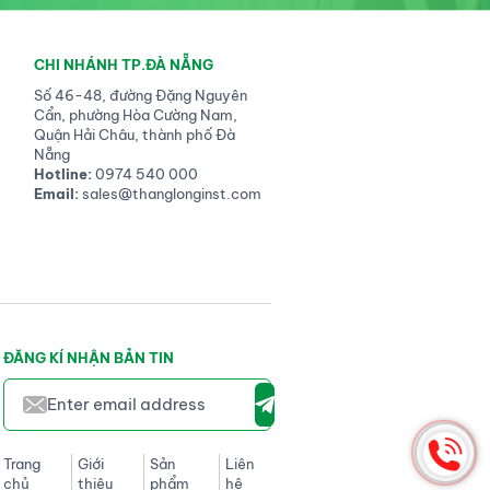
CHI NHÁNH TP.ĐÀ NẴNG
Số 46-48, đường Đặng Nguyên
Cẩn, phường Hòa Cường Nam,
Quận Hải Châu, thành phố Đà
Nẵng
Hotline:
0974 540 000
Email:
sales@thanglonginst.com
ĐĂNG KÍ NHẬN BẢN TIN
Trang
Giới
Sản
Liên
chủ
thiệu
phẩm
hệ