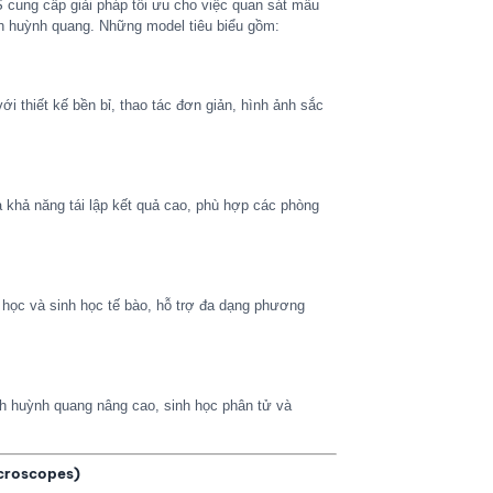
 cung cấp giải pháp tối ưu cho việc quan sát mẫu
h huỳnh quang. Những model tiêu biểu gồm:
i thiết kế bền bỉ, thao tác đơn giản, hình ảnh sắc
khả năng tái lập kết quả cao, phù hợp các phòng
 học và sinh học tế bào, hỗ trợ đa dạng phương
h huỳnh quang nâng cao, sinh học phân tử và
icroscopes)