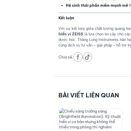
Hệ sinh thái phần mềm mạnh mẽ
h
Kết luận
Với sự kết hợp giữa chất lượng quang họ
hiển vi ZEISS
là lựa chọn tin cậy cho các
dược học. Thăng Long Instruments hân hạ
cùng dịch vụ tư vấn – giải pháp – hỗ trợ k
Chia sẻ:
BÀI VIẾT LIÊN QUAN
No image
/04/2026
Tin tức