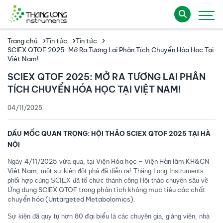
Trang chủ
Tin tức
Tin tức
SCIEX QTOF 2025: Mở Ra Tương Lai Phân Tích Chuyển Hóa Học Tại
Việt Nam!
SCIEX QTOF 2025: MỞ RA TƯƠNG LAI PHÂN
TÍCH CHUYỂN HÓA HỌC TẠI VIỆT NAM!
04/11/2025
DẤU MỐC QUAN TRỌNG: HỘI THẢO SCIEX QTOF 2025 TẠI HÀ
NỘI
4/11/2025
Viện Hóa học – Viện Hàn lâm KH&CN
Ngày
vừa qua, tại
Việt Nam
, một sự kiện đột phá đã diễn ra! Thăng Long Instruments
phối hợp cùng SCIEX đã tổ chức thành công Hội thảo chuyên sâu về
Ứng dụng SCIEX QTOF trong phân tích không mục tiêu các chất
chuyển hóa (Untargeted Metabolomics)
.
80 đại biểu
Sự kiện đã quy tụ hơn
là các chuyên gia, giảng viên, nhà