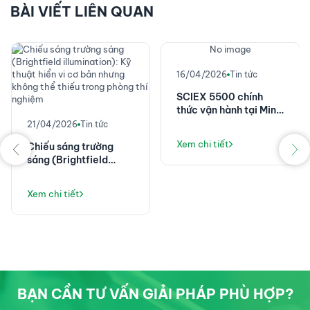
BÀI VIẾT LIÊN QUAN
No image
16/04/2026
Tin tức
SCIEX 5500 chính
thức vận hành tại Minh
Phú - Nâng tầm kiểm
21/04/2026
Tin tức
nghiệm thủy sản với
Xem chi tiết
Chiếu sáng trường
giải pháp LC-MS/MS
sáng (Brightfield
illumination): Kỹ thuật
hiển vi cơ bản nhưng
Xem chi tiết
không thể thiếu trong
phòng thí nghiệm
BẠN CẦN TƯ VẤN GIẢI PHÁP PHÙ HỢP?