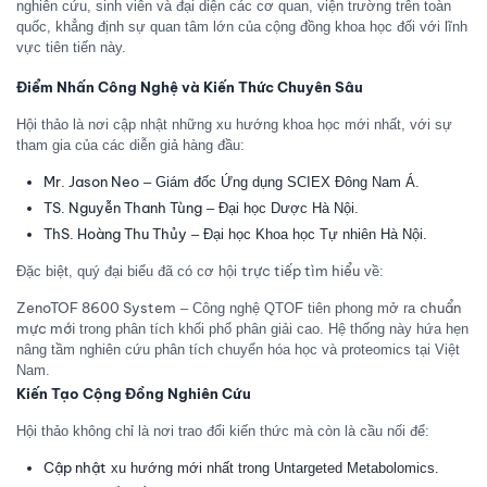
nghiên cứu, sinh viên và đại diện các cơ quan, viện trường trên toàn
quốc, khẳng định sự quan tâm lớn của cộng đồng khoa học đối với lĩnh
vực tiên tiến này.
Điểm Nhấn Công Nghệ và Kiến Thức Chuyên Sâu
Hội thảo là nơi cập nhật những xu hướng khoa học mới nhất, với sự
tham gia của các diễn giả hàng đầu:
Mr. Jason Neo
– Giám đốc Ứng dụng SCIEX Đông Nam Á.
TS. Nguyễn Thanh Tùng
– Đại học Dược Hà Nội.
ThS. Hoàng Thu Thủy
– Đại học Khoa học Tự nhiên Hà Nội.
trực tiếp tìm hiểu
Đặc biệt, quý đại biểu đã có cơ hội
về:
ZenoTOF 8600 System
chuẩn
– Công nghệ QTOF tiên phong mở ra
mực mới
trong phân tích khối phổ phân giải cao. Hệ thống này hứa hẹn
nâng tầm nghiên cứu phân tích chuyển hóa học và proteomics tại Việt
Nam.
Kiến Tạo Cộng Đồng Nghiên Cứu
Hội thảo không chỉ là nơi trao đổi kiến thức mà còn là cầu nối để:
Cập nhật
xu hướng mới nhất trong Untargeted Metabolomics.