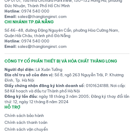
OP 01 01, Tòa nhà Orchard ParkView, 130-132 Hồng Hà, phường
Đức Nhuận, Thành Phố Hồ Chí Minh
Hotline:
0974 540 000
Email:
sales@thanglonginst.com
CHI NHÁNH TP.ĐÀ NẴNG
Số 46-48, đường Đặng Nguyên Cẩn, phường Hòa Cường Nam,
Quận Hải Châu, thành phố Đà Nẵng
Hotline:
0974 540 000
Email:
sales@thanglonginst.com
CÔNG TY CỔ PHẦN THIẾT BỊ VÀ HÓA CHẤT THĂNG LONG
Người đại diện:
Lê Xuân Tưởng
Địa chỉ trụ sở của đơn vị:
Số 8, ngõ 263 Nguyễn Trãi, P. Khương
Đình, Tp. Hà Nội
Giấy chứng nhận đăng ký kinh doanh số:
0101624188; Nơi cấp:
Sở Kế hoạch và đầu tư Thành phố Hà Nội
Đăng ký lần đầu:
ngày 18 tháng 3 năm 2005; Đăng ký thay đổi lần
thứ: 12, ngày 12 tháng 8 năm 2024
HỖ TRỢ
Chính sách bảo hành
Chính sách thanh toán
Chính sách vận chuyển