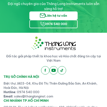
Đội ngũ chuyên gia của Thăng Long Instruments luôn sẵn
sàng hỗ trợ!
Liên hệ tư vấn
0974 540 000
Đối tác giải pháp thiết bị khoa học và Hóa chất đáng tin cậy tại
Việt Nam
TRỤ SỞ CHÍNH HÀ NỘI
Biệt thự JA03-04, Khu Đô Thị Thiên Đường Bảo Sơn, An Khánh,
Hoài Đức, Hà Nội
Hotline:
0974 540 000
Email:
sales@thanglonginst.com
CHI NHÁNH TP.HỒ CHÍ MINH