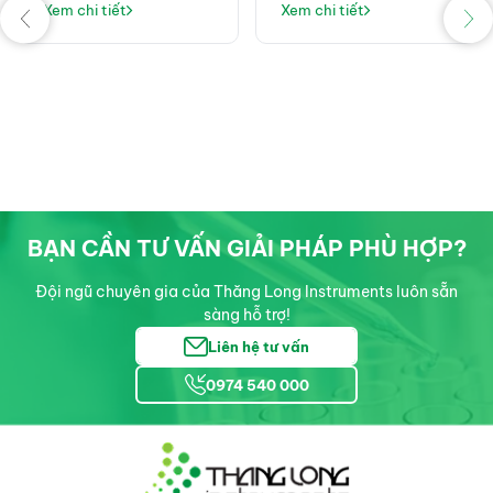
Xem chi tiết
Xem chi tiết
không thể thiếu trong
giải pháp LC-MS/MS
phòng thí nghiệm
BẠN CẦN TƯ VẤN GIẢI PHÁP PHÙ HỢP?
Đội ngũ chuyên gia của Thăng Long Instruments luôn sẵn
sàng hỗ trợ!
Liên hệ tư vấn
0974 540 000