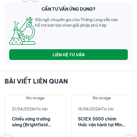
CẦN TƯ VẤN ỨNG DỤNG?
Đội ngũ chuyên gia của Thăng Long sẵn sàn
hỗ trợ bạn lựa chọn giải pháp phù hợp
LIÊN HỆ TƯ VẤN
BÀI VIẾT LIÊN QUAN
No image
No image
21/04/2026
Tin tức
16/04/2026
Tin tức
Chiếu sáng trường
SCIEX 5500 chính
sáng (Brightfield
thức vận hành tại Minh
illumination): Kỹ thuật
Phú - Nâng tầm kiểm
hiển vi cơ bản nhưng
nghiệm thủy sản với