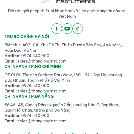
Đối tác giải pháp thiết bị khoa học và Hóa chất đáng tin cậy tại
Việt Nam
TRỤ SỞ CHÍNH HÀ NỘI
Biệt thự JA03-04, Khu Đô Thị Thiên Đường Bảo Sơn, An Khánh,
Hoài Đức, Hà Nội
Hotline:
0974 540 000
Email:
sales@thanglonginst.com
CHI NHÁNH TP.HỒ CHÍ MINH
OP 01 01, Tòa nhà Orchard ParkView, 130-132 Hồng Hà, phường
Đức Nhuận, Thành Phố Hồ Chí Minh
Hotline:
0974 540 000
Email:
sales@thanglonginst.com
CHI NHÁNH TP.ĐÀ NẴNG
Số 46-48, đường Đặng Nguyên Cẩn, phường Hòa Cường Nam,
Quận Hải Châu, thành phố Đà Nẵng
Hotline:
0974 540 000
Email:
sales@thanglonginst.com