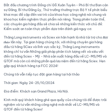
Bắt đầu chương trình Đồng chí Đỗ Xuân Tuyên - Phó Bí thư Ban cán
sự Đảng, Bí thư Đảng ủy, Thứ trưởng thường trực Bộ Y tế phát biểu
khai mạc đề cập đến vai trò của khoa học công nghệ nói chung và
khoa học kiểm nghiệm thực phẩm nói riêng. Trong phiên toàn thể,
các chuyên gia hàng đầu sẽ chia sẻ những kiến thức với chủ đề:
Kiểm soát an toàn thực phẩm dựa trên đánh giá nguy cơ.
Thăng Long instruments và Sciex xin hân hạnh là nhà tài trợ cho 𝑯𝒐̣̂𝒊
𝒕𝒉𝒂̉𝒐 lần này. Tại gian hàng chúng tôi, với những chuyên gia hàng
đầu từ hãng SCiex và lĩnh vực sắc ký, Thăng Long instruments
không chỉ tư vấn Những giải pháp phân tích lượng vết và siêu vết
đến từ hãng Sciex - Mỹ - Nhà sản xuất hàng đầu về LC-MS/MS và
QTOF mà còn có những phần quà lưu niệm đến từ hãng Sciex. Hẹn
gặp quý khách hàng tại FCC 2024!
Chúng tôi vẫn tiếp tục đặt gian hàng tại hội thảo
Thời gian: Ngày 24-25/10/2024
Địa điểm: Khách sạn Grand Plaza, Hà Nội.
Kính mời quý khách hàng ghé qua quầy của chúng tôi để được trải
nghiệm và tư vấn những công nghệ mới nhất về LC-MS/MS và
QTOF đến từ hãng Sciex!