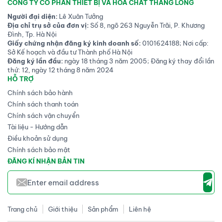
CÔNG TY CỔ PHẦN THIẾT BỊ VÀ HÓA CHẤT THĂNG LONG
Người đại diện:
Lê Xuân Tưởng
Địa chỉ trụ sở của đơn vị:
Số 8, ngõ 263 Nguyễn Trãi, P. Khương
Đình, Tp. Hà Nội
Giấy chứng nhận đăng ký kinh doanh số:
0101624188; Nơi cấp:
Sở Kế hoạch và đầu tư Thành phố Hà Nội
Đăng ký lần đầu:
ngày 18 tháng 3 năm 2005; Đăng ký thay đổi lần
thứ: 12, ngày 12 tháng 8 năm 2024
HỖ TRỢ
Chính sách bảo hành
Chính sách thanh toán
Chính sách vận chuyển
Tài liệu - Hướng dẫn
Điều khoản sử dụng
Chính sách bảo mật
ĐĂNG KÍ NHẬN BẢN TIN
Trang chủ
Giới thiệu
Sản phẩm
Liên hệ