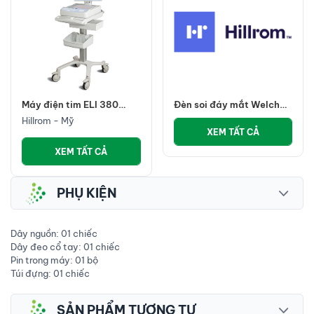
Máy điện tim ELI 380
Đèn soi đáy mắt Welch
Hillrom (ELI® 380 Resting
Allyn Panotic Plus LED
Hillrom - Mỹ
Electrocardiograph)
tay cầm Nickel quay,
XEM TẤT CẢ
chụp, chia sẻ hình ảnh
XEM TẤT CẢ
PHỤ KIỆN
Dây nguồn: 01 chiếc
Dây đeo cổ tay: 01 chiếc
Pin trong máy: 01 bộ
Túi đựng: 01 chiếc
SẢN PHẨM TƯƠNG TỰ