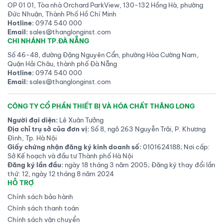
OP 01 01, Tòa nhà Orchard ParkView, 130-132 Hồng Hà, phường
Đức Nhuận, Thành Phố Hồ Chí Minh
Hotline:
0974 540 000
Email:
sales@thanglonginst.com
CHI NHÁNH TP.ĐÀ NẴNG
Số 46-48, đường Đặng Nguyên Cẩn, phường Hòa Cường Nam,
Quận Hải Châu, thành phố Đà Nẵng
Hotline:
0974 540 000
Email:
sales@thanglonginst.com
CÔNG TY CỔ PHẦN THIẾT BỊ VÀ HÓA CHẤT THĂNG LONG
Người đại diện:
Lê Xuân Tưởng
Địa chỉ trụ sở của đơn vị:
Số 8, ngõ 263 Nguyễn Trãi, P. Khương
Đình, Tp. Hà Nội
Giấy chứng nhận đăng ký kinh doanh số:
0101624188; Nơi cấp:
Sở Kế hoạch và đầu tư Thành phố Hà Nội
Đăng ký lần đầu:
ngày 18 tháng 3 năm 2005; Đăng ký thay đổi lần
thứ: 12, ngày 12 tháng 8 năm 2024
HỖ TRỢ
Chính sách bảo hành
Chính sách thanh toán
Chính sách vận chuyển