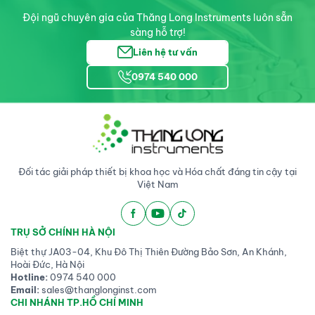
Đội ngũ chuyên gia của Thăng Long Instruments luôn sẵn
sàng hỗ trợ!
Liên hệ tư vấn
0974 540 000
Đối tác giải pháp thiết bị khoa học và Hóa chất đáng tin cậy tại
Việt Nam
TRỤ SỞ CHÍNH HÀ NỘI
Biệt thự JA03-04, Khu Đô Thị Thiên Đường Bảo Sơn, An Khánh,
Hoài Đức, Hà Nội
Hotline:
0974 540 000
Email:
sales@thanglonginst.com
CHI NHÁNH TP.HỒ CHÍ MINH