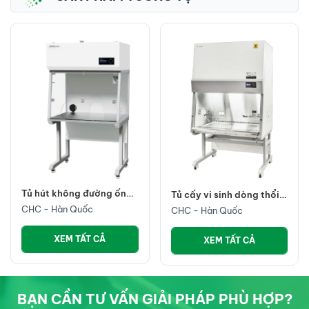
Tủ hút không đường ống
Tủ cấy vi sinh dòng thổi
CHC
ngang
CHC - Hàn Quốc
CHC - Hàn Quốc
XEM TẤT CẢ
XEM TẤT CẢ
BẠN CẦN TƯ VẤN GIẢI PHÁP PHÙ HỢP?