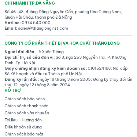
CHI NHÁNH TP.ĐÀ NẴNG
Số 46-48, đường Đặng Nguyên Cẩn, phường Hòa Cường Nam,
Quận Hải Châu, thành phố Đà Nẵng
Hotline:
0974 540 000
Email:
sales@thanglonginst.com
CÔNG TY CỔ PHẦN THIẾT BỊ VÀ HÓA CHẤT THĂNG LONG
Người đại diện:
Lê Xuân Tưởng
Địa chỉ trụ sở của đơn vị:
Số 8, ngõ 263 Nguyễn Trãi, P. Khương
Đình, Tp. Hà Nội
Giấy chứng nhận đăng ký kinh doanh số:
0101624188; Nơi cấp:
Sở Kế hoạch và đầu tư Thành phố Hà Nội
Đăng ký lần đầu:
ngày 18 tháng 3 năm 2005; Đăng ký thay đổi lần
thứ: 12, ngày 12 tháng 8 năm 2024
HỖ TRỢ
Chính sách bảo hành
Chính sách thanh toán
Chính sách vận chuyển
Tài liệu - Hướng dẫn
Điều khoản sử dụng
Chính sách bảo mật