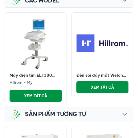
CÁC MODEL
Máy điện tim ELI 380
Đèn soi đáy mắt Welch
Hillrom (ELI® 380 Resting
Allyn Panotic Plus LED
Hillrom - Mỹ
Electrocardiograph)
tay cầm Nickel quay,
XEM TẤT CẢ
chụp, chia sẻ hình ảnh
XEM TẤT CẢ
SẢN PHẨM TƯƠNG TỰ