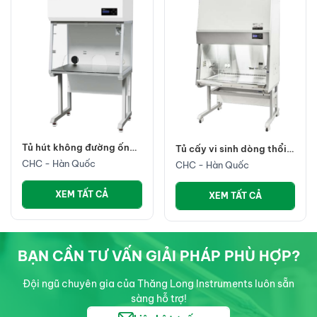
Tủ hút không đường ống
Tủ cấy vi sinh dòng thổi
CHC
ngang
CHC - Hàn Quốc
CHC - Hàn Quốc
XEM TẤT CẢ
XEM TẤT CẢ
BẠN CẦN TƯ VẤN GIẢI PHÁP PHÙ HỢP?
Đội ngũ chuyên gia của Thăng Long Instruments luôn sẵn
sàng hỗ trợ!