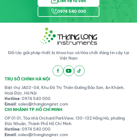
Liên hệ tư vấn
0974 540 000
Đối tác giải pháp thiết bị khoa học và Hóa chất đáng tin cậy tại
Việt Nam
TRỤ SỞ CHÍNH HÀ NỘI
Biệt thự JA03-04, Khu Đô Thị Thiên Đường Bảo Sơn, An Khánh,
Hoài Đức, Hà Nội
Hotline:
0974 540 000
Email:
sales@thanglonginst.com
CHI NHÁNH TP.HỒ CHÍ MINH
OP 01 01, Tòa nhà Orchard ParkView, 130-132 Hồng Hà, phường
Đức Nhuận, Thành Phố Hồ Chí Minh
Hotline:
0974 540 000
Email:
sales@thanglonginst.com