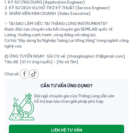
1. KỸ SƯ ỨNG DỤNG (Application Engineer)
2. KỸ SƯ DỊCH VỤ/HỖ TRỢ KỸ THUẬT (Service Engineer)
3. NHÂN VIÊN KINH DOANH (Sales Executive)
✨ TẠI SAO LÀM VIỆC TẠI THĂNG LONG INSTRUMENTS?
Được đào tạo chuyên sâu bởi chuyên gia SEMILAB quốc tế.
Lương, thưởng cạnh tranh, xứng đáng với năng lực.
Cơ hội "Xây dựng Sự Nghiệp Tương Lai Vững Vàng" trong ngành công
nghệ cao.
📩 ỨNG TUYỂN NGAY: Gửi CV về: [thanglonginst.01@gmail.com]
Tiêu đề: [Vị trí ứng tuyển] - [Họ và Tên]
Chia sẻ:
CẦN TƯ VẤN ỨNG DỤNG?
Đội ngũ chuyên gia của Thăng Long sẵn sàn
hỗ trợ bạn lựa chọn giải pháp phù hợp
LIÊN HỆ TƯ VẤN