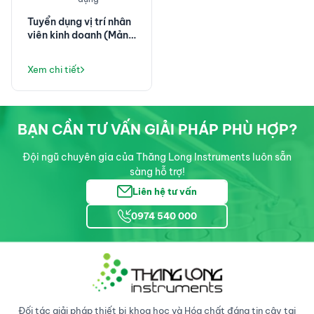
Tuyển dụng vị trí nhân
viên kinh doanh (Mảng
thiết bị Y tế)
Xem chi tiết
BẠN CẦN TƯ VẤN GIẢI PHÁP PHÙ HỢP?
Đội ngũ chuyên gia của Thăng Long Instruments luôn sẵn
sàng hỗ trợ!
Liên hệ tư vấn
0974 540 000
Đối tác giải pháp thiết bị khoa học và Hóa chất đáng tin cậy tại