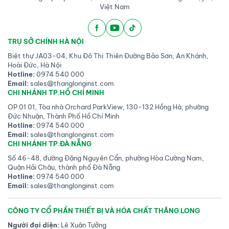
Việt Nam
TRỤ SỞ CHÍNH HÀ NỘI
Biệt thự JA03-04, Khu Đô Thị Thiên Đường Bảo Sơn, An Khánh,
Hoài Đức, Hà Nội
Hotline:
0974 540 000
Email:
sales@thanglonginst.com
CHI NHÁNH TP.HỒ CHÍ MINH
OP 01 01, Tòa nhà Orchard ParkView, 130-132 Hồng Hà, phường
Đức Nhuận, Thành Phố Hồ Chí Minh
Hotline:
0974 540 000
Email:
sales@thanglonginst.com
CHI NHÁNH TP.ĐÀ NẴNG
Số 46-48, đường Đặng Nguyên Cẩn, phường Hòa Cường Nam,
Quận Hải Châu, thành phố Đà Nẵng
Hotline:
0974 540 000
Email:
sales@thanglonginst.com
CÔNG TY CỔ PHẦN THIẾT BỊ VÀ HÓA CHẤT THĂNG LONG
Người đại diện:
Lê Xuân Tưởng