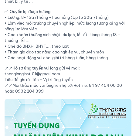
thiết bị, y tế ...
✅ Quyền lợi được hưởng:
• Lương: 8- 15tr/tháng + hoa hồng (Up to 30tr /tháng)
• Làm việc môi trường chuyên nghiệp, mức lương tương xứng với
năng lực làm việc.
• Các khoản thưởng sinh nhật, du lịch, lễ tết, lương tháng 13 +
thưởng TẾT...
• Chế độ BHXH, BHYT.... theo luật
• Tham gia đào tạo nâng cao nghiệp vụ, chuyên môn
• Các hoạt động vui chơi giải trí hàng tuần, hàng tháng
📌📌Hồ sơ ứng tuyển vui lòng gửi về mail:
thanglonginst.01@gmail.com
Tiêu đề ghi rõ: Tên – Vị trí ứng tuyển
📌📌Mọi thắc mắc vui lòng liên hệ tới Hotline: 84 97 454 00 00
hoặc 0932 204 399