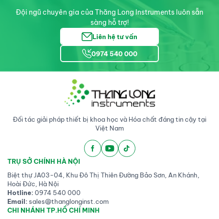
Đội ngũ chuyên gia của Thăng Long Instruments luôn sẵn
sàng hỗ trợ!
Liên hệ tư vấn
0974 540 000
Đối tác giải pháp thiết bị khoa học và Hóa chất đáng tin cậy tại
Việt Nam
TRỤ SỞ CHÍNH HÀ NỘI
Biệt thự JA03-04, Khu Đô Thị Thiên Đường Bảo Sơn, An Khánh,
Hoài Đức, Hà Nội
Hotline:
0974 540 000
Email:
sales@thanglonginst.com
CHI NHÁNH TP.HỒ CHÍ MINH