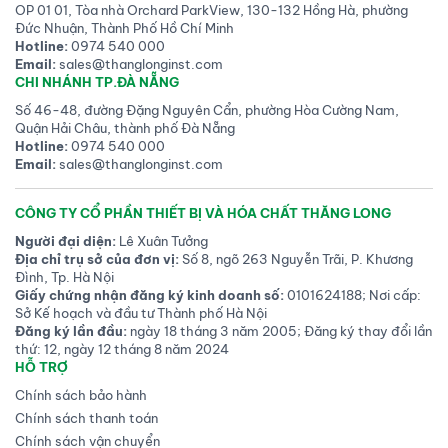
OP 01 01, Tòa nhà Orchard ParkView, 130-132 Hồng Hà, phường
Đức Nhuận, Thành Phố Hồ Chí Minh
Hotline:
0974 540 000
Email:
sales@thanglonginst.com
CHI NHÁNH TP.ĐÀ NẴNG
Số 46-48, đường Đặng Nguyên Cẩn, phường Hòa Cường Nam,
Quận Hải Châu, thành phố Đà Nẵng
Hotline:
0974 540 000
Email:
sales@thanglonginst.com
CÔNG TY CỔ PHẦN THIẾT BỊ VÀ HÓA CHẤT THĂNG LONG
Người đại diện:
Lê Xuân Tưởng
Địa chỉ trụ sở của đơn vị:
Số 8, ngõ 263 Nguyễn Trãi, P. Khương
Đình, Tp. Hà Nội
Giấy chứng nhận đăng ký kinh doanh số:
0101624188; Nơi cấp:
Sở Kế hoạch và đầu tư Thành phố Hà Nội
Đăng ký lần đầu:
ngày 18 tháng 3 năm 2005; Đăng ký thay đổi lần
thứ: 12, ngày 12 tháng 8 năm 2024
HỖ TRỢ
Chính sách bảo hành
Chính sách thanh toán
Chính sách vận chuyển