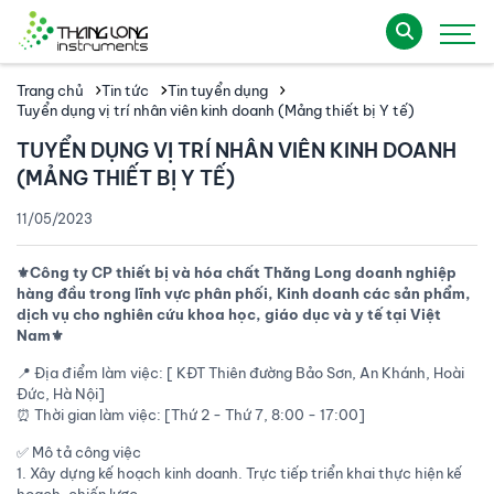
Trang chủ
Tin tức
Tin tuyển dụng
Tuyển dụng vị trí nhân viên kinh doanh (Mảng thiết bị Y tế)
TUYỂN DỤNG VỊ TRÍ NHÂN VIÊN KINH DOANH
(MẢNG THIẾT BỊ Y TẾ)
11/05/2023
⚜️Công ty CP thiết bị và hóa chất Thăng Long doanh nghiệp
hàng đầu trong lĩnh vực phân phối, Kinh doanh các sản phẩm,
dịch vụ cho nghiên cứu khoa học, giáo dục và y tế tại Việt
Nam⚜️
📍 Địa điểm làm việc: [ KĐT Thiên đường Bảo Sơn, An Khánh, Hoài
Đức, Hà Nội]
⏰ Thời gian làm việc: [Thứ 2 - Thứ 7, 8:00 - 17:00]
✅ Mô tả công việc
1. Xây dựng kế hoạch kinh doanh. Trực tiếp triển khai thực hiện kế
hoạch, chiến lược