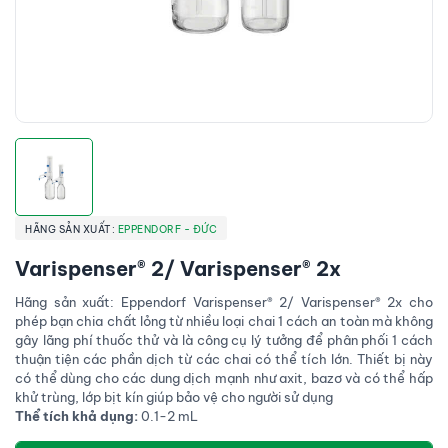
HÃNG SẢN XUẤT:
EPPENDORF - ĐỨC
Varispenser® 2/ Varispenser® 2x
Hãng sản xuất: Eppendorf Varispenser® 2/ Varispenser® 2x cho
phép bạn chia chất lỏng từ nhiều loại chai 1 cách an toàn mà không
gây lãng phí thuốc thử và là công cụ lý tưởng để phân phối 1 cách
thuận tiện các phần dịch từ các chai có thể tích lớn. Thiết bị này
có thể dùng cho các dung dịch mạnh như axit, bazơ và có thể hấp
khử trùng, lớp bịt kín giúp bảo vệ cho người sử dụng
Thể tích khả dụng:
0.1-2 mL