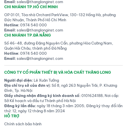
Email:
sales@thanglonginst.com
CHI NHÁNH TP.HỒ CHÍ MINH
OP 01 01, Tòa nhà Orchard ParkView, 130-132 Hồng Hà, phường
Đức Nhuận, Thành Phố Hồ Chí Minh
Hotline:
0974 540 000
Email:
sales@thanglonginst.com
CHI NHÁNH TP.ĐÀ NẴNG
Số 46-48, đường Đặng Nguyên Cẩn, phường Hòa Cường Nam,
Quận Hải Châu, thành phố Đà Nẵng
Hotline:
0974 540 000
Email:
sales@thanglonginst.com
CÔNG TY CỔ PHẦN THIẾT BỊ VÀ HÓA CHẤT THĂNG LONG
Người đại diện:
Lê Xuân Tưởng
Địa chỉ trụ sở của đơn vị:
Số 8, ngõ 263 Nguyễn Trãi, P. Khương
Đình, Tp. Hà Nội
Giấy chứng nhận đăng ký kinh doanh số:
0101624188; Nơi cấp:
Sở Kế hoạch và đầu tư Thành phố Hà Nội
Đăng ký lần đầu:
ngày 18 tháng 3 năm 2005; Đăng ký thay đổi lần
thứ: 12, ngày 12 tháng 8 năm 2024
HỖ TRỢ
Chính sách bảo hành