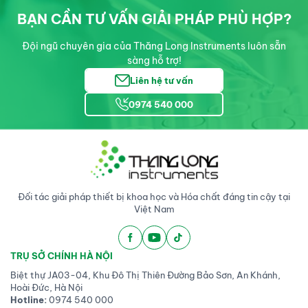
BẠN CẦN TƯ VẤN GIẢI PHÁP PHÙ HỢP?
Đội ngũ chuyên gia của Thăng Long Instruments luôn sẵn
sàng hỗ trợ!
Liên hệ tư vấn
0974 540 000
Đối tác giải pháp thiết bị khoa học và Hóa chất đáng tin cậy tại
Việt Nam
TRỤ SỞ CHÍNH HÀ NỘI
Biệt thự JA03-04, Khu Đô Thị Thiên Đường Bảo Sơn, An Khánh,
Hoài Đức, Hà Nội
Hotline:
0974 540 000