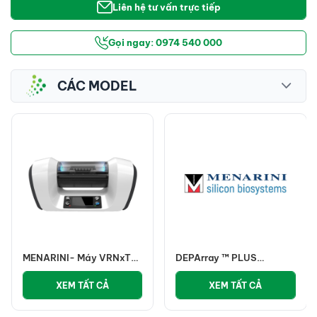
Liên hệ tư vấn trực tiếp
Gọi ngay: 0974 540 000
CÁC MODEL
MENARINI- Máy VRNxT
DEPArray ™ PLUS
giảm thể tích mẫu mẫu
MENARINI
XEM TẤT CẢ
XEM TẤT CẢ