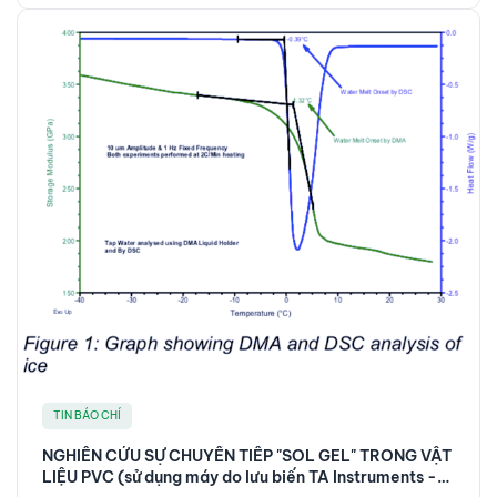
phí vận hành phòng thí nghiệm – Sản xuất nước Loại 1 đắt hơn nước
Loại 2 hoặc Loại 3.
TIN BÁO CHÍ
NGHIÊN CỨU SỰ CHUYỂN TIẾP "SOL GEL" TRONG VẬT
LIỆU PVC (sử dụng máy do lưu biến TA Instruments -