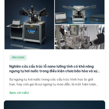
ỨNG DỤNG
Nghiên cứu cấu trúc lỗ nano lưỡng tính có khả năng
ngưng tụ hơi nước trong điều kiện chưa bão hòa và sự
hình thành các giọt nước bề mặt.
Sự ngưng tụ hơi nước trong các cấu trúc hình học
bị
giới
hạn, hay còn gọi là sự ngưng tụ mao dẫn, là một hiện tượng
cơ bản với những hệ quả sâu rộng. Mặc dù các lỗ ưa nước
Xem chi tiết
cho phép hình thành chất lỏng từ hơi chưa bão hòa mà
không cần cung cấp năng lượng, chất ngưng tụ thường bị
kẹt lại trong các cấu trúc này, làm hạn chế tính ứng dụng
thực tiễn. Trong nghiên cứu này, chúng tôi khảo sát việc sử