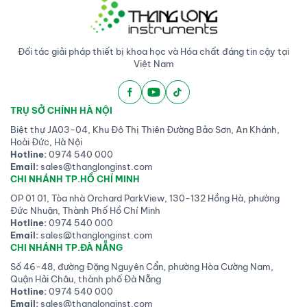
Đối tác giải pháp thiết bị khoa học và Hóa chất đáng tin cậy tại
Việt Nam
TRỤ SỞ CHÍNH HÀ NỘI
Biệt thự JA03-04, Khu Đô Thị Thiên Đường Bảo Sơn, An Khánh,
Hoài Đức, Hà Nội
Hotline:
0974 540 000
Email:
sales@thanglonginst.com
CHI NHÁNH TP.HỒ CHÍ MINH
OP 01 01, Tòa nhà Orchard ParkView, 130-132 Hồng Hà, phường
Đức Nhuận, Thành Phố Hồ Chí Minh
Hotline:
0974 540 000
Email:
sales@thanglonginst.com
CHI NHÁNH TP.ĐÀ NẴNG
Số 46-48, đường Đặng Nguyên Cẩn, phường Hòa Cường Nam,
Quận Hải Châu, thành phố Đà Nẵng
Hotline:
0974 540 000
Email:
sales@thanglonginst.com