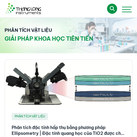
PHÂN TÍCH VẬT LIỆU
GIẢI PHÁP KHOA HỌC TIÊN TIẾN
PHÂN TÍCH VẬT LIỆU
Phân tích đặc tính hấp thụ bằng phương pháp
Ellipsometry | Đặc tính quang học của TiO2 được chế