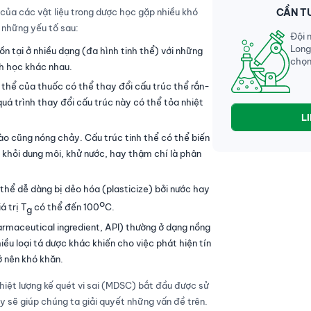
 của các vật liệu trong dược học gặp nhiều khó
CẦN T
i những yếu tố sau:
Đội 
Long
n tại ở nhiều dạng (đa hình tinh thể) với những
chọn
nh học khác nhau.
 thể của thuốc có thể thay đổi cấu trúc thể rắn-
uá trình thay đổi cấu trúc này có thể tỏa nhiệt
L
ào cũng nóng chảy. Cấu trúc tinh thể có thể biến
h khỏi dung môi, khử nước, hay thậm chí là phân
thể dễ dàng bị dẻo hóa (plasticize) bởi nước hay
o
á trị T
có thể đến 100
C.
g
rmaceutical ingredient, API) thường ở dạng nồng
ều loại tá dược khác khiến cho việc phát hiện tín
ở nên khó khăn.
nhiệt lượng kế quét vi sai (MDSC) bắt đầu được sử
y sẽ giúp chúng ta giải quyết những vấn đề trên.