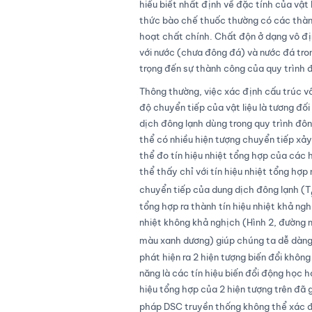
hiểu biết nhất định về đặc tính của vật
thức bào chế thuốc thường có các thàn
hoạt chất chính. Chất độn ở dạng vô đị
với nước (chưa đông đá) và nước đá tron
trọng đến sự thành công của quy trình 
Thông thường, việc xác định cấu trúc vô
độ chuyển tiếp của vật liệu là tương đối
dịch đông lạnh dùng trong quy trình đô
thể có nhiều hiện tượng chuyển tiếp xảy
thể đo tín hiệu nhiệt tổng hợp của các 
thể thấy chỉ với tín hiệu nhiệt tổng hợp
chuyển tiếp của dung dịch đông lạnh (T
tổng hợp ra thành tín hiệu nhiệt khả ng
nhiệt không khả nghịch (Hình 2, đường 
màu xanh dương) giúp chúng ta dễ dàng 
phát hiện ra 2 hiện tượng biến đổi khôn
năng là các tín hiệu biến đổi động học ho
hiệu tổng hợp của 2 hiện tượng trên đã g
pháp DSC truyền thống không thể xác đị