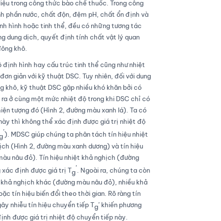
 liệu trong công thức bào chế thuốc. Trong công
h phần nước, chất độn, đệm pH, chất ổn định và
nh hình hoặc tinh thể, đều có những tương tác
g dung dịch, quyết định tính chất vật lý quan
đông khô.
 định hình hay cấu trúc tinh thể cũng như nhiệt
 đơn giản với kỹ thuật DSC. Tuy nhiên, đối với dung
ng khô, kỹ thuật DSC gặp nhiều khó khăn bởi có
 ra ở cùng một mức nhiệt độ trong khi DSC chỉ có
hiện tượng đó (Hình 2, đường màu xanh lá). Ta có
 này thì không thể xác định được giá trị nhiệt độ
’
). MDSC giúp chúng ta phân tách tín hiệu nhiệt
g
hịch (Hình 2, đường màu xanh dương) và tín hiệu
màu nâu đỏ). Tín hiệu nhiệt khả nghịch (đường
’
xác định được giá trị T
. Ngoài ra, chúng ta còn
g
g khả nghịch khác (đường màu nâu đỏ), nhiều khả
ặc tín hiệu biến đổi theo thời gian. Rõ ràng tín
ây nhiễu tín hiệu chuyển tiếp T
’ khiến phương
g
nh được giá trị nhiệt độ chuyển tiếp này.