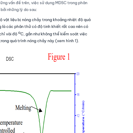
ững vấn đề trên, việc sử dụng MDSC trong phân
 bởi những lý do sau:
ộ vật liệu bị nóng chảy trong khoảng nhiệt độ quá
 là các phân thử có độ tinh khiết rất cao nên có
o
chỉ vài độ
C, gần như không thể kiểm soát việc
trong quá trình nóng chảy này (xem hình 1).