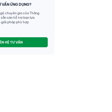
Ư VẤN ỨNG DỤNG?
ngũ chuyên gia của Thăng
 sẵn sàn hỗ trợ bạn lựa
 giải pháp phù hợp
IÊN HỆ TƯ VẤN