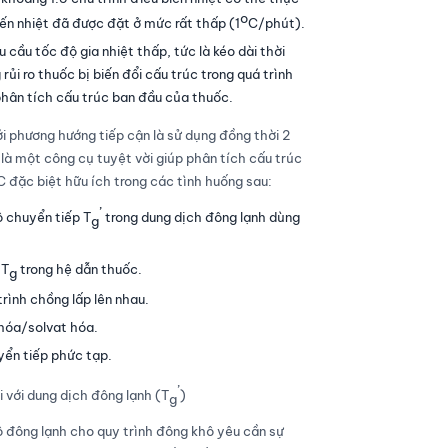
o
ến nhiệt đã được đặt ở mức rất thấp (1
C/phút).
u cầu tốc độ gia nhiệt thấp, tức là kéo dài thời
rủi ro thuốc bị biến đổi cấu trúc trong quá trình
phân tích cấu trúc ban đầu của thuốc.
 phương hướng tiếp cận là sử dụng đồng thời 2
 là một công cụ tuyệt vời giúp phân tích cấu trúc
 đặc biệt hữu ích trong các tình huống sau:
’
ộ chuyển tiếp T
trong dung dịch đông lạnh dùng
g
 T
trong hệ dẫn thuốc.
g
trình chồng lấp lên nhau.
hóa/solvat hóa.
yển tiếp phức tạp.
’
i với dung dịch đông lạnh (T
)
g
ô đông lạnh cho quy trình đông khô yêu cần sự