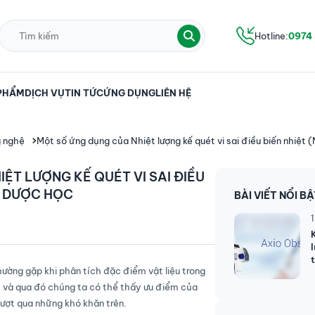
Hotline:
0974
PHẨM
DỊCH VỤ
TIN TỨC
ỨNG DỤNG
LIÊN HỆ
g nghệ
Một số ứng dụng của Nhiệt lượng kế quét vi sai điều biến nhiệt
ỆT LƯỢNG KẾ QUÉT VI SAI ĐIỀU
G DƯỢC HỌC
BÀI VIẾT NỔI B
ường gặp khi phân tích đặc điểm vật liệu trong
 và qua đó chúng ta có thể thấy ưu điểm của
vượt qua những khó khăn trên.