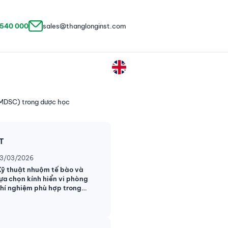
 540 000
sales@thanglonginst.com
 (MDSC) trong dược học
ẬT
13/03/2026
Kỹ thuật nhuộm tế bào và
lựa chọn kính hiển vi phòng
thí nghiệm phù hợp trong
nghiên cứu