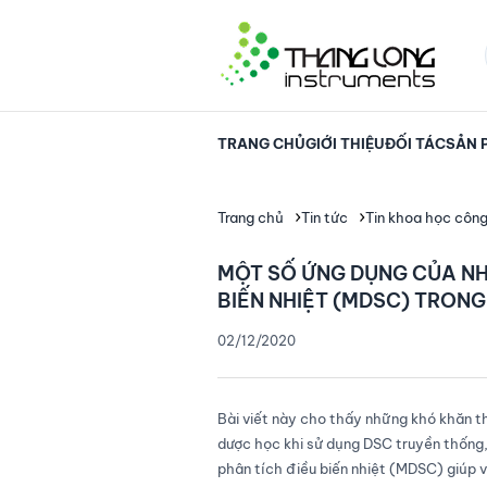
TRANG CHỦ
GIỚI THIỆU
ĐỐI TÁC
SẢN 
Trang chủ
Tin tức
Tin khoa học côn
MỘT SỐ ỨNG DỤNG CỦA NHI
BIẾN NHIỆT (MDSC) TRON
02/12/2020
Bài viết này cho thấy những khó khăn th
dược học khi sử dụng DSC truyền thống,
phân tích điều biến nhiệt (MDSC) giúp 