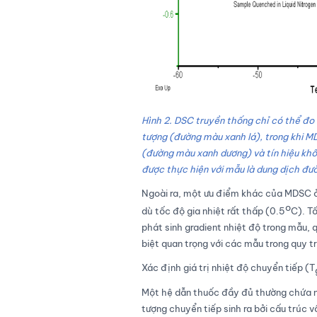
Hình
2
. DSC truyền thống chỉ có thể đo 
tượng (đường màu xanh lá), trong khi MD
(đường màu xanh dương) và tín hiệu kh
được thực hiện với mẫu là dung dịch đ
Ngoài ra, một ưu điểm khác của MDSC ở v
o
dù tốc độ gia nhiệt rất thấp (0.5
C). T
phát sinh gradient nhiệt độ trong mẫu, 
biệt quan trọng với các mẫu trong quy t
Xác định giá trị nhiệt độ chuyển tiếp (T
Một hệ dẫn thuốc đầy đủ thường chứa nh
tượng chuyển tiếp sinh ra bởi cấu trúc 