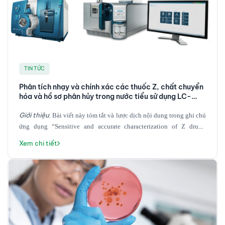
chloesterol trong mẫu sinh học
. Về người dịch, TS. Lê Sĩ
Hưng, tốt nghiệp tiến sĩ tại đại học BOKU Vienna (Cộng hoà
Áo) ngành hoá phân tích, đã có trên 10 năm kinh nghiệm
làm việc với các thiết bị khối phổ, tập trung vào ứng dụng
các kỹ thuật khối phổ trong phân tích các chất chuyển hoá
và protein trong các đối tượng mẫu sinh học, ORCID: 0000-
TIN TỨC
0002-0762-3492
Phân tích nhạy và chính xác các thuốc Z, chất chuyển
hóa và hồ sơ phân hủy trong nước tiểu sử dụng LC-
MS/MS
Giới thiệu
: Bài viết này tóm tắt và lược dịch nội dung trong ghi chú
ứng dụng “Sensitive and accurate characterization of Z drugs,
metabolites and their degradation profile in urine using LC-MS/MS,
Xem chi tiết
”. Thêm vào đó cung cấp cho bạn đọc một số khái niệm cơ bản liên
quan tới khối phổ thời gian bay (Time of Flight) khối phổ ba tứ cực
(Triple Quad), và trình bày quan điểm của tác giả liên quan tới việc
sàng lọc, phân tích nhạy và định danh tin cậy các chất liên quan
trong nền mẫu nước tiểu. Về người dịch, TS. Lê Sĩ Hưng, tốt nghiệp
tiến sĩ tại đại học BOKU Vienna (Cộng hoà Áo) ngành hoá phân
tích, đã có trên 10 năm kinh nghiệm làm việc với các thiết bị khối