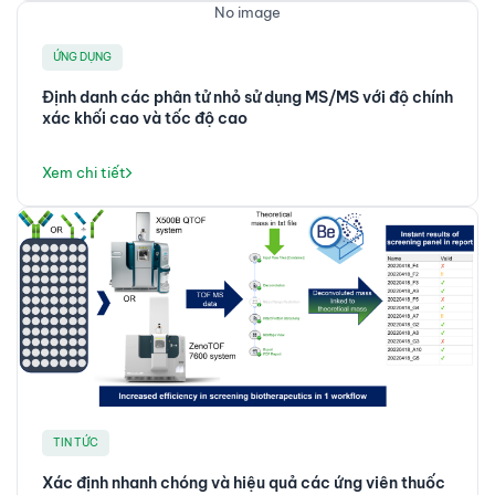
No image
những hiểu biết độc đáo về hành vi của ADC, cho phép
đánh giá PK/PD toàn diện. Độ nhạy và hiệu suất định
ỨNG DỤNG
lượng là những yếu tố then chốt trong phân tích ADC để
Định danh các phân tử nhỏ sử dụng MS/MS với độ chính
cho phép đánh giá chính xác và kỹ lưỡng về độ ổn định,
xác khối cao và tốc độ cao
độ an toàn và hiệu quả điều trị của thuốc.
Xem chi tiết
TIN TỨC
Xác định nhanh chóng và hiệu quả các ứng viên thuốc