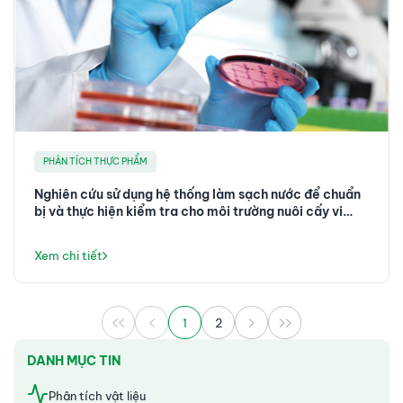
phổ, tập trung vào ứng dụng các kỹ thuật khối phổ trong phân tích
các chất chuyển hoá và protein trong các đối tượng mẫu sinh học,
ORCID: 0000-0002-0762-3492
PHÂN TÍCH THỰC PHẨM
Nghiên cứu sử dụng hệ thống làm sạch nước để chuẩn
bị và thực hiện kiểm tra cho môi trường nuôi cấy vi
khuẩn theo EN ISO 11133
Xem chi tiết
1
2
DANH MỤC TIN
Phân tích vật liệu