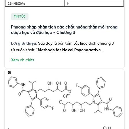
TIN TỨC
Phương pháp phân tích các chất hướng thần mới trong
dược học và độc học - Chương 3
Lời giới thiệu
Sau đây là bản tóm tắt lược dịch chương
3
:
từ cuốn sách:
“
Methods for Novel Psychoactive
Substance Analysis, Methods in Pharmacology and
Xem chi tiết
Toxicology
, của các biên tập Marta Concheiro và Karl B.
Scheidweiler; DOI:
https://doi.org/10.1007/978-1-0716-
2605-4_
3
”.
Người dịch, TS. Lê Sĩ Hưng, tốt nghiệp tiến sĩ
tại đại học BOKU Vienna (Cộng hoà Áo) ngành hoá phân
tích, đã có trên 10 năm kinh nghiệm làm việc với các thiết
bị khối phổ, tập trung vào ứng dụng các kỹ thuật khối phổ
trong phân tích các chất chuyển hoá (metabolites) và
protein trong các đối tượng mẫu sinh học,
ORCID: 0000-
0002-0762-3492
. Chương
3
cuốn
y
sách nà
cung cấp một cái
nhìn tổng quan về các phương pháp phân tích hiện tại để phát hiện