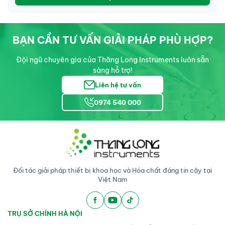
BẠN CẦN TƯ VẤN GIẢI PHÁP PHÙ HỢP?
Đội ngũ chuyên gia của Thăng Long Instruments luôn sẵn
sàng hỗ trợ!
Liên hệ tư vấn
0974 540 000
Đối tác giải pháp thiết bị khoa học và Hóa chất đáng tin cậy tại
Việt Nam
TRỤ SỞ CHÍNH HÀ NỘI