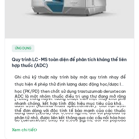
ỨNG DỤNG
Quy trình LC-MS toàn diện để phân tích kháng thể liên
hợp thuốc (ADC)
Ghi chú kỹ thuật này trình bày một quy trình nhạy để
thực hiện 4 phép thử định lượng dược động học/dược lực
học (PK/PD) then chốt sử dụng trastuzumab deruxtecan
ADC là một nhóm thuốc điều trị ung thư đang mở rộng
[TDxd] trong huyết tương chuột trên một máy khối phổ
nhanh chóng, kết hợp tính đặc hiệu mục tiêu của kháng
danh định (nominal mass spectrometer). Giới hạn định
thể đơn dòng với độc tính tế bào mạnh của các thuốc
lượng dưới (LLOQ) đạt 0,005 ng/mL đối với payload tự
phân tử nhỏ, được liên kết thông qua các cầu nối hóa học
do (deruxtecan; Dxd) và 0,005 µg/mL đối với payload
(chemical linkers). Quy trình định lượng ADC bao gồm 3
liên hợp, tổng kháng thể và định lượng ADC.
Xem chi tiết
phép thử phân tích sinh học chính, cụ thể là: payload tự
do, tổng kháng thể và ADC. Mỗi phép thử này cung cấp