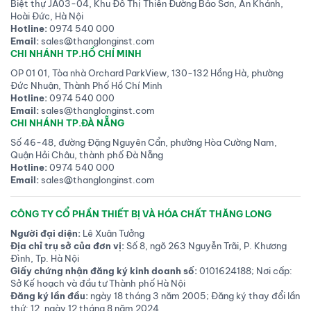
Biệt thự JA03-04, Khu Đô Thị Thiên Đường Bảo Sơn, An Khánh,
Hoài Đức, Hà Nội
Hotline:
0974 540 000
Email:
sales@thanglonginst.com
CHI NHÁNH TP.HỒ CHÍ MINH
OP 01 01, Tòa nhà Orchard ParkView, 130-132 Hồng Hà, phường
Đức Nhuận, Thành Phố Hồ Chí Minh
Hotline:
0974 540 000
Email:
sales@thanglonginst.com
CHI NHÁNH TP.ĐÀ NẴNG
Số 46-48, đường Đặng Nguyên Cẩn, phường Hòa Cường Nam,
Quận Hải Châu, thành phố Đà Nẵng
Hotline:
0974 540 000
Email:
sales@thanglonginst.com
CÔNG TY CỔ PHẦN THIẾT BỊ VÀ HÓA CHẤT THĂNG LONG
Người đại diện:
Lê Xuân Tưởng
Địa chỉ trụ sở của đơn vị:
Số 8, ngõ 263 Nguyễn Trãi, P. Khương
Đình, Tp. Hà Nội
Giấy chứng nhận đăng ký kinh doanh số:
0101624188; Nơi cấp:
Sở Kế hoạch và đầu tư Thành phố Hà Nội
Đăng ký lần đầu:
ngày 18 tháng 3 năm 2005; Đăng ký thay đổi lần
thứ: 12, ngày 12 tháng 8 năm 2024