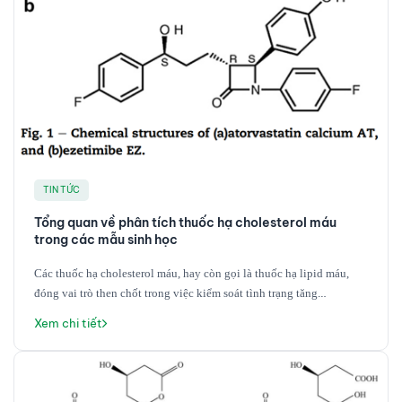
và định lượng các chất gây ảo giác và kích thích như
phenethylamin, tryptamin và piperazin trong các mẫu sinh học như
máu, huyết tương, huyết thanh và nước tiểu. Các chất này, bao gồm
các chất gây ảo giác cổ điển như LSD và các hợp chất mới nổi như
NBOMe, có các đặc tính hóa lý tương tự, gây nhiều khó khăn cho
việc phân tích.
TIN TỨC
Tổng quan về phân tích thuốc hạ cholesterol máu
trong các mẫu sinh học
Các thuốc hạ cholesterol máu, hay còn gọi là thuốc hạ lipid máu,
đóng vai trò then chốt trong việc kiểm soát tình trạng tăng
cholesterol máu và giảm thiểu nguy cơ mắc các bệnh tim mạch. Các
Xem chi tiết
thuốc này hoạt động thông qua nhiều cơ chế khác nhau, bao gồm ức
chế quá trình tổng hợp cholesterol ở gan (như nhóm statin), giảm
hấp thụ cholesterol ở ruột (như ezetimibe), hoặc tăng đào thải
cholesterol (như các resin gắn acid mật). Nhóm statin, bao gồm