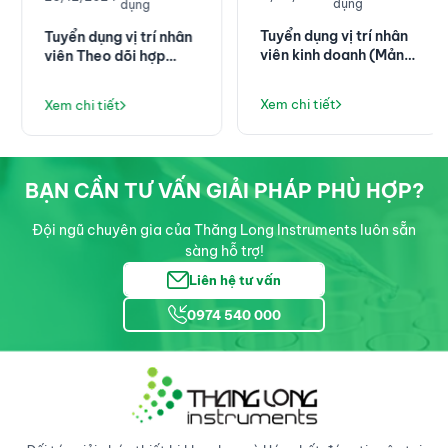
dụng
dụng
Tuyển dụng vị trí nhân
Tuyển dụng vị trí nhân
viên kinh doanh (Mảng
viên Theo dõi hợp
thiết bị Y tế)
đồng
Xem chi tiết
Xem chi tiết
BẠN CẦN TƯ VẤN GIẢI PHÁP PHÙ HỢP?
Đội ngũ chuyên gia của Thăng Long Instruments luôn sẵn
sàng hỗ trợ!
Liên hệ tư vấn
0974 540 000