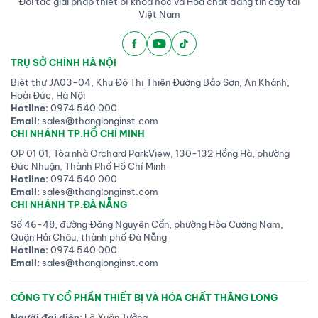
Đối tác giải pháp thiết bị khoa học và Hóa chất đáng tin cậy tại
Việt Nam
TRỤ SỞ CHÍNH HÀ NỘI
Biệt thự JA03-04, Khu Đô Thị Thiên Đường Bảo Sơn, An Khánh,
Hoài Đức, Hà Nội
Hotline:
0974 540 000
Email:
sales@thanglonginst.com
CHI NHÁNH TP.HỒ CHÍ MINH
OP 01 01, Tòa nhà Orchard ParkView, 130-132 Hồng Hà, phường
Đức Nhuận, Thành Phố Hồ Chí Minh
Hotline:
0974 540 000
Email:
sales@thanglonginst.com
CHI NHÁNH TP.ĐÀ NẴNG
Số 46-48, đường Đặng Nguyên Cẩn, phường Hòa Cường Nam,
Quận Hải Châu, thành phố Đà Nẵng
Hotline:
0974 540 000
Email:
sales@thanglonginst.com
CÔNG TY CỔ PHẦN THIẾT BỊ VÀ HÓA CHẤT THĂNG LONG
Người đại diện:
Lê Xuân Tưởng