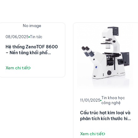
No image
08/06/2025
Tin tức
Hệ thống ZenoTOF 8600
– Nền tảng khối phổ
chính xác cao với độ
nhạy đột phá
Xem chi tiết
Tin khoa học
11/01/2025
công nghệ
Cấu trúc hạt kim loại và
phân tích kích thước hiển
vi của chúng
Xem chi tiết