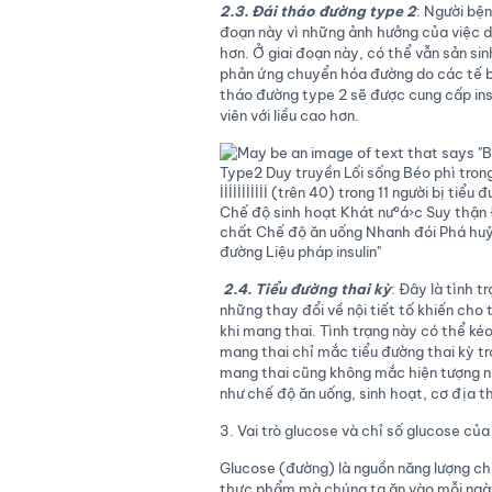
2.3. Đái tháo đường type 2
: Người bện
đoạn này vì những ảnh hưởng của việc dư
hơn. Ở giai đoạn này, có thể vẫn sản sin
phản ứng chuyển hóa đường do các tế bà
tháo đường type 2 sẽ được cung cấp in
viên với liều cao hơn.
2.4. Tiểu đường thai kỳ
: Đây là tình t
những thay đổi về nội tiết tố khiến cho 
khi mang thai. Tình trạng này có thể ké
mang thai chỉ mắc tiểu đường thai kỳ t
mang thai cũng không mắc hiện tượng nà
như chế độ ăn uống, sinh hoạt, cơ địa th
3. Vai trò glucose và chỉ số glucose của
Glucose (đường) là nguồn năng lượng ch
thực phẩm mà chúng ta ăn vào mỗi ngày