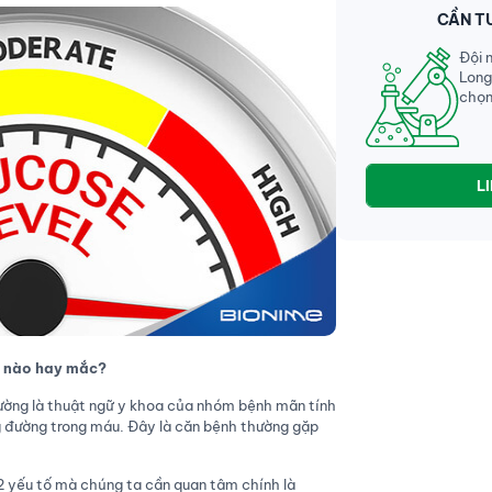
CẦN T
Đội 
Long
chọn
L
ổi nào hay mắc?
ường là thuật ngữ y khoa của nhóm bệnh mãn tính
g đường trong máu. Đây là căn bệnh thường gặp
 2 yếu tố mà chúng ta cần quan tâm chính là