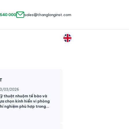
 540 000
sales@thanglonginst.com
ẬT
13/03/2026
Kỹ thuật nhuộm tế bào và
lựa chọn kính hiển vi phòng
thí nghiệm phù hợp trong
nghiên cứu