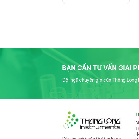
Ổn Định
BẠN CẦN TƯ VẤN GIẢI 
Đội ngũ chuyên gia của Thăng Long I
T
B
T
H
Đối tác giải pháp thiết bị khoa