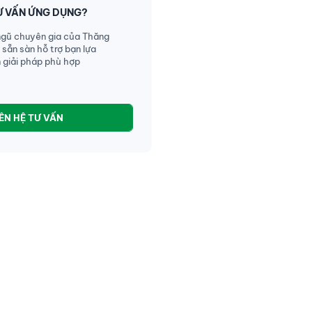
Ư VẤN ỨNG DỤNG?
ngũ chuyên gia của Thăng
 sẵn sàn hỗ trợ bạn lựa
 giải pháp phù hợp
IÊN HỆ TƯ VẤN