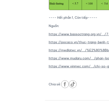
---- Hết phần 1, Còn tiếp-----
Nguồn:
https://www.baosoctrang.org.vn/.../
https://pocaco.vn/thuc-trang-benh-t
https://medlatec.vn/.../%E2%80%8Bbe
https://www.mudaru.com/.../phan-loa
https://www.vinmec.com/.../chi-so-g
Chia sẻ: