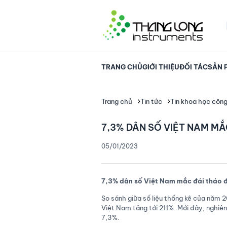
TRANG CHỦ
GIỚI THIỆU
ĐỐI TÁC
SẢN 
Trang chủ
Tin tức
Tin khoa học côn
7,3% DÂN SỐ VIỆT NAM M
05/01/2023
7,3% dân số Việt Nam mắc đái tháo 
So sánh giữa số liệu thống kê của năm 
Việt Nam tăng tới 211%. Mới đây, nghiên
7,3%.