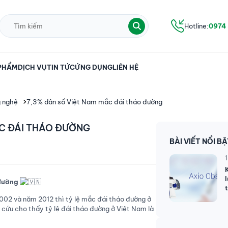
Hotline:
0974
PHẨM
DỊCH VỤ
TIN TỨC
ỨNG DỤNG
LIÊN HỆ
g nghệ
7,3% dân số Việt Nam mắc đái tháo đường
ẮC ĐÁI THÁO ĐƯỜNG
BÀI VIẾT NỔI B
đường
2002 và năm 2012 thì tỷ lệ mắc đái tháo đường ở
 cứu cho thấy tỷ lệ đái tháo đường ở Việt Nam là