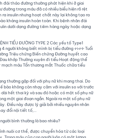
h đái tháo đường thường phát hiện khi ở giai
 đường trong máu đã có nhiều biểu hiện rõ rệt
h ra insulin nhưng hoạt chất này lại không tạo ra
o kháng insulin hoàn toàn. Khi bệnh nhân đái
sulin dưới dạng đường tiêm hàng ngày hoặc dạng
rạng thường gặp đối với phụ nữ khi mang thai. Do
tế bào không còn nhạy cảm với insulin so với trước
o dài hết thai kỳ và sau đó hoặc có một số phụ nữ
rong một giai đoạn ngắn. Ngoài ra một số phụ nữ
y. Điều này được lý giải bởi nhiều nguyên nhân
ay đổi nội tiết tố,…
 người bình thường là bao nhiêu?
ính nuôi cơ thể, được chuyển hóa từ các loại
. Trong máu của con người luôn có một lượng