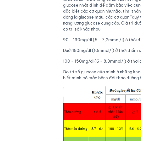
glucose nhất định để đảm bảo việc cun
đặc biệt các cơ quan như não, tim, thậ
động là glucose máu, các cơ quan “quý 
năng lượng glucose cung cấp. Giá trị đ
có trị số khác nhau:
90 - 130mg/dl (5 - 7,2mmol/l) ở thời đ
Dưới 180mg/dl (10mmol/l) ở thời điểm sa
100 - 150mg/dl (6 - 8,3mmol/l) ở thời đ
Đo trị số glucose của mình ở những khoả
biết mình có mắc bệnh đái tháo đường