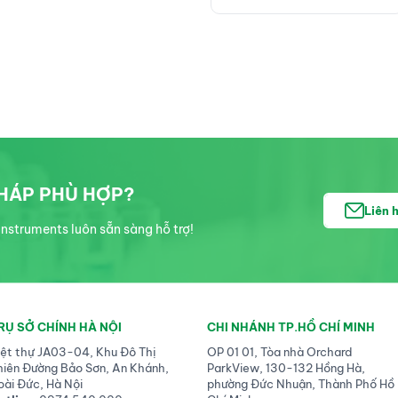
PHÁP PHÙ HỢP?
Liên 
nstruments luôn sẵn sàng hỗ trợ!
RỤ SỞ CHÍNH HÀ NỘI
CHI NHÁNH TP.HỒ CHÍ MINH
iệt thự JA03-04, Khu Đô Thị
OP 01 01, Tòa nhà Orchard
hiên Đường Bảo Sơn, An Khánh,
ParkView, 130-132 Hồng Hà,
oài Đức, Hà Nội
phường Đức Nhuận, Thành Phố Hồ