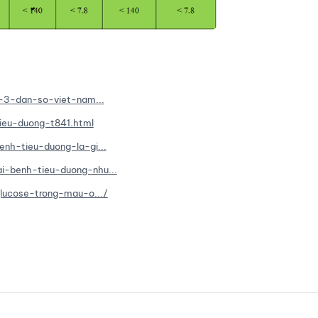
7-3-dan-so-viet-nam...
ieu-duong-t841.html
nh-tieu-duong-la-gi...
i-benh-tieu-duong-nhu...
lucose-trong-mau-o.../