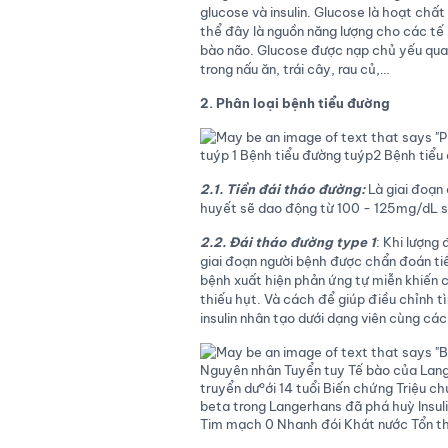
glucose và insulin. Glucose là hoạt chất
thể đây là nguồn năng lượng cho các tế 
bào não. Glucose được nạp chủ yếu qua 
trong nấu ăn, trái cây, rau củ,…
2. Phân loại bệnh tiểu đường
2.1. Tiền đái tháo đường:
Là giai đoạn
huyết sẽ dao động từ 100 - 125mg/dL s
2.2. Đái tháo đường type 1
: Khi lượng
giai đoạn người bệnh được chẩn đoán tiể
bệnh xuất hiện phản ứng tự miễn khiến c
thiếu hụt. Và cách để giúp điều chỉnh t
insulin nhân tạo dưới dạng viên cùng các