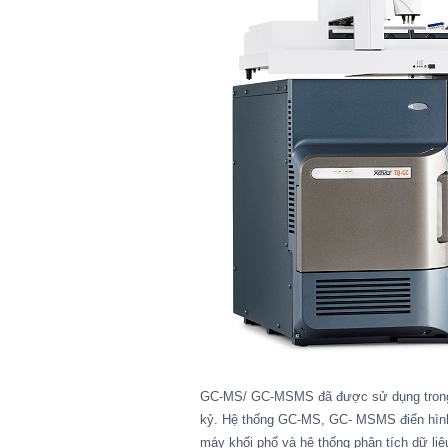
GC-MS/ GC-MSMS đã được sử dụng trong c
kỷ. Hệ thống GC-MS, GC- MSMS điển hình 
máy khối phổ và hệ thống phân tích dữ liệu