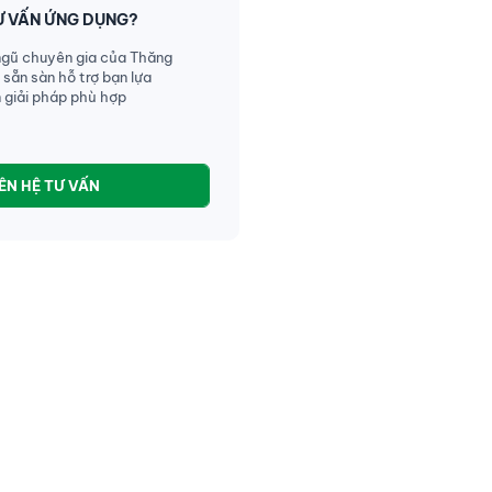
Ư VẤN ỨNG DỤNG?
ngũ chuyên gia của Thăng
 sẵn sàn hỗ trợ bạn lựa
 giải pháp phù hợp
IÊN HỆ TƯ VẤN