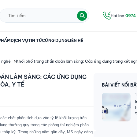
Hotline:
0974
PHẨM
DỊCH VỤ
TIN TỨC
ỨNG DỤNG
LIÊN HỆ
g nghệ
Khối phổ trong chẩn đoán lâm sàng: Các ứng dụng trong xét ngh
OÁN LÂM SÀNG: CÁC ỨNG DỤNG
ÓA, Y TẾ
BÀI VIẾT NỔI B
 các chất phân tích dựa vào tỷ lệ khối lượng trên
 dụng thường quy trong các phòng thí nghiệm phân
ều thập kỷ. Trong những năm gần đây, MS ngày càng