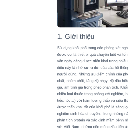
1. Giới thiệu
Sử dụng khối phổ trong các phòng xét ngh
được coi là thiết bị quá chuyên biệt và 
vẫn ngày càng được triển khai trong nhi
điều này là nhờ sự ra đời của các hệ thốn
người dùng. Những ưu điểm chính của phé
chất, nhóm chất, tăng độ nhạy, độ đặc hiệ
giả, âm tính giả trong phép phân tích. Kh
nhiều loại thuốc trong phòng xét nghiệm,
tiểu, tóc…) với hàm lượng thấp và siêu th
được triển khai tốt của khối phổ là sàng 
nghiệm sinh hóa di truyền. Trong những n
phân tích protein và xác định mầm bệnh nh
với Việt Nam, những nền móng đầu tiên ứ