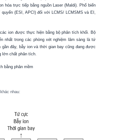
on hóa trực tiếp bằng nguồn Laser (Maldi). Phổ biến
khí quyển (ESI, APCI) đối với LCMS/ LCMSMS và EI,
 các ion được thực hiện bằng bộ phân tích khối. Bộ
ến nhất trong các phòng xét nghiệm lâm sàng là tứ
 gần đây, bẫy ion và thời gian bay cũng đang được
 lớn chất phân tích.
tích bằng phân mềm
 khác nhau: