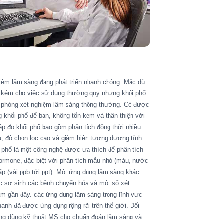
iệm lâm sàng đang phát triển nhanh chóng. Mặc dù
tốn kém cho việc sử dụng thường quy nhưng khối phổ
ều phòng xét nghiệm lâm sàng thông thường. Có được
g khối phổ để bàn, không tốn kém và thân thiện với
p đo khối phổ bao gồm phân tích đồng thời nhiều
u, độ chọn lọc cao và giảm hiện tượng dương tính
ối phổ là một công nghệ được ưa thích để phân tích
 hormone, đặc biệt với phân tích mẫu nhỏ (máu, nước
ấp (vài ppb tới ppt). Một ứng dụng lâm sàng khác
lọc sơ sinh các bệnh chuyển hóa và một số xét
ăm gần đây, các ứng dụng lâm sàng trong lĩnh vực
anh đã được ứng dụng rộng rãi trên thế giới. Đối
ng dũng kỹ thuật MS cho chuẩn đoán lâm sàng và