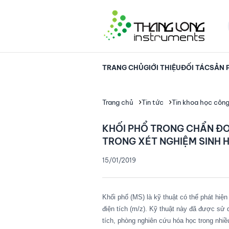
TRANG CHỦ
GIỚI THIỆU
ĐỐI TÁC
SẢN 
Trang chủ
Tin tức
Tin khoa học côn
KHỐI PHỔ TRONG CHẨN Đ
TRONG XÉT NGHIỆM SINH H
15/01/2019
Khối phổ (MS) là kỹ thuật có thể phát hiện
điện tích (m/z). Kỹ thuật này đã được sử
tích, phòng nghiên cứu hóa học trong nhi