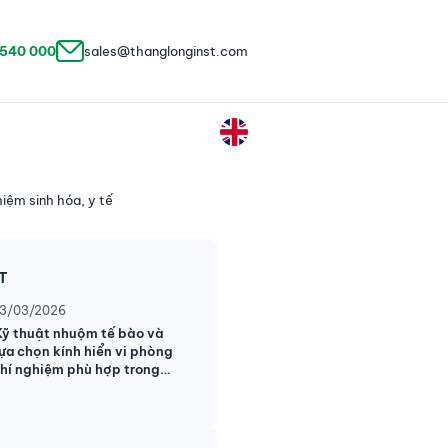
 540 000
sales@thanglonginst.com
iệm sinh hóa, y tế
ẬT
13/03/2026
Kỹ thuật nhuộm tế bào và
lựa chọn kính hiển vi phòng
thí nghiệm phù hợp trong
nghiên cứu