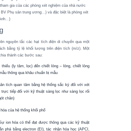
ự tham gia của các phòng xét nghiệm của nhà nước
BV Phụ sản trung ương…) và đặc biệt là phòng xét
 Anh…)
g
rên nguyên tắc các hạt tích điện di chuyển qua một
ch bằng tỷ lệ khối lượng trên điện tích (m/z). Một
 chia thành các bước sau:
thiểu (ly tâm, lọc) đến chiết lỏng – lỏng, chiết lỏng
u mẫu thông qua khâu chuẩn bị mẫu
ân tích quan tâm bằng hệ thống sắc ký đối với xét
rực tiếp đối với kỹ thuật sàng lọc như sàng lọc rối
ót chân)
hóa của hệ thống khối phổ
 Sự ion hóa có thể đạt được thông qua các kỹ thuật
ắn phá bằng electron (EI), tác nhận hóa học (APCI,