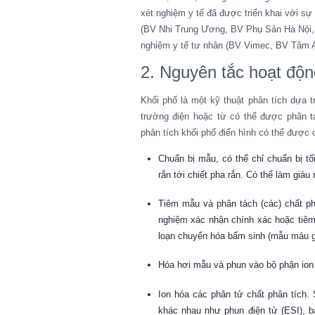
xét nghiệm y tế đã được triển khai với s
(BV Nhi Trung Ương, BV Phụ Sản Hà Nội, 
nghiệm y tế tư nhân (BV Vimec, BV Tâm
2. Nguyên tắc hoạt độn
Khối phổ là một kỹ thuật phân tích dựa t
trường điện hoặc từ có thể được phân tá
phân tích khối phổ điển hình có thể được
Chuẩn bị mẫu, có thể chỉ chuẩn bị tối 
rắn tới chiết pha rắn. Có thể làm già
Tiêm mẫu và phân tách (các) chất ph
nghiệm xác nhận chính xác hoặc tiêm t
loạn chuyển hóa bẩm sinh (mẫu máu g
Hóa hơi mẫu và phun vào bộ phận ion 
Ion hóa các phân tử chất phân tích.
khác nhau như phun điện tử (ESI), b