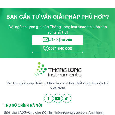
BẠN CẦN TƯ VẤN GIẢI PHÁP PHÙ HỢP?
Đội ngũ chuyên gia của Thăng Long Instruments luôn sẵn
sàng hỗ trợ!
Liên hệ tư vấn
0974 540 000
Đối tác giải pháp thiết bị khoa học và Hóa chất đáng tin cậy tại
Việt Nam
TRỤ SỞ CHÍNH HÀ NỘI
Biệt thự JA03-04, Khu Đô Thị Thiên Đường Bảo Sơn, An Khánh,