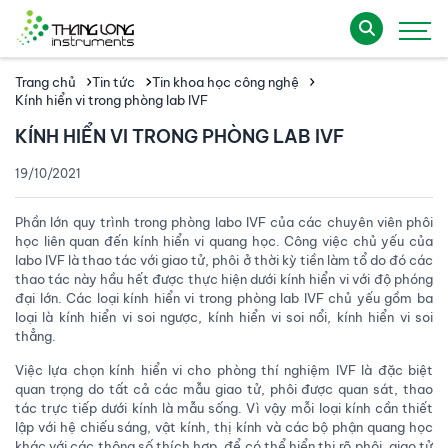
Trang chủ
Tin tức
Tin khoa học công nghệ
Kính hiển vi trong phòng lab IVF
KÍNH HIỂN VI TRONG PHÒNG LAB IVF
19/10/2021
Phần lớn quy trình trong phòng labo IVF của các chuyên viên phôi
học liên quan đến kính hiển vi quang học. Công việc chủ yếu của
labo IVF là thao tác với giao tử, phôi ở thời kỳ tiền làm tổ do đó các
thao tác này hầu hết được thực hiện dưới kính hiển vi với độ phóng
đại lớn. Các loại kính hiển vi trong phòng lab IVF chủ yếu gồm ba
loại là kính hiển vi soi ngược, kính hiển vi soi nổi, kính hiển vi soi
thẳng.
Việc lựa chọn kính hiển vi cho phòng thí nghiệm IVF là đặc biệt
quan trọng do tất cả các mẫu giao tử, phôi được quan sát, thao
tác trực tiếp dưới kính là mẫu sống. Vì vậy mỗi loại kính cần thiết
lập với hệ chiếu sáng, vật kính, thị kính và các bộ phận quang học
khác với các thông số thích hợp, để có thể hiển thị rõ phôi, giao tử