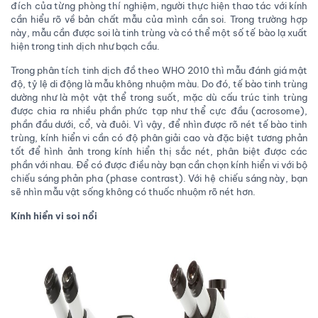
đích của từng phòng thí nghiệm, người thực hiện thao tác với kính
cần hiểu rõ về bản chất mẫu của mình cần soi. Trong trường hợp
này, mẫu cần được soi là tinh trùng và có thể một số tế bào lạ xuất
hiện trong tinh dịch như bạch cầu.
Trong phân tích tinh dịch đồ theo WHO 2010 thì mẫu đánh giá mật
độ, tỷ lệ di động là mẫu không nhuộm màu. Do đó, tế bào tinh trùng
dường như là một vật thể trong suốt, mặc dù cấu trúc tinh trùng
được chia ra nhiều phần phức tạp như thể cực đầu (acrosome),
phần đầu dưới, cổ, và đuôi. Vì vậy, để nhìn được rõ nét tế bào tinh
trùng, kính hiển vi cần có độ phân giải cao và đặc biệt tương phản
tốt để hình ảnh trong kính hiển thị sắc nét, phân biệt được các
phần với nhau. Để có được điều này bạn cần chọn kính hiển vi với bộ
chiếu sáng phản pha (phase contrast). Với hệ chiếu sáng này, bạn
sẽ nhìn mẫu vật sống không có thuốc nhuộm rõ nét hơn.
Kính hiển vi soi nổi