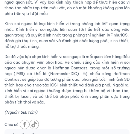
người quan sát. Vì vậy loại kính này thích hợp để thực hiện các vi
thao tác phức tạp trên mẫu vật, do có một khoảng không gian lớn
phía trên vị trí đặt mẫu.
Kính soi ngược là loại kính hiển vi trong phòng lab IVF quan trọng
nhất. Kính hiển vi soi ngược liên quan tới hầu hết các công việc
quan trọng và quyết định nhất trong phòng thí nghiệm IVF như ICSI,
đánh giá thụ tinh, quan sát và đánh giá chất lượng phôi, sinh thiết,
hỗ trợ thoát màng…
Do đó việc lựa chọn kính hiển vi soi ngược là mối quan tâm hàng đầu
của các chuyên viên phôi học. Hệ chiếu sáng của kính hiển vi soi
ngược nên được chọn là Hoffman Contrast, trong một số trường
hợp (IMSI) có thể là (Normaski-DIC). Hệ chiếu sáng Hoffman
Contrast sẽ giúp tạo độ tương phản cao, phân giải tốt, hình ảnh 3D
thích hợp cho thao tác ICSI, sinh thiết và đánh giá phôi. Ngoài ra,
kính hiển vi soi ngược thường được trang bị thêm bộ vi thao tác,
thiết bị laser, và có thể bộ phận phát ánh sáng phân cực trong
phân tích thoi vô sắc.
(Nguồn: Sưu tầm)
Chia sẻ: