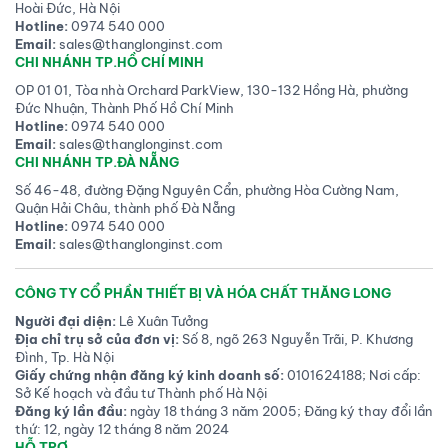
Hoài Đức, Hà Nội
Hotline:
0974 540 000
Email:
sales@thanglonginst.com
CHI NHÁNH TP.HỒ CHÍ MINH
OP 01 01, Tòa nhà Orchard ParkView, 130-132 Hồng Hà, phường
Đức Nhuận, Thành Phố Hồ Chí Minh
Hotline:
0974 540 000
Email:
sales@thanglonginst.com
CHI NHÁNH TP.ĐÀ NẴNG
Số 46-48, đường Đặng Nguyên Cẩn, phường Hòa Cường Nam,
Quận Hải Châu, thành phố Đà Nẵng
Hotline:
0974 540 000
Email:
sales@thanglonginst.com
CÔNG TY CỔ PHẦN THIẾT BỊ VÀ HÓA CHẤT THĂNG LONG
Người đại diện:
Lê Xuân Tưởng
Địa chỉ trụ sở của đơn vị:
Số 8, ngõ 263 Nguyễn Trãi, P. Khương
Đình, Tp. Hà Nội
Giấy chứng nhận đăng ký kinh doanh số:
0101624188; Nơi cấp:
Sở Kế hoạch và đầu tư Thành phố Hà Nội
Đăng ký lần đầu:
ngày 18 tháng 3 năm 2005; Đăng ký thay đổi lần
thứ: 12, ngày 12 tháng 8 năm 2024
HỖ TRỢ