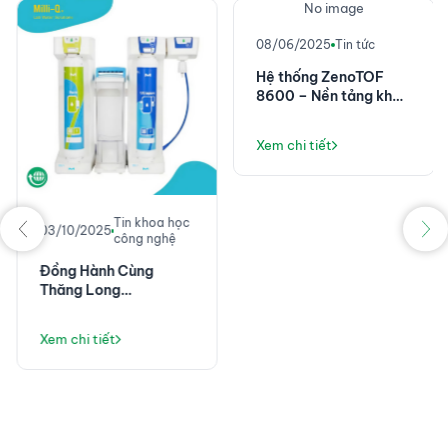
No image
08/06/2025
Tin tức
Hệ thống ZenoTOF
8600 – Nền tảng khối
phổ chính xác cao với
độ nhạy đột phá
Xem chi tiết
Tin khoa học
03/10/2025
công nghệ
Đồng Hành Cùng
Thăng Long
Instruments: Không
Chỉ Là Máy Lọc Nước,
Xem chi tiết
Mà Là Giải Pháp Vận
Hành Phòng Thí
Nghiệm Ổn Định