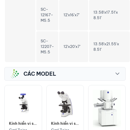
SC-
13.58'x17.51'x
12167-
12'x16'x7'
8.51'
M5.5
SC-
13.58'x21.55'x
12207-
12'x20'x7'
8.51'
M5.5
CÁC MODEL
Kính hiển vi soi
Kính hiển vi soi
thẳng -
thẳng -