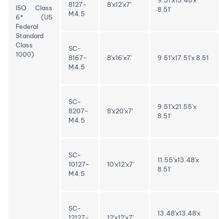
8127-
8'x12'x7'
ISO Class
8.51'
M4.5
6* (US
Federal
Standard
Class
SC-
1000)
8167-
8'x16'x7'
9.51'x17.51'x 8.51
M4.5
SC-
9.51'x21.55'x
8207-
8'x20'x7'
8.51'
M4.5
SC-
11.55'x13.48'x
10127-
10'x12'x7'
8.51'
M4.5
SC-
13.48'x13.48'x
12127-
12'x12'x7'