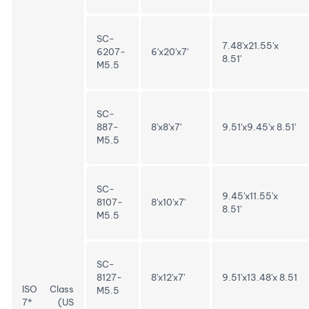
SC-
7.48'x21.55'x
6207-
6'x20'x7'
8.51'
M5.5
SC-
887-
8'x8'x7'
9.51'x9.45'x 8.51'
M5.5
SC-
9.45'x11.55'x
8107-
8'x10'x7'
8.51'
M5.5
SC-
8127-
8'x12'x7'
9.51'x13.48'x 8.51
ISO Class
M5.5
7* (US