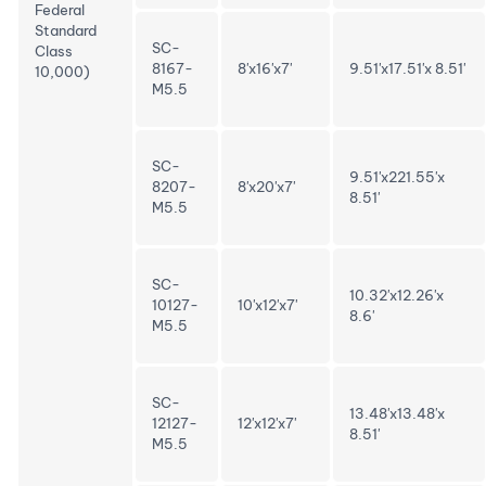
Federal
Standard
SC-
Class
8167-
8'x16'x7'
9.51'x17.51'x 8.51'
10,000)
M5.5
SC-
9.51'x221.55'x
8207-
8'x20'x7'
8.51'
M5.5
SC-
10.32'x12.26'x
10127-
10'x12'x7'
8.6'
M5.5
SC-
13.48'x13.48'x
12127-
12'x12'x7'
8.51'
M5.5