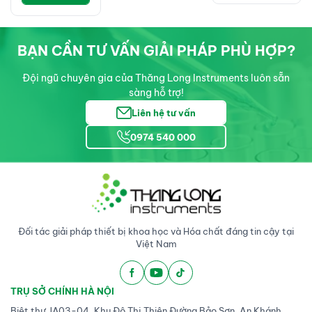
BẠN CẦN TƯ VẤN GIẢI PHÁP PHÙ HỢP?
Đội ngũ chuyên gia của Thăng Long Instruments luôn sẵn
sàng hỗ trợ!
Liên hệ tư vấn
0974 540 000
Đối tác giải pháp thiết bị khoa học và Hóa chất đáng tin cậy tại
Việt Nam
TRỤ SỞ CHÍNH HÀ NỘI
Biệt thự JA03-04, Khu Đô Thị Thiên Đường Bảo Sơn, An Khánh,