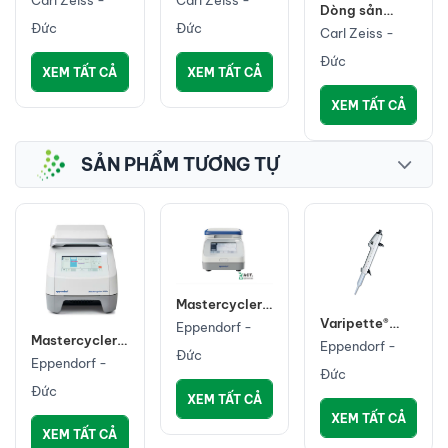
Carl Zeiss -
Carl Zeiss -
Dòng sản
Primostar 3
Primostar 1
phẩm Kính
Đức
Đức
Carl Zeiss -
hiển vi FE-
Đức
SEM
XEM TẤT CẢ
XEM TẤT CẢ
XEM TẤT CẢ
SẢN PHẨM TƯƠNG TỰ
Mastercycler®
X40
Varipette®
Eppendorf -
Mastercycler®
4720
Eppendorf -
Đức
X50
Eppendorf -
Đức
Đức
XEM TẤT CẢ
XEM TẤT CẢ
XEM TẤT CẢ