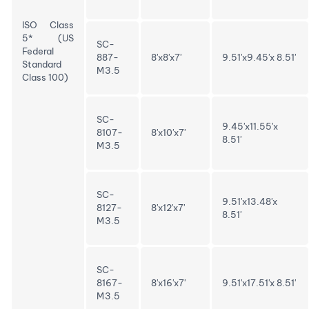
ISO Class
5* (US
SC-
Federal
887-
8'x8'x7'
9.51'x9.45'x 8.51'
Standard
M3.5
Class 100)
SC-
9.45'x11.55'x
8107-
8'x10'x7'
8.51'
M3.5
SC-
9.51'x13.48'x
8127-
8'x12'x7'
8.51'
M3.5
SC-
8167-
8'x16'x7'
9.51'x17.51'x 8.51'
M3.5