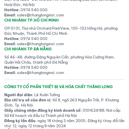
Hoài Đức, Hà Nội
Hotline:
0974 540 000
Email:
sales@thanglonginst.com
CHI NHÁNH TP.HỒ CHÍ MINH
OP 01 01, Tòa nhà Orchard ParkView, 130-132 Hồng Hà, phường
Đức Nhuận, Thành Phố Hồ Chí Minh
Hotline:
0974 540 000
Email:
sales@thanglonginst.com
CHI NHÁNH TP.ĐÀ NẴNG
Số 46-48, đường Đặng Nguyên Cẩn, phường Hòa Cường Nam,
Quận Hải Châu, thành phố Đà Nẵng
Hotline:
0974 540 000
Email:
sales@thanglonginst.com
CÔNG TY CỔ PHẦN THIẾT BỊ VÀ HÓA CHẤT THĂNG LONG
Người đại diện:
Lê Xuân Tưởng
Địa chỉ trụ sở của đơn vị:
Số 8, ngõ 263 Nguyễn Trãi, P. Khương
Đình, Tp. Hà Nội
Giấy chứng nhận đăng ký kinh doanh số:
0101624188; Nơi cấp:
Sở Kế hoạch và đầu tư Thành phố Hà Nội
Đăng ký lần đầu:
ngày 18 tháng 3 năm 2005; Đăng ký thay đổi lần
thứ: 12, ngày 12 tháng 8 năm 2024