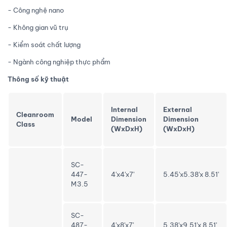
- Công nghệ nano
- Không gian vũ trụ
- Kiểm soát chất lượng
- Ngành công nghiệp thực phẩm
Thông số kỹ thuật
Internal
External
Cleanroom
Model
Dimension
Dimension
Class
(WxDxH)
(WxDxH)
SC-
447-
4'x4'x7'
5.45'x5.38'x 8.51'
M3.5
SC-
487-
4'x8'x7'
5.38'x9.51'x 8.51'