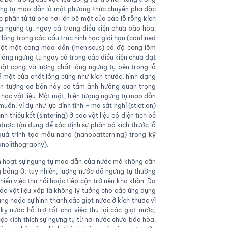
gưng tụ mao dẫn là một phương thức chuyển pha đặc
c phân tử từ pha hơi lên bề mặt của các lỗ rỗng kích
g ngưng tụ, ngay cả trong điều kiện chưa bão hòa.
 lỏng trong các cấu trúc hình học giới hạn (confined
 một mặt cong mao dẫn (meniscus) có độ cong lõm
 lỏng ngưng tụ ngay cả trong các điều kiện chưa đạt
mặt cong và lượng chất lỏng ngưng tụ bên trong lỗ
 mặt của chất lỏng cũng như kích thước, hình dạng
iện tượng cơ bản này có tầm ảnh hưởng quan trọng
oa học vật liệu. Một mặt, hiện tượng ngưng tụ mao dẫn
n, ví dụ như lực dính tĩnh – ma sát nghỉ (stiction)
nh thiêu kết (sintering) ở các vật liệu có diện tích bề
 được tận dụng để xác định sự phân bố kích thước lỗ
quá trình tạo mẫu nano (nanopatterning) trong kỹ
nolithography).
ch hoạt sự ngưng tụ mao dẫn của nước mà không cần
g bằng 0; tuy nhiên, lượng nước đã ngưng tụ thường
 khiến việc thu hồi hoặc tiếp cận trở nên khó khăn. Do
ác vật liệu xốp là không lý tưởng cho các ứng dụng
ng hoặc sự hình thành các giọt nước ở kích thước vĩ
kỵ nước hỗ trợ tốt cho việc thu lại các giọt nước,
ệc kích thích sự ngưng tụ từ hơi nước chưa bão hòa.