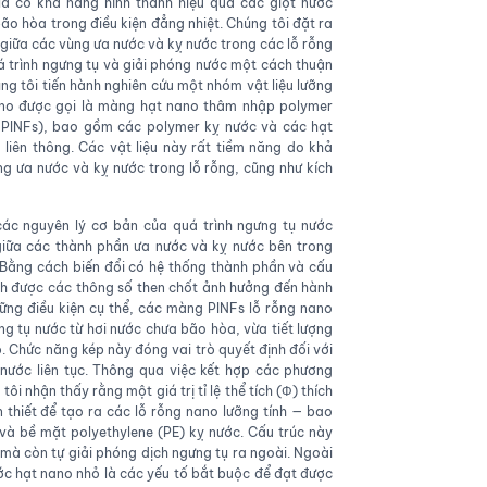
 là có khả năng hình thành hiệu quả các giọt nước
bão hòa trong điều kiện đẳng nhiệt. Chúng tôi đặt ra
u giữa các vùng ưa nước và kỵ nước trong các lỗ rỗng
uá trình ngưng tụ và giải phóng nước một cách thuận
ng tôi tiến hành nghiên cứu một nhóm vật liệu lưỡng
 nano được gọi là màng hạt nano thâm nhập polymer
 - PINFs), bao gồm các polymer kỵ nước và các hạt
 liên thông. Các vật liệu này rất tiềm năng do khả
ùng ưa nước và kỵ nước trong lỗ rỗng, cũng như kích
ác nguyên lý cơ bản của quá trình ngưng tụ nước
giữa các thành phần ưa nước và kỵ nước bên trong
 Bằng cách biến đổi có hệ thống thành phần và cấu
nh được các thông số then chốt ảnh hưởng đến hành
hững điều kiện cụ thể, các màng PINFs lỗ rỗng nano
ng tụ nước từ hơi nước chưa bão hòa, vừa tiết lượng
. Chức năng kép này đóng vai trò quyết định đối với
 nước liên tục. Thông qua việc kết hợp các phương
 nhận thấy rằng một giá trị tỉ lệ thể tích (Φ) thích
 thiết để tạo ra các lỗ rỗng nano lưỡng tính — bao
à bề mặt polyethylene (PE) kỵ nước. Cấu trúc này
mà còn tự giải phóng dịch ngưng tụ ra ngoài. Ngoài
ớc hạt nano nhỏ là các yếu tố bắt buộc để đạt được