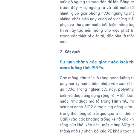
mức độ ngưng tụ mao dẫn đủ lớn. Bằng c
trước đây — sự ngưng tụ và tiết nước từ
nhiệt, giúp giải phóng nước ngưng tụ 
những phát hiện này cung cấp những hiểu b
phục vụ thu gom nước tiết kiệm năng lư
trình này tạo nền móng cho việc phát tri
trong các thiết bị điện tử, đặc biệt là t
cao.
2. Kết quả
Sự hình thành các giọt nước kích t
nano lưỡng tính PINFs.
Các màng cấu trúc lỗ rỗng nano lưỡng t
polymer kỵ nước thâm nhập vào các kẽ hở
ưa nước. Trong nghiên cứu này, polyethy
biến và được ứng dụng rộng rãi — lần lượ
Hình 1A,
nước. Như được mô tả trong
mộ
nén hạt nano SiO2 được nung nóng vượt 
trạng thái lỏng sẽ trải qua quá trình thâm
CaRI) vào các khoảng trống kẽ hở của khối
rỗng của khối xếp nén, một màng SiO
t
2
thành nhờ sự phân bố của PE khắp toàn b