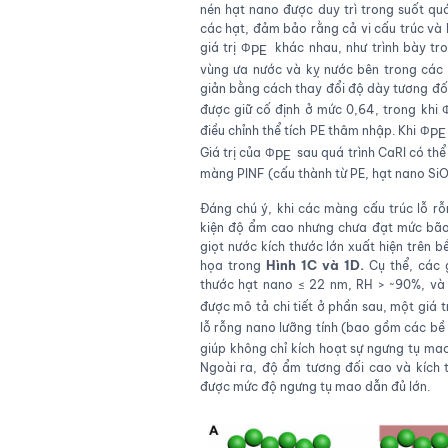
nén hạt nano được duy trì trong suốt q
các hạt, đảm bảo rằng cả vi cấu trúc và 
giá trị Φ
​ khác nhau, như trình bày t
PE
vùng ưa nước và kỵ nước bên trong các 
giản bằng cách thay đổi độ dày tương đố
được giữ cố định ở mức 0,64, trong khi 
điều chỉnh thể tích PE thâm nhập. Khi Φ
PE
Giá trị của Φ
​ sau quá trình CaRI có th
PE
màng PINF (cấu thành từ PE, hạt nano Si
Đáng chú ý, khi các màng cấu trúc lỗ rỗ
kiện độ ẩm cao nhưng chưa đạt mức bão 
giọt nước kích thước lớn xuất hiện trê
Hình 1C và 1D.
họa trong
Cụ thể, các g
thước hạt nano ≤ 22 nm, RH > ~90%, và
được mô tả chi tiết ở phần sau, một giá t
lỗ rỗng nano lưỡng tính (bao gồm các bề
giúp không chỉ kích hoạt sự ngưng tụ mao
Ngoài ra, độ ẩm tương đối cao và kích 
được mức độ ngưng tụ mao dẫn đủ lớn.