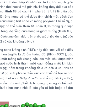
uá trình thâm nhập PE nhờ các tương tác mạnh giữa
hình thái học vĩ mô gần như không thay đổi qua các
Hình 1B
rong
và các hình phụ S6, S7. Tỷ lệ giữa các
lỗ rỗng nano có thể được tinh chỉnh một cách đơn
i của màng hạt nano và màng polymer. Chỉ số Φ
​
NP
Φ
​ có thể biến thiên từ 0 đến 0,36 thông qua việc
PE
Hình 1B
​ tăng, độ rỗng của màng sẽ giảm xuống (
).
ể được xác định dựa trên chiết suất hiệu dụng (n) của
O2 và các khoảng trống).
ng nano lưỡng tính PINFs này tiếp xúc với các điều
hòa [nghĩa là độ ẩm tương đối (RH) < 100%], các
n bề mặt màng mà không cần làm mát, như được minh
iọt nước hình thành một cách đẳng nhiệt khi kích
 Φ
​ nằm trong khoảng từ 0,05 đến 0,35. Như sẽ
PE
rị Φ
​ vừa phải là điều kiện cần thiết để tạo ra các
PE
 mặt hạt nano SiO
ưa nước và bề mặt PE kỵ nước),
2
 dẫn mà còn tự tiết dịch ngưng tụ ra ngoài bề mặt.
thước hạt nano nhỏ là các yếu tố bắt buộc để đạt