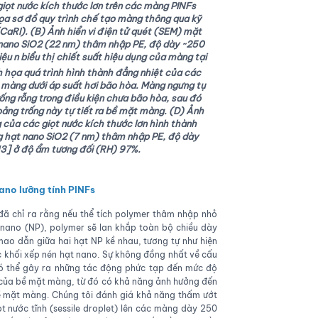
giọt nước kích thước lơn trên các màng PINFs
ọa sơ đồ quy trình chế tạo màng thông qua kỹ
aRI). (B) Ảnh hiển vi điện tử quét (SEM) mặt
nano SiO2 (22 nm) thâm nhập PE, độ dày ~250
hiệu n biểu thị chiết suất hiệu dụng của màng tại
 họa quá trình hình thành đẳng nhiệt của các
 màng dưới áp suất hơi bão hòa. Màng ngưng tụ
ng rỗng trong điều kiện chưa bão hòa, sau đó
ảng trống này tự tiết ra bề mặt màng. (D) Ảnh
g của các giọt nước kích thước lơn hình thành
 hạt nano SiO2 (7 nm) thâm nhập PE, độ dày
,13] ở độ ẩm tương đối (RH) 97%.
ano lưỡng tính PINFs
đã chỉ ra rằng nếu thể tích polymer thâm nhập nhỏ
t nano (NP), polymer sẽ lan khắp toàn bộ chiều dày
mao dẫn giữa hai hạt NP kề nhau, tương tự như hiện
 khối xếp nén hạt nano. Sự không đồng nhất về cấu
ó thể gây ra những tác động phức tạp đến mức độ
của bề mặt màng, từ đó có khả năng ảnh hưởng đến
bề mặt màng. Chúng tôi đánh giá khả năng thấm ướt
 nước tĩnh (sessile droplet) lên các màng dày 250