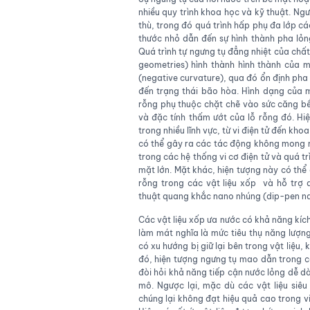
nhiều quy trình khoa học và kỹ thuật. N
thù, trong đó quá trình hấp phụ đa lớp cá
thước nhỏ dẫn đến sự hình thành pha lỏn
Quá trình tự ngưng tụ đẳng nhiệt của chất
geometries) hình thành hình thành của
(negative curvature), qua đó ổn định pha
đến trạng thái bão hòa. Hình dạng của 
rỗng phụ thuộc chặt chẽ vào sức căng bề
và đặc tính thấm ướt của lỗ rỗng đó. H
trong nhiều lĩnh vực, từ vi điện tử đến kh
có thể gây ra các tác động không mong muố
trong các hệ thống vi cơ điện tử và quá trì
mặt lớn. Mặt khác, hiện tượng này có thể
rỗng trong các vật liệu xốp và hỗ trợ 
thuật quang khắc nano nhúng (dip-pen na
Các vật liệu xốp ưa nước có khả năng kí
làm mát nghĩa là mức tiêu thụ năng lượn
có xu hướng bị giữ lại bên trong vật liệu,
đó, hiện tượng ngưng tụ mao dẫn trong c
đòi hỏi khả năng tiếp cận nước lỏng dễ dà
mô. Ngược lại, mặc dù các vật liệu siêu 
chúng lại không đạt hiệu quả cao trong vi