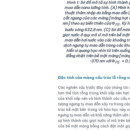
Hình 1
: Sơ đồ mô tả sự hình thành 
mao dẫn nano lưỡng tính. (A) Minh h
thuật thâm nhập do bằng mao dẫn (C
cắt ngang của các màng [màng hạt 
nm] theo sự biến thiên của Φ
. Ký 
PE
bước sóng 632,8 nm. (C) Sơ đồ minh
giọt nước ở quy mô vĩ mô trên bề mặt
mao dẫn hơi nước vào các khoảng trố
dịch ngưng tụ mao dẫn trong các kho
hiển vi quang học nhìn từ trên xuốn
đẳng nhiệt trên bề mặt màng [màng
~370 nm với Φ
​ = 0
PE
Đặc tính của màng cấu trúc lỗ rỗng n
Các nghiên cứu trước đây của chúng tôi 
hơn thể tích rỗng trong khối xếp nén hạ
của khối xếp nén và hình thành các cầu 
tượng ngưng tụ mao dẫn xảy ra trong các
trúc bề mặt bên trong và hóa học này c
ngưng tụ mao dẫn và khả năng thấm ướt 
sự hình thành các giọt nước vĩ mô trên 
của bề mặt màng bằng cách đặt một giọt