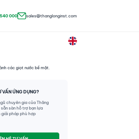
 540 000
sales@thanglonginst.com
hành các giọt nước bề mặt.
Ư VẤN ỨNG DỤNG?
ngũ chuyên gia của Thăng
 sẵn sàn hỗ trợ bạn lựa
 giải pháp phù hợp
IÊN HỆ TƯ VẤN