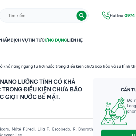
Hotline:
0974
PHẨM
DỊCH VỤ
TIN TỨC
ỨNG DỤNG
LIÊN HỆ
có khả năng ngưng tụ hơi nước trong điều kiện chưa bão hòa và sự hình t
 NANO LƯỠNG TÍNH CÓ KHẢ
 TRONG ĐIỀU KIỆN CHƯA BÃO
CẦN T
C GIỌT NƯỚC BỀ MẶT.
Đội 
Long
chọn
ars, Máté Füredi, Lilia F. Escobedo, R. Bharath
 Daeyeon Lee
L