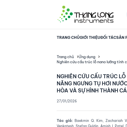
TRANG CHỦ
GIỚI THIỆU
ĐỐI TÁC
SẢN 
Trang chủ
Ứng dụng
Nghiên cứu cấu trúc lỗ nano lưỡng tính 
NGHIÊN CỨU CẤU TRÚC LỖ
NĂNG NGƯNG TỤ HƠI NƯỚC
HÒA VÀ SỰ HÌNH THÀNH CÁ
27/01/2026
Tác giả:
Baekmin Q. Kim, Zachariah Vic
Venkatesh, Stefan Guldin, Amish J. Patel,