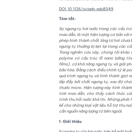
DOI: 10.1126/sciadv.adu8349
Tóm tắt:
Sự ngưng tụ hơi nước trong các cấu trú
mao dẫn, là một hiện tượng cơ bản với 
phép hình thành chất lỏng từ hơi chưa
ngưng tụ thường bị kẹt lại trong các c
Trong nghiên cứu này, chúng tôi khảo
polyme có cấu trúc lỗ nano lưỡng tín
films)
, có khả năng ngưng tụ và giải ph
bão hòa. Bằng cách điều chỉnh tỷ lệ po
quá trình ngưng tụ và hình thành giọt 
lấp đầy bởi chất ngưng tụ, sau đó chún
thước micro
. Hiện
tượng này
hình
thành
tính mao dẫn, cho thấy cách thức các
trình thu hồi nước khả thi. Những phát
kế cho những loại vật liệu hỗ trợ thu
nướ
cần nguồn năng lượng từ bên ngoài.
1. Giới thiệu
Sự ngưng tụ của hơi nước trên bề mặt hoặc