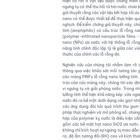
Hiện có rất ít vật liệu được chứng minh
ngưng tụ có thể thu hồi từ hơi nước chưa 
giả thuyết rằng các vật liệu kết hợp tối ư
nano có thể được thiết kế để thực hiện q
nghịch. Để kiểm chứng giả thuyết này, chú
tính (amphiphilic) có cấu trúc lỗ rỗng
(polymer-infiltrated nanoparticle films
nano (NPs) ưa nước với hệ thống lỗ rỗng
năng tinh chỉnh độc lập tỷ lệ giữa các v
thước của chính các lỗ rỗng đó.
Nghiên cứu của chúng tôi nhằm làm rõ c
thông qua việc khảo sát mối tương tác 
các màng PINFs lỗ rỗng nano lưỡng tính.
trúc của các màng này, chúng tôi xác đị
vi ngưng tụ và giải phóng nước. Trong n
lưỡng tính thể hiện khả năng kép: vừa ngư
nước đó ra bề mặt dưới dạng các giọt nhỏ
các ứng dụng đòi hỏi quá trình thu gom
pháp thực nghiệm và mô phỏng số, chúng tôi
hợp của polymer kỵ nước là điều kiện cần
gồm các bề mặt hạt nano SiO2 ưa nước v
không chỉ kích hoạt sự ngưng tụ mao dẫn 
ra, độ ẩm tương đối (RH) cao và kích thư