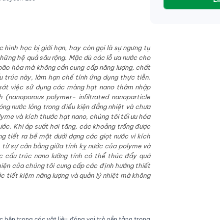
c hình học
bị
giới hạn, hay còn gọi là sự ngưng tụ
những hệ quả sâu rộng. Mặc dù các lỗ ưa nước cho
 bão hòa mà không cần cung cấp năng lượng, chất
ấu trúc này, làm hạn chế tính ứng dụng thực tiễn.
 sát việc sử dụng các
màng hạt nano thâm nhập
h
(nanoporous polymer- infiltrated nanoparticle
óng nước lỏng trong điều kiện đẳng nhiệt và chưa
lyme và kích thước hạt nano, chúng tôi tối ưu hóa
nước. Khi áp suất hơi tăng, các khoảng trống được
g tiết ra bề mặt dưới dạng các giọt nước vi
kích
t
ừ
sự cân bằng giữa tính kỵ nước của polyme và
 cấu trúc nano lưỡng tính có thể thúc đẩy quá
 hiện của chúng tôi cung cấp các định hướng thiết
c tiết kiệm năng lượng và quản lý nhiệt mà không
 bên trong các vật liệu đóng vai trò nền tảng trong