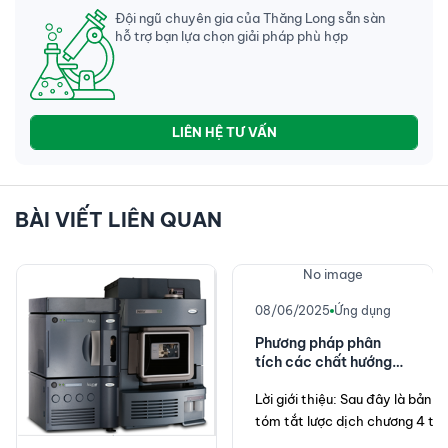
Đội ngũ chuyên gia của Thăng Long sẵn sàn
hỗ trợ bạn lựa chọn giải pháp phù hợp
LIÊN HỆ TƯ VẤN
BÀI VIẾT LIÊN QUAN
No image
08/06/2025
Ứng dụng
Phương pháp phân
tích các chất hướng
thần mới trong dược
học và độc học -
Lời giới thiệu
: Sau đây là bản 
Chương 4
ừ 
tóm tắt lược dịch chương 4 từ 
cuốn sách: 
“
Methods for 