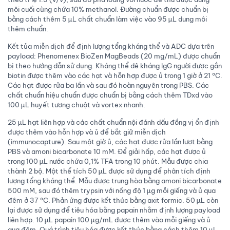
môi cuối cùng chứa 10% methanol. Đường chuẩn được chuẩn bị
bằng cách thêm 5 µL chất chuẩn làm việc vào 95 µL dung môi
thêm chuẩn.
Kết tủa miễn dịch để định lượng tổng kháng thể và ADC dựa trên
payload: Phenomenex BioZen MagBeads (20 mg/mL) được chuẩn
bị theo hướng dẫn sử dụng. Kháng thể dê kháng IgG người được gắn
biotin được thêm vào các hạt và hỗn hợp được ủ trong 1 giờ ở 21 °C.
Các hạt được rửa ba lần và sau đó hoàn nguyên trong PBS. Các
chất chuẩn hiệu chuẩn được chuẩn bị bằng cách thêm TDxd vào
100 µL huyết tương chuột và vortex nhanh.
25 µL hạt liên hợp và các chất chuẩn nội đánh dấu đồng vị ổn định
được thêm vào hỗn hợp và ủ để bắt giữ miễn dịch
(immunocapture). Sau một giờ ủ, các hạt được rửa lần lượt bằng
PBS và amoni bicarbonate 10 mM. Để giải hấp, các hạt được ủ
trong 100 µL nước chứa 0,1% TFA trong 10 phút. Mẫu được chia
thành 2 bộ. Một thể tích 50 µL được sử dụng để phân tích định
lượng tổng kháng thể. Mẫu được trung hòa bằng amoni bicarbonate
500 mM, sau đó thêm trypsin với nồng độ 1 µg mỗi giếng và ủ qua
đêm ở 37 °C. Phản ứng được kết thúc bằng axit formic. 50 µL còn
lại được sử dụng để tiêu hóa bằng papain nhằm định lượng payload
liên hợp. 10 µL papain 100 µg/mL được thêm vào mỗi giếng và ủ
qua đêm. Quá trình tiêu hóa được kết thúc bằng cách thêm 10 µL