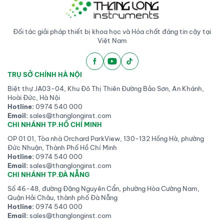
0762-3492
. Chương 4 cuốn 
sách này cung cấp một cái 
g 
nhìn tổng quan về các phương 
Đối tác giải pháp thiết bị khoa học và Hóa chất đáng tin cậy tại
pháp phân tích hiện tại cũng 
Việt Nam
như quan điểm của tác giả 
 
liên quan tới việc phát hiện và 
định lượng các chất opioid 
TRỤ SỞ CHÍNH HÀ NỘI
tổng hợp mới (NSO) trong 
Biệt thự JA03-04, Khu Đô Thị Thiên Đường Bảo Sơn, An Khánh,
các mẫu sinh học như máu, 
Hoài Đức, Hà Nội
huyết tương, huyết thanh và 
Hotline:
0974 540 000
Email:
sales@thanglonginst.com
nước tiểu. 
CHI NHÁNH TP.HỒ CHÍ MINH
OP 01 01, Tòa nhà Orchard ParkView, 130-132 Hồng Hà, phường
Đức Nhuận, Thành Phố Hồ Chí Minh
Hotline:
0974 540 000
Email:
sales@thanglonginst.com
CHI NHÁNH TP.ĐÀ NẴNG
Số 46-48, đường Đặng Nguyên Cẩn, phường Hòa Cường Nam,
Quận Hải Châu, thành phố Đà Nẵng
Hotline:
0974 540 000
Email:
sales@thanglonginst.com