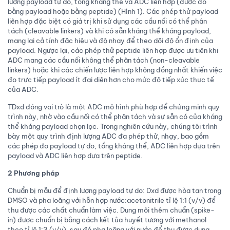
lượng payload tự do, tổng kháng thể và ADC liên hợp (được đo
bằng payload hoặc bằng peptide) (Hình 1). Các phép thử payload
liên hợp đặc biệt có giá trị khi sử dụng các cầu nối có thể phân
tách (cleavable linkers) và khi có sẵn kháng thể kháng payload,
mang lại cả tính đặc hiệu và độ nhạy để theo dõi độ ổn định của
payload. Ngược lại, các phép thử peptide liên hợp được ưu tiên khi
ADC mang các cầu nối không thể phân tách (non-cleavable
linkers) hoặc khi các chiến lược liên hợp không đồng nhất khiến việc
đo trực tiếp payload ít đại diện hơn cho mức độ tiếp xúc thực tế
của ADC.
TDxd đóng vai trò là một ADC mô hình phù hợp để chứng minh quy
trình này, nhờ vào cầu nối có thể phân tách và sự sẵn có của kháng
thể kháng payload chọn lọc. Trong nghiên cứu này, chúng tôi trình
bày một quy trình định lượng ADC đa phép thử, nhạy, bao gồm
các phép đo payload tự do, tổng kháng thể, ADC liên hợp dựa trên
payload và ADC liên hợp dựa trên peptide.
2 Phương pháp
Chuẩn bị mẫu để định lượng payload tự do: Dxd được hòa tan trong
DMSO và pha loãng với hỗn hợp nước:acetonitrile tỉ lệ 1:1 (v/v) để
thu được các chất chuẩn làm việc. Dung môi thêm chuẩn (spike-
in) được chuẩn bị bằng cách kết tủa huyết tương với methanol
theo tỉ lệ 1:3 (v/v), sau đó pha loãng với nước để thu được dung