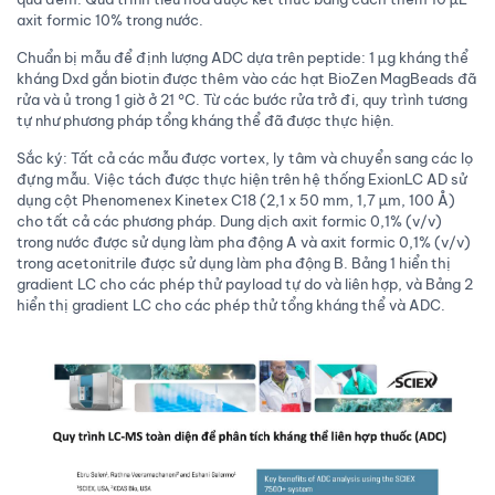
axit formic 10% trong nước.
Chuẩn bị mẫu để định lượng ADC dựa trên peptide: 1 µg kháng thể
kháng Dxd gắn biotin được thêm vào các hạt BioZen MagBeads đã
rửa và ủ trong 1 giờ ở 21 °C. Từ các bước rửa trở đi, quy trình tương
tự như phương pháp tổng kháng thể đã được thực hiện.
Sắc ký: Tất cả các mẫu được vortex, ly tâm và chuyển sang các lọ
đựng mẫu. Việc tách được thực hiện trên hệ thống ExionLC AD sử
dụng cột Phenomenex Kinetex C18 (2,1 x 50 mm, 1,7 µm, 100 Å)
cho tất cả các phương pháp. Dung dịch axit formic 0,1% (v/v)
trong nước được sử dụng làm pha động A và axit formic 0,1% (v/v)
trong acetonitrile được sử dụng làm pha động B. Bảng 1 hiển thị
gradient LC cho các phép thử payload tự do và liên hợp, và Bảng 2
hiển thị gradient LC cho các phép thử tổng kháng thể và ADC.