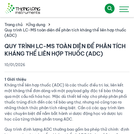
Trang chủ
Ứng dụng
Quy trình LC-MS toàn diện để phân tích kháng thể liên hợp thuốc
(ADC)
QUY TRÌNH LC-MS TOÀN DIỆN ĐỂ PHÂN TÍCH
KHÁNG THỂ LIÊN HỢP THUỐC (ADC)
10/01/2026
1 Giới thiệu
Kháng thể liên hợp thuốc (ADC) là các thuốc điều trị lai, liên kết
một kháng thể đơn dòng với một payload gây độc tế bào thông
qua một cầu nối hóa học. Mặc dù thiết kế này cho phép phân phối
thuốc trúng đích đến các tế bào ung thư, nhưng nó cũng tạo ra
những thách thức phân tích riêng biệt. Cần có các quy trình làm
việc chuyên biệt để nắm bắt hành vi dược động học và dược lực
học của từng thành phần trong ADC.
Quy trình định lượng ADC thường bao gồm ba phép thử chính: định