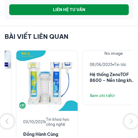
LIÊN HỆ TƯ VẤN
BÀI VIẾT LIÊN QUAN
No image
08/06/2025
Tin tức
Hệ thống ZenoTOF
8600 – Nền tảng khối
phổ chính xác cao với
độ nhạy đột phá
Xem chi tiết
Tin khoa học
03/10/2025
công nghệ
Đồng Hành Cùng