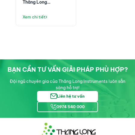
Thăng Long
Instruments: Không
Chỉ Là Máy Lọc Nước,
Xem chi tiết
Mà Là Giải Pháp Vận
Hành Phòng Thí
Nghiệm Ổn Định
BẠN CẦN TƯ VẤN GIẢI PHÁP PHÙ HỢP?
Đội ngũ chuyên gia của Thăng Long Instruments luôn sẵn
sàng hỗ trợ!
Liên hệ tư vấn
0974 540 000