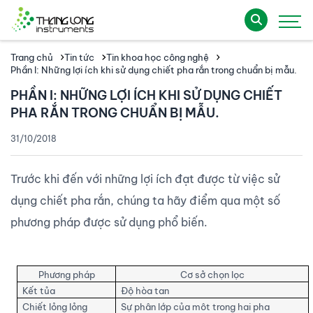
Trang chủ
Tin tức
Tin khoa học công nghệ
Phần I: Những lợi ích khi sử dụng chiết pha rắn trong chuẩn bị mẫu.
PHẦN I: NHỮNG LỢI ÍCH KHI SỬ DỤNG CHIẾT
PHA RẮN TRONG CHUẨN BỊ MẪU.
31/10/2018
Trước khi đến với những lợi ích đạt được từ việc sử
dụng chiết pha rắn, chúng ta hãy điểm qua một số
phương pháp được sử dụng phổ biến.
Phương pháp
Cơ sở chọn lọc
Kết tủa
Độ hòa tan
Chiết lỏng lỏng
Sự phân lớp của môt trong hai pha