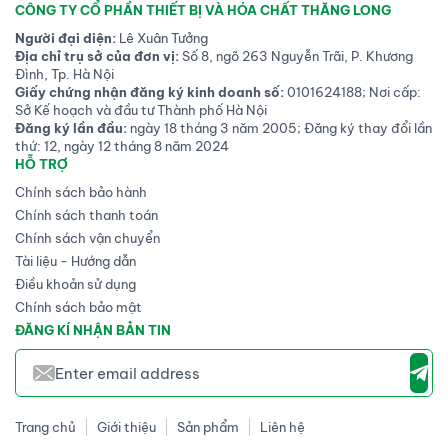
CÔNG TY CỔ PHẦN THIẾT BỊ VÀ HÓA CHẤT THĂNG LONG
Người đại diện:
Lê Xuân Tưởng
Địa chỉ trụ sở của đơn vị:
Số 8, ngõ 263 Nguyễn Trãi, P. Khương
Đình, Tp. Hà Nội
Giấy chứng nhận đăng ký kinh doanh số:
0101624188; Nơi cấp:
Sở Kế hoạch và đầu tư Thành phố Hà Nội
Đăng ký lần đầu:
ngày 18 tháng 3 năm 2005; Đăng ký thay đổi lần
thứ: 12, ngày 12 tháng 8 năm 2024
HỖ TRỢ
Chính sách bảo hành
Chính sách thanh toán
Chính sách vận chuyển
Tài liệu - Hướng dẫn
Điều khoản sử dụng
Chính sách bảo mật
ĐĂNG KÍ NHẬN BẢN TIN
Trang chủ
Giới thiệu
Sản phẩm
Liên hệ