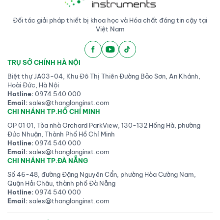
Đối tác giải pháp thiết bị khoa học và Hóa chất đáng tin cậy tại
Việt Nam
TRỤ SỞ CHÍNH HÀ NỘI
Biệt thự JA03-04, Khu Đô Thị Thiên Đường Bảo Sơn, An Khánh,
Hoài Đức, Hà Nội
Hotline:
0974 540 000
Email:
sales@thanglonginst.com
CHI NHÁNH TP.HỒ CHÍ MINH
OP 01 01, Tòa nhà Orchard ParkView, 130-132 Hồng Hà, phường
Đức Nhuận, Thành Phố Hồ Chí Minh
Hotline:
0974 540 000
Email:
sales@thanglonginst.com
CHI NHÁNH TP.ĐÀ NẴNG
Số 46-48, đường Đặng Nguyên Cẩn, phường Hòa Cường Nam,
Quận Hải Châu, thành phố Đà Nẵng
Hotline:
0974 540 000
Email:
sales@thanglonginst.com