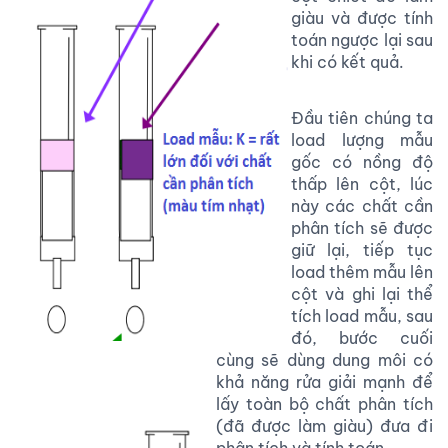
giàu và được tính
toán ngược lại sau
khi có kết quả.
Đầu tiên chúng ta
load lượng mẫu
gốc có nồng độ
thấp lên cột, lúc
này các chất cần
phân tích sẽ được
giữ lại, tiếp tục
load thêm mẫu lên
cột và ghi lại thể
tích load mẫu, sau
đó, bước cuối
cùng sẽ dùng dung môi có
khả năng rửa giải mạnh để
lấy toàn bộ chất phân tích
(đã được làm giàu) đưa đi
phân tích và tính toán.