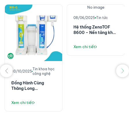
No image
08/06/2025
Tin tức
Hệ thống ZenoTOF
8600 – Nền tảng khối
phổ chính xác cao với
độ nhạy đột phá
Xem chi tiết
Tin khoa học
03/10/2025
công nghệ
Đồng Hành Cùng
Thăng Long
Instruments: Không
Chỉ Là Máy Lọc Nước,
Xem chi tiết
Mà Là Giải Pháp Vận
Hành Phòng Thí
Nghiệm Ổn Định