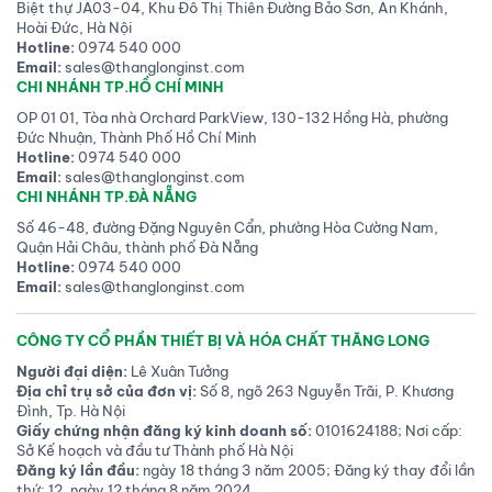
Biệt thự JA03-04, Khu Đô Thị Thiên Đường Bảo Sơn, An Khánh,
Hoài Đức, Hà Nội
Hotline:
0974 540 000
Email:
sales@thanglonginst.com
CHI NHÁNH TP.HỒ CHÍ MINH
OP 01 01, Tòa nhà Orchard ParkView, 130-132 Hồng Hà, phường
Đức Nhuận, Thành Phố Hồ Chí Minh
Hotline:
0974 540 000
Email:
sales@thanglonginst.com
CHI NHÁNH TP.ĐÀ NẴNG
Số 46-48, đường Đặng Nguyên Cẩn, phường Hòa Cường Nam,
Quận Hải Châu, thành phố Đà Nẵng
Hotline:
0974 540 000
Email:
sales@thanglonginst.com
CÔNG TY CỔ PHẦN THIẾT BỊ VÀ HÓA CHẤT THĂNG LONG
Người đại diện:
Lê Xuân Tưởng
Địa chỉ trụ sở của đơn vị:
Số 8, ngõ 263 Nguyễn Trãi, P. Khương
Đình, Tp. Hà Nội
Giấy chứng nhận đăng ký kinh doanh số:
0101624188; Nơi cấp:
Sở Kế hoạch và đầu tư Thành phố Hà Nội
Đăng ký lần đầu:
ngày 18 tháng 3 năm 2005; Đăng ký thay đổi lần
thứ: 12, ngày 12 tháng 8 năm 2024