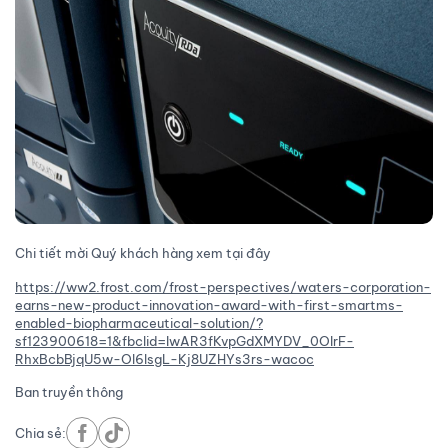
Chi tiết mời Quý khách hàng xem tại đây
https://ww2.frost.com/frost-perspectives/waters-corporation-
earns-new-product-innovation-award-with-first-smartms-
enabled-biopharmaceutical-solution/?
sf123900618=1&fbclid=IwAR3fKvpGdXMYDV_0OIrF-
RhxBcbBjqU5w-Ol6lsgL-Kj8UZHYs3rs-wacoc
Ban truyền thông
Chia sẻ: