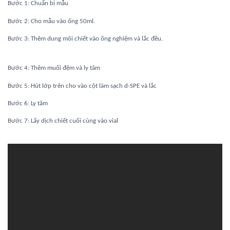
Bước 1: Chuẩn bị mẫu
Bước 2: Cho mẫu vào ống 50ml.
(các bước phân
Bước 3: Thêm dung môi chiết vào ống nghiệm và lắc đều.
tích dư lượng
QuEChERS)
Bước 4: Thêm muối đệm và ly tâm
Bước 5: Hút lớp trên cho vào cột làm sạch d-SPE và lắc
Bước 6: Ly tâm
chuẩn bị cho phân tích dư lượng
Bước 7: Lấy dịch chiết cuối cùng vào vial
thuốc bảo vệ thực vật