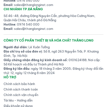
Hotline:
0974 540 000
Email:
sales@thanglonginst.com
CHI NHÁNH TP.ĐÀ NẴNG
Số 46-48, đường Đặng Nguyên Cẩn, phường Hòa Cường Nam,
Quận Hải Châu, thành phố Đà Nẵng
Hotline:
0974 540 000
Email:
sales@thanglonginst.com
CÔNG TY CỔ PHẦN THIẾT BỊ VÀ HÓA CHẤT THĂNG LONG
Người đại diện:
Lê Xuân Tưởng
Địa chỉ trụ sở của đơn vị:
Số 8, ngõ 263 Nguyễn Trãi, P. Khương
Đình, Tp. Hà Nội
Giấy chứng nhận đăng ký kinh doanh số:
0101624188; Nơi cấp:
Sở Kế hoạch và đầu tư Thành phố Hà Nội
Đăng ký lần đầu:
ngày 18 tháng 3 năm 2005; Đăng ký thay đổi lần
thứ: 12, ngày 12 tháng 8 năm 2024
HỖ TRỢ
Chính sách bảo hành
Chính sách thanh toán
Chính sách vận chuyển
Tài liệu - Hướng dẫn
Điều khoản sử dụng