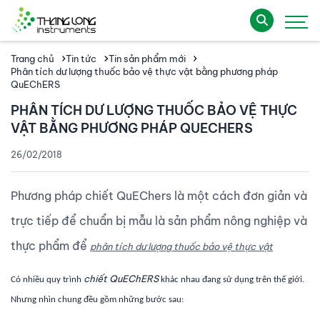
Trang chủ
Tin tức
Tin sản phẩm mới
Phân tích dư lượng thuốc bảo vệ thực vật bằng phương pháp
QuEChERS
PHÂN TÍCH DƯ LƯỢNG THUỐC BẢO VỆ THỰC
VẬT BẰNG PHƯƠNG PHÁP QUECHERS
26/02/2018
Phương pháp chiết QuEChers là một cách đơn giản và
trực tiếp để chuẩn bị mẫu là sản phẩm nông nghiệp và
thực phẩm để
phân tích dư lượng thuốc bảo vệ thực vật
chiết QuEChERS
Có nhiều quy trình
khác nhau đang sử dụng trên thế giới.
Nhưng nhìn chung đều gồm những bước sau: