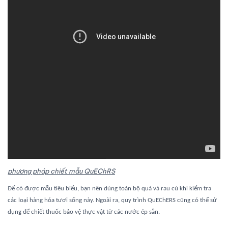
phương pháp chiết mẫu QuEChRS
Để có được mẫu tiêu biểu, bạn nên dùng toàn bộ quả và rau củ khi kiểm tra
các loại hàng hóa tươi sống này. Ngoài ra, quy trình QuEChERS cũng có thể sử
để phân tích dư
dụng để chiết thuốc bảo vệ thực vật từ các nước ép sẵn.
lượng thốc bảo vệ thực vật