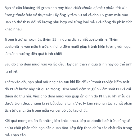
Bạn sẽ cần khoảng 15 gram cho
quy trình chiết chuẩn bị mẫu phân tích dư
lượng thuốc bảo vệ thực vật
. Lấy ống ly tâm 50 ml và cho 15 gram mẫu vào.
Bạn có thể thay đổi số lượng phù hợp với từng loại mẫu và nồng độ phân tích
dư lượng thuốc
khác nhau
Trong trường hợp này, thêm 15 ml dung dịch chiết acetonitrile. Thêm
acetonitrile vào mẫu trước khi cho đệm muối giúp tránh hiện tượng vón cục,
dư lượng thuốc bảo vệ thực vật
làm ảnh hưởng đến quá trình chiết
Sau đó cho đệm muối vào và lắc đều.Hãy cẩn thận vì quá trình này có thể sinh
ra nhiệt.
Thêm vào đó, bạn phải mở nhẹ nắp sau khi lắc để khí thoát ra.Việc kiểm soát
độ PH ở bước này rất quan trọng. Đệm muối đệm sẽ giúp kiểm soát PH và cải
thiện độ thu hồi. Việc cho đệm muối vào giúp ổn định độ PH. Sau khi mẫu đã
được trộn đều, chúng ta sẽ bắt đầu ly tâm. Việc ly tâm sẽ phân tách chất phân
tích từ dạng rắn trong mẫu và loại bỏ các tạp chất.
Kết quả mong muốn là những lớp khác nhau. Lớp acetonitrile ở trên cùng sẽ
chứa chất phân tích bạn cần quan tâm. Lớp tiếp theo chứa các chất rắn trong
phân tích dư lượng thuốc bảo vệ thực vật.
mẫu bạn cần