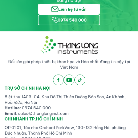
sàng hỗ trợ!
Liên hệ tư vấn
0974 540 000
Đối tác giải pháp thiết bị khoa học và Hóa chất đáng tin cậy tại
Việt Nam
TRỤ SỞ CHÍNH HÀ NỘI
Biệt thự JA03-04, Khu Đô Thị Thiên Đường Bảo Sơn, An Khánh,
Hoài Đức, Hà Nội
Hotline:
0974 540 000
Email:
sales@thanglonginst.com
CHI NHÁNH TP.HỒ CHÍ MINH
OP 01 01, Tòa nhà Orchard ParkView, 130-132 Hồng Hà, phường
Đức Nhuận, Thành Phố Hồ Chí Minh