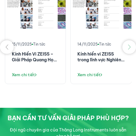
15/11/2025
Tin tức
14/11/2025
Tin tức
Kính Hiển Vi ZEISS –
Kính hiển vi ZEISS
Giải Pháp Quang Học
trong lĩnh vực Nghiên
Hàng Đầu cho Nghiên
cứu tế bào
Cứu Tế Bào
Xem chi tiết
Xem chi tiết
BẠN CẦN TƯ VẤN GIẢI PHÁP PHÙ HỢP?
Đội ngũ chuyên gia của Thăng Long Instruments luôn sẵn