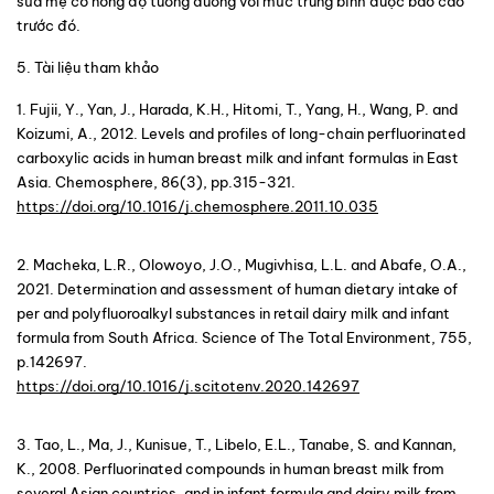
sữa mẹ có nồng độ tương đương với mức trung bình được báo cáo 
trước đó.
5. Tài liệu tham khảo
1. Fujii, Y., Yan, J., Harada, K.H., Hitomi, T., Yang, H., Wang, P. and 
Koizumi, A., 2012. Levels and profiles of long-chain perfluorinated 
carboxylic acids in human breast milk and infant formulas in East 
Asia. Chemosphere, 86(3), pp.315-321. 
https://doi.org/10.1016/j.chemosphere.2011.10.035
2. Macheka, L.R., Olowoyo, J.O., Mugivhisa, L.L. and Abafe, O.A., 
2021. Determination and assessment of human dietary intake of 
per and polyfluoroalkyl substances in retail dairy milk and infant 
formula from South Africa. Science of The Total Environment, 755, 
p.142697. 
https://doi.org/10.1016/j.scitotenv.2020.142697
3. Tao, L., Ma, J., Kunisue, T., Libelo, E.L., Tanabe, S. and Kannan, 
K., 2008. Perfluorinated compounds in human breast milk from 
several Asian countries, and in infant formula and dairy milk from 