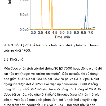
Hình 3
. Sắc ký đồ thể hiện các cholic acid được phân tách hoàn 
toàn ra khỏi PFOS.
2.3. Khối phổ
Mẫu được phân tích trên hệ thống SCIEX 7500 hoạt động ở chế độ 
ion hóa âm (negative ionization mode). Các áp suất khí sử dụng 
bao gồm: CUR 40 psi, GS1 35 psi, GS2 70 psi và CAD 12 psi. Nhiệt 
độ nguồn được đặt ở 325°C và điện áp phun ion là -1300 V.Tổng 
cộng 34 hợp chất PFAS được theo dõi bằng các thông số MRM đã 
được tối ưu hóa, yêu cầu tối thiểu 10 lần quét (scans) trên mỗi píc 
sắc kí. Với tất cả các chất phân tích, có ít nhất hai chuyển tiếp 
được giám sát, ngoại trừ PFBA và PFPeA – hai chất này là các 