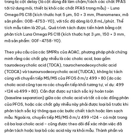
trang bị cột delay (là cột dùng đề làm chậm/tách các chất PFAS 
tới từ dung môi, thiết bị khỏi các chất PFAS trong mẫu) - Luna 
Omega PS C18 (kích thước hạt 5 μm, 50 × 3 mm, Phenomenex, mã 
sản phẩm: 00B-4753-Y0), với tốc độ dòng là 0,8 mL/phút. Thể 
tích mẫu tiêm là 20 µL. Quá trình tách được tiến hành bằng cột 
phân tích Luna Omega PS C18 (kích thước hạt 3 μm, 150 × 3 mm, 
mã sản phẩm: 00F-4758-Y0).
Theo yêu cầu của các SMPRs của AOAC, phương pháp phải chứng 
minh rằng các chất gây nhiễu là các cholic acid, bao gồm 
taurodeoxycholic acid (TDCA), taurochenodeoxycholic acid 
(TCDCA) và tauroursodeoxycholic acid (TUDCA), không bị tách 
cùng với chuyển tiếp MS/MS của PFOS ở m/z 499 > 80 (do các 
cholic acid cũng tạo ra các chuyển tiếp khối tương tự, ví dụ: 499 
>124 và 499 > 80). Cần đạt được sự tách sắc ký hoàn toàn 
(baseline separation) giữa các cholic acid và tất cả các đồng phân 
của PFOS, hoặc các chất gây nhiễu này phải được loại bỏ trước khi 
phân tách sắc ký thông qua các bước chiết tách hoặc làm sạch 
mẫu. Ngoài ra, chuyển tiếp MS/MS ở m/z 499 >124 – có mặt trong 
cả ba loại cholic acid – cũng được theo dõi để xác nhận việc đã 
phân tách hoặc loại bỏ các acid này ra khỏi mẫu. Thành phần và 