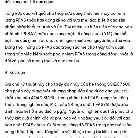
dài trong cơ thể con người  .
Tổng hợp các kết quả cho thấy sữa công thức hiện nay có hàm 
lượng PFAS thấp hơn đáng kể so với sữa mẹ, đặc biệt ở các sản 
phẩm nhập khẩu từ Anh và Úc. Tuy nhiên, sự hiện diện của các hợp 
chất như PFBA ở mức cao trong một số công thức từ Mỹ làm nổi 
bật nhu cầu giám sát chặt chẽ nguồn nước và nguyên liệu đầu vào. 
Đồng thời, nồng độ PFAS cao trong sữa mẹ cho thấy tầm quan 
trọng của việc kiểm soát phơi nhiễm PFAS trong cộng đồng, nhất là 
đối với phụ nữ mang thai và cho con bú. 
4. Kết luận
Ghi chú kỹ thuật này cho thấy độ nhạy của hệ thống 
SCIEX 7500
cho phép xây dựng một phương pháp đáp ứng được các yêu cầu 
khắt khe của 
AOAC SMPRs
 trong phân tích PFAS trong sữa công 
thức. Trong nghiên cứu, MDL của 34 hợp chất PFAS đã được xác 
định, hầu hết ở mức dưới 5 pg/g. Ngoài ra, nghiên cứu hồi phục cho 
thấy kết quả chính xác và phù hợp với khoảng yêu cầu đối với các 
hợp chất PFAS chính. Cuối cùng, nồng độ PFAS trong các mẫu sữa 
công thức thấp hơn đáng kể so với dữ liệu trong tài liệu, trong khi 