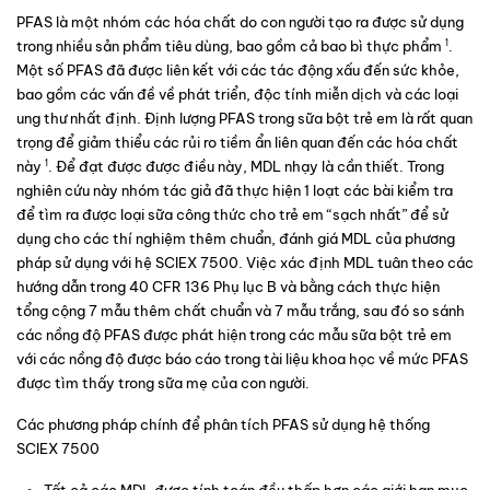
PFAS là một nhóm các hóa chất do con người tạo ra được sử dụng 
1
trong nhiều sản phẩm tiêu dùng, bao gồm cả bao bì thực phẩm 
. 
Một số PFAS đã được liên kết với các tác động xấu đến sức khỏe, 
bao gồm các vấn đề về phát triển, độc tính miễn dịch và các loại 
ung thư nhất định. Định lượng PFAS trong sữa bột trẻ em là rất quan 
trọng để giảm thiểu các rủi ro tiềm ẩn liên quan đến các hóa chất 
1
này 
. Để đạt được được điều này, MDL nhạy là cần thiết. Trong 
nghiên cứu này nhóm tác giả đã thực hiện 1 loạt các bài kiểm tra 
để tìm ra được loại sữa công thức cho trẻ em “sạch nhất” để sử 
dụng cho các thí nghiệm thêm chuẩn, đánh giá MDL của phương 
pháp sử dụng với hệ SCIEX 7500. Việc xác định MDL tuân theo các 
hướng dẫn trong 40 CFR 136 Phụ lục B và bằng cách thực hiện 
tổng cộng 7 mẫu thêm chất chuẩn và 7 mẫu trắng, sau đó so sánh 
các nồng độ PFAS được phát hiện trong các mẫu sữa bột trẻ em 
với các nồng độ được báo cáo trong tài liệu khoa học về mức PFAS 
được tìm thấy trong sữa mẹ của con người.
Các phương pháp chính để phân tích PFAS sử dụng hệ thống 
SCIEX 7500
Tất cả các MDL được tính toán đều thấp hơn các giới hạn mục 