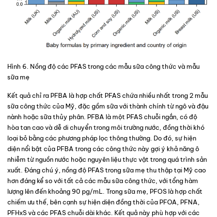
Hình 6
. Nồng độ các PFAS trong các mẫu sữa công thức và mẫu 
sữa mẹ
Kết quả chỉ ra PFBA là hợp chất PFAS chứa nhiều nhất trong 2 mẫu 
sữa công thức của Mỹ, đặc gồm sữa với thành chính từ ngô và đậu 
nành hoặc sữa thủy phân. PFBA là một PFAS chuỗi ngắn, có độ 
hòa tan cao và dễ di chuyển trong môi trường nước, đồng thời khó 
loại bỏ bằng các phương pháp lọc thông thường. Do đó, sự hiện 
diện nổi bật của PFBA trong các công thức này gợi ý khả năng ô 
nhiễm từ nguồn nước hoặc nguyên liệu thực vật trong quá trình sản 
xuất. Đáng chú ý, nồng độ PFAS trong sữa mẹ thu thập tại Mỹ cao 
hơn đáng kể so với tất cả các mẫu sữa công thức, với tổng hàm 
lượng lên đến khoảng 90 pg/mL. Trong sữa mẹ, PFOS là hợp chất 
chiếm ưu thế, bên cạnh sự hiện diện đồng thời của PFOA, PFNA, 
PFHxS và các PFAS chuỗi dài khác. Kết quả này phù hợp với các 