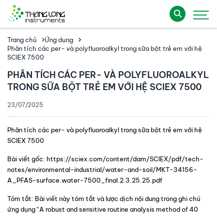
Trang chủ
Ứng dụng
Phân tích các per- và polyfluoroalkyl trong sữa bột trẻ em với hệ
SCIEX 7500
PHÂN TÍCH CÁC PER- VÀ POLYFLUOROALKYL
TRONG SỮA BỘT TRẺ EM VỚI HỆ SCIEX 7500
23/07/2025
Phân tích các per- và polyfluoroalkyl trong sữa bột trẻ em với hệ 
SCIEX 7500
Bài viết gốc
: https://sciex.com/content/dam/SCIEX/pdf/tech-
notes/environmental-industrial/water-and-soil/MKT-34156-
A_PFAS-surface.water-7500_final.2.3.25.25.pdf
Tóm tắt: 
Bài viết này tóm tắt và lược dịch nội dung trong ghi chú 
ứng dụng “A robust and sensitive routine analysis method of 40 