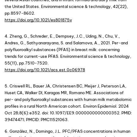
the United States. Environmental science & technology, 42(22), 
pp.8597-8602. 
https://doi.org/10.1021/es801875v
4. Zheng, G., Schreder, E., Dempsey, J.C., Uding, N., Chu, V., 
Andres, G., Sathyanarayana, S. and Salamova, A., 2021. Per-and 
polyfluoroalkyl substances (PFAS) in breast milk: concerning 
trends for current-use PFAS. Environmental science & technology, 
55(11), pp.7510-7520.
https://doi.org/10.1021/acs.est.0c06978
5. Criswell RL, Bauer JA, Christensen BC, Meijer J, Peterson LA, 
Huset CA, Walker DI, Karagas MR, Romano ME. Associations of 
per- and polyfluoroalkyl substances with human milk metabolomic 
profiles in a rural North American cohort. Environ Epidemiol. 2024 
Oct 28;8(6):e352. doi: 10.1097/EE9.0000000000000352. PMID: 
39474471; PMCID: PMC11521063.
6. González, N., Domingo, J.L. PFC/PFAS concentrations in human 