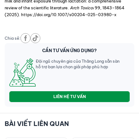
milk and infant exposure through lactation: a comprehensive 
review of the scientific literature. 
Arch Toxicol
99
, 1843–1864 
(2025). https://doi.org/10.1007/s00204-025-03980-x
Chia sẻ:
CẦN TƯ VẤN ỨNG DỤNG?
Đội ngũ chuyên gia của Thăng Long sẵn sàn
hỗ trợ bạn lựa chọn giải pháp phù hợp
LIÊN HỆ TƯ VẤN
BÀI VIẾT LIÊN QUAN