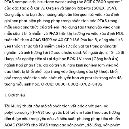
PFAS compounds in surface water using the SCIEX 7500 system” 
của các tác giả
 Karl A. Oetjen và Simon Roberts (
SCIEX, USA)
. 
Cung cấp cho bạn đọc hướng tiếp cận liên quan tới việc xác định 
giới hạn phát hiện phương pháp trong phân tích các PFAS trong 
mẫu sữa công thức của trẻ em. Nội dung tập trung vào việc chọn 
mẫu sữa ít bị ô nhiễm về PFAS trên thị trường và việc xác định MDL 
tuân thủ theo AOAC SMPR và 40 CFR 136 Phụ lục B, cũng như 1 số 
yêu thách thức tới từ nhiễm chéo từ các vật tư trong phòng thí 
nghiệm và ảnh hưởng tới từ các cholic acid. Về người dịch, TS. Lê Sĩ 
Hưng, tốt nghiệp tiến sĩ tại đại học BOKU Vienna (Cộng hoà Áo) 
ngành hoá phân tích, đã có trên 10 năm kinh nghiệm làm việc với 
các thiết bị khối phổ, tập trung vào ứng dụng các kỹ thuật khối 
phổ trong phân tích các chất chuyển hoá và protein trong các đối 
tượng mẫu sinh học, ORCID: 0000-0002-0762-3492
1. Giới thiệu
Tài liệu kỹ thuật này mô tả phân tích vết các chất per- và 
polyfluoroalkyl (PFAS) trong sữa bột trẻ em tuân theo các hướng 
dẫn được nêu trong yêu cầu về hiệu suất phương pháp tiêu chuẩn 
AOAC (SMPR) cho PFAS trong các sản phẩm, đồ uống, sản phẩm 