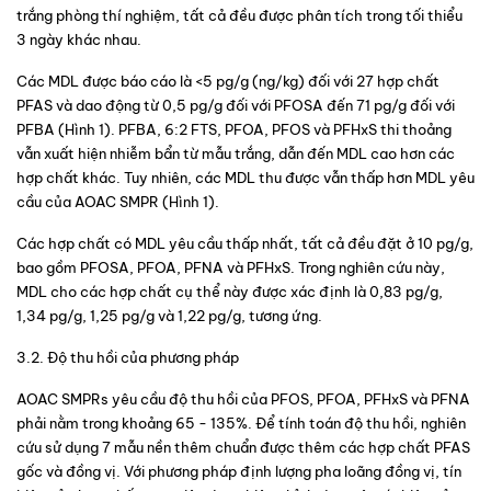
trắng phòng thí nghiệm, tất cả đều được phân tích trong tối thiểu 
3 ngày khác nhau.
Các MDL được báo cáo là <5 pg/g (ng/kg) đối với 27 hợp chất 
PFAS và dao động từ 0,5 pg/g đối với PFOSA đến 71 pg/g đối với 
PFBA (
Hình 1
). PFBA, 6:2 FTS, PFOA, PFOS và PFHxS thi thoảng 
vẫn xuất hiện nhiễm bẩn từ mẫu trắng, dẫn đến MDL cao hơn các 
hợp chất khác. Tuy nhiên, các MDL thu được vẫn thấp hơn MDL yêu 
cầu của AOAC SMPR (
Hình 1
).
Các hợp chất có MDL yêu cầu thấp nhất, tất cả đều đặt ở 10 pg/g, 
bao gồm PFOSA, PFOA, PFNA và PFHxS. Trong nghiên cứu này, 
MDL cho các hợp chất cụ thể này được xác định là 0,83 pg/g, 
1,34 pg/g, 1,25 pg/g và 1,22 pg/g, tương ứng.
3.2. Độ thu hồi của phương pháp
AOAC SMPRs yêu cầu độ thu hồi của PFOS, PFOA, PFHxS và PFNA 
phải nằm trong khoảng 65 - 135%. Để tính toán độ thu hồi, nghiên 
cứu sử dụng 7 mẫu nền thêm chuẩn được thêm các hợp chất PFAS 
gốc và đồng vị. Với phương pháp định lượng pha loãng đồng vị, tín 