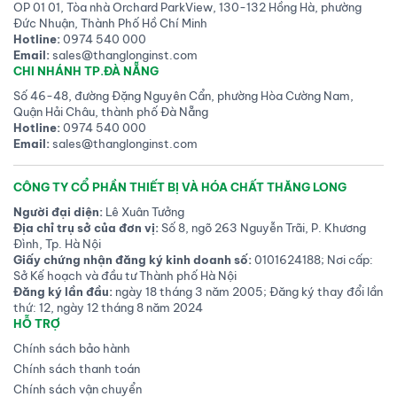
OP 01 01, Tòa nhà Orchard ParkView, 130-132 Hồng Hà, phường
Đức Nhuận, Thành Phố Hồ Chí Minh
Hotline:
0974 540 000
Email:
sales@thanglonginst.com
CHI NHÁNH TP.ĐÀ NẴNG
Số 46-48, đường Đặng Nguyên Cẩn, phường Hòa Cường Nam,
Quận Hải Châu, thành phố Đà Nẵng
Hotline:
0974 540 000
Email:
sales@thanglonginst.com
CÔNG TY CỔ PHẦN THIẾT BỊ VÀ HÓA CHẤT THĂNG LONG
Người đại diện:
Lê Xuân Tưởng
Địa chỉ trụ sở của đơn vị:
Số 8, ngõ 263 Nguyễn Trãi, P. Khương
Đình, Tp. Hà Nội
Giấy chứng nhận đăng ký kinh doanh số:
0101624188; Nơi cấp:
Sở Kế hoạch và đầu tư Thành phố Hà Nội
Đăng ký lần đầu:
ngày 18 tháng 3 năm 2005; Đăng ký thay đổi lần
thứ: 12, ngày 12 tháng 8 năm 2024
HỖ TRỢ
Chính sách bảo hành
Chính sách thanh toán
Chính sách vận chuyển