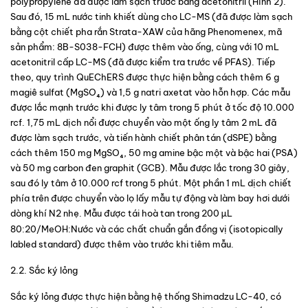
polypropylene đã được làm sạch trước bằng acetonitril (
Hình 2
). 
Sau đó, 15 mL nước tinh khiết dùng cho LC-MS (đã được làm sạch 
bằng cột chiết pha rắn Strata-XAW của hãng Phenomenex, mã 
sản phẩm: 8B-S038-FCH) được thêm vào ống, cùng với 10 mL 
acetonitril cấp LC-MS (đã được kiểm tra trước về PFAS). Tiếp 
theo, quy trình QuEChERS được thực hiện bằng cách thêm 6 g 
magiê sulfat (MgSO₄) và 1,5 g natri axetat vào hỗn hợp. Các mẫu 
được lắc mạnh trước khi được ly tâm trong 5 phút ở tốc độ 10.000 
rcf. 1,75 mL dịch nổi được chuyển vào một ống ly tâm 2 mL đã 
được làm sạch trước, và tiến hành chiết phân tán (dSPE) bằng 
cách thêm 150 mg MgSO₄, 50 mg amine bậc một và bậc hai (PSA) 
và 50 mg carbon đen graphit (GCB). Mẫu được lắc trong 30 giây, 
sau đó ly tâm ở 10.000 rcf trong 5 phút. Một phần 1 mL dịch chiết 
phía trên được chuyển vào lọ lấy mẫu tự động và làm bay hơi dưới 
dòng khí N2 nhẹ. Mẫu được tái hoà tan trong 200 µL 
80:20/MeOH:Nước và các chất chuẩn gắn đồng vị (isotopically 
labled standard) được thêm vào trước khi tiêm mẫu.
2.2. Sắc ký lỏng
Sắc ký lỏng được thực hiện bằng hệ thống Shimadzu LC-40, có 