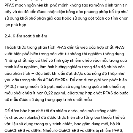
PFAS mạch ngắn nên khi phá mảnh không tạo ra mảnh định tính tin 
cậy và do đó cần được nhận diện bằng các phương pháp bổ trợ như 
sử dụng khối phổ phân giải cao hoặc sử dụng cột tách có tính chọn 
lọc phù hợp.
2.4. Kiểm soát ô nhiễm
Thách thức trong phân tích PFAS đến từ việc các hợp chất PFAS 
xuất hiện phổ biến trong các vật tư phòng thí nghiệm thông dụng. 
Những chất này có thể vô tình gây nhiễm chéo vào mẫu trong quá 
trình kiểm nghiệm, làm ảnh hưởng nghiêm trọng đến độ chính xác 
của phân tích — đặc biệt khi cần đạt được các nồng độ thấp như 
yêu cầu trong chuẩn AOAC SMPRs. Để đạt được giới hạn phát hiện 
(MDL) mong muốn là 5 ppt, nước sử dụng trong quá trình chuẩn bị 
mẫu phải chứa ít hơn 0,22 pg/mL của từng hợp chất PFAS do bước 
cô mẫu được sử dụng trong quy trình chiết mẫu.
Để đảm bảo hạn chế tối đa nhiễm chéo, các mẫu trắng chiết 
(extraction blanks) đã được thực hiện cho từng loại thuốc thử và 
vật liệu sử dụng trong quy trình chiết, bao gồm dung môi, bộ kit 
QuEChERS và dSPE. Nhiều lô QuEChERS và dSPE bị nhiễm PFAS, 