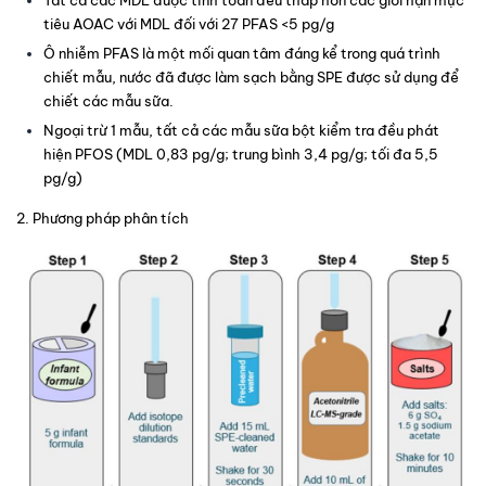
tiêu AOAC với MDL đối với 27 PFAS <5 pg/g
Ô nhiễm PFAS là một mối quan tâm đáng kể trong quá trình 
chiết mẫu, nước đã được làm sạch bằng SPE được sử dụng để 
chiết các mẫu sữa.
Ngoại trừ 1 mẫu, tất cả các mẫu sữa bột kiểm tra đều phát 
hiện PFOS (MDL 0,83 pg/g; trung bình 3,4 pg/g; tối đa 5,5 
pg/g)
2. Phương pháp phân tích