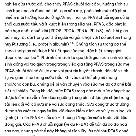
nghiên cứu trước đó, cho thấy PFAS chuỗi dài có xu hướng tích tụ 
sinh học cao và được bài tiết qua sữa mẹ, phản ánh mức độ phơi 
nhiễm môi trường lâu dài ở người mẹ. Trái lại, PFAS chuỗi ngắn dễ bị 
thải qua nước tiểu và ít xuất hiện trong sữa mẹ. PFAS, đặc biệt là 
các hợp chất chuỗi dài (PFOS, PFOA, PFNA, PFHxS), có thời gian 
bán hủy rất dài trong cơ thể người và gắn chặt với 1 số protein trong 
5,6
huyết tương (i.e., 
protein albumin
) 
. Chúng tích tụ trong cơ thể 
theo thời gian và được bài tiết qua sữa mẹ, đặc biệt trong giai 
6
đoạn cho con bú 
. Phơi nhiễm tích tụ qua thời gian tiên sinh và hậu 
sinh đóng vai trò quan trọng trong việc gia tăng PFAS trong sữa mẹ. 
PFAS chuỗi dài có ái lực cao với protein huyết thanh, dẫn đến tích 
tụ và giảm thải trong nước tiểu. Khi vào cơ thể phụ nữ mang 
thai/cho con bú, chúng dễ bị vận chuyển vào sữa mẹ do cơ chế bài 
tiết tự nhiên. Trong khi đó, mức PFAS trong các mẫu sữa công thức 
được kiểm tra vẫn nằm dưới ngưỡng trung bình được ghi nhận trong 
tài liệu đối với cả sữa mẹ và sữa công thức. Sữa công thức thường 
được sản xuất từ nguyên liệu đã được kiểm định và xử lý qua lọc, xử 
lý nhiệt… nên PFAS – nếu có – thường từ nguồn nước hoặc vật liệu 
đóng gói. Các PFAS chuỗi ngắn (ví dụ PFBA) dễ tồn dư do độ hòa 
tan cao, nhưng cá thể này không bị tích lũy lâu dài như PFAS chuỗi 