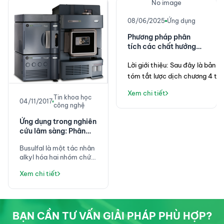
No image
08/06/2025
Ứng dụng
Phương pháp phân
tích các chất hướng
thần mới trong dược
học và độc học -
Lời giới thiệu
: Sau đây là bản 
Chương 4
ừ 
tóm tắt lược dịch chương 4 từ 
cuốn sách: 
“
Methods for 
Xem chi tiết
Tin khoa học
Novel Psychoactive 
04/11/2017
công nghệ
s 
Substance Analysis, Methods 
in Pharmacology and 
Ứng dụng trong nghiên
cứu lâm sàng: Phân
Toxicology
, của các biên 
tích Busulfan trong
tập Marta Concheiro và Karl 
Busulfal là một tác nhân
huyết tương
B. Scheidweiler; DOI: 
alkyl hóa hai nhóm chức
8-
https://doi.org/10.1007/978-
có tính khả dụng sinh
Xem chi tiết
học khác nhau nhiều
1-0716-2605-4_4”. 
Người 
trong từng đối tượng do
dịch, TS. Lê Sĩ Hưng, tốt 
các yếu tố như tuổi, nền
nghiệp tiến sĩ tại đại học 
bệnh và tương tác
 
BOKU Vienna (Cộng hoà Áo) 
thuốc-thuốc.
BẠN CẦN TƯ VẤN GIẢI PHÁP PHÙ HỢP?
ngành hoá phân tích, đã có 