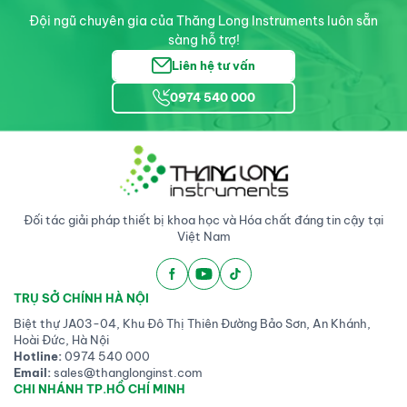
trên 10 năm kinh nghiệm làm 
Đội ngũ chuyên gia của Thăng Long Instruments luôn sẵn
 
việc với các thiết bị khối phổ, 
sàng hỗ trợ!
tập trung vào ứng dụng các 
Liên hệ tư vấn
 
kỹ thuật khối phổ trong phân 
tích các chất chuyển hoá 
0974 540 000
(metabolites) và protein 
 
trong các đối tượng mẫu sinh 
học, 
ORCID: 0000-0002-
0762-3492
. Chương 4 cuốn 
sách này cung cấp một cái 
g 
nhìn tổng quan về các phương 
Đối tác giải pháp thiết bị khoa học và Hóa chất đáng tin cậy tại
pháp phân tích hiện tại cũng 
Việt Nam
như quan điểm của tác giả 
 
liên quan tới việc phát hiện và 
định lượng các chất opioid 
TRỤ SỞ CHÍNH HÀ NỘI
tổng hợp mới (NSO) trong 
Biệt thự JA03-04, Khu Đô Thị Thiên Đường Bảo Sơn, An Khánh,
các mẫu sinh học như máu, 
Hoài Đức, Hà Nội
huyết tương, huyết thanh và 
Hotline:
0974 540 000
Email:
sales@thanglonginst.com
nước tiểu. 
CHI NHÁNH TP.HỒ CHÍ MINH