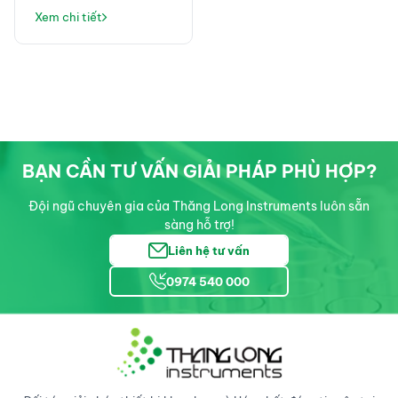
Chỉ Là Máy Lọc Nước,
Xem chi tiết
Mà Là Giải Pháp Vận
Hành Phòng Thí
Nghiệm Ổn Định
BẠN CẦN TƯ VẤN GIẢI PHÁP PHÙ HỢP?
Đội ngũ chuyên gia của Thăng Long Instruments luôn sẵn
sàng hỗ trợ!
Liên hệ tư vấn
0974 540 000