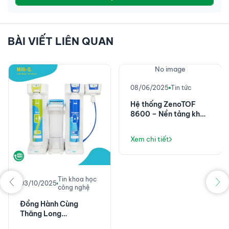
BÀI VIẾT LIÊN QUAN
No image
08/06/2025
Tin tức
Hệ thống ZenoTOF
8600 – Nền tảng khối
phổ chính xác cao với
độ nhạy đột phá
Xem chi tiết
Tin khoa học
03/10/2025
công nghệ
Đồng Hành Cùng
Thăng Long
Instruments: Không