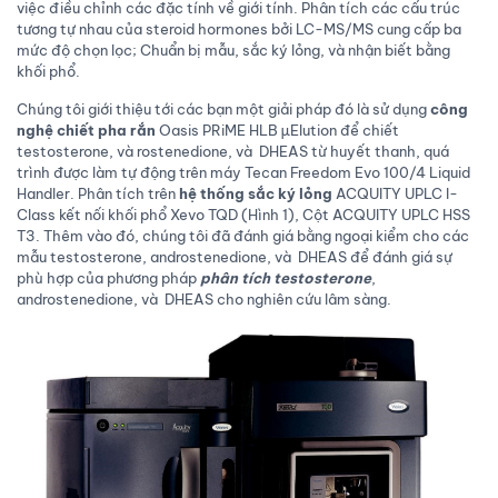
việc điều chỉnh các đặc tính về giới tính. Phân tích các cấu trúc
tương tự nhau của steroid hormones bởi LC-MS/MS cung cấp ba
mức độ chọn lọc; Chuẩn bị mẫu, sắc ký lỏng, và nhận biết bằng
khối phổ.
Chúng tôi giới thiệu tới các bạn một giải pháp đó là sử dụng
công
nghệ chiết pha rắn
Oasis PRiME HLB µElution để chiết
testosterone, và rostenedione, và DHEAS từ huyết thanh, quá
trình được làm tự động trên máy Tecan Freedom Evo 100/4 Liquid
Handler. Phân tích trên
hệ thống sắc ký lỏng
ACQUITY UPLC I-
Class kết nối khối phổ Xevo TQD (Hình 1), Cột ACQUITY UPLC HSS
T3. Thêm vào đó, chúng tôi đã đánh giá bằng ngoại kiểm cho các
mẫu testosterone, androstenedione, và DHEAS để đánh giá sự
phù hợp của phương pháp
phân tích testosterone
,
androstenedione, và DHEAS cho nghiên cứu lâm sàng.