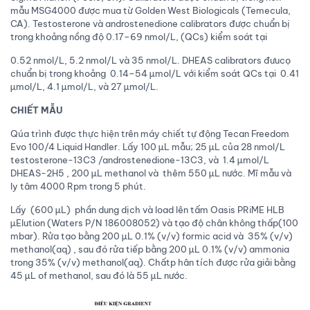
mẫu MSG4000 được mua từ Golden West Biologicals (Temecula,
CA). Testosterone và androstenedione calibrators được chuẩn bị
trong khoảng nồng độ 0.17–69 nmol/L, (QCs) kiểm soát tại
0.52 nmol/L, 5.2 nmol/L và 35 nmol/L. DHEAS calibrators đưucọ
chuẩn bị trong khoảng 0.14–54 µmol/L với kiểm soát QCs tại 0.41
µmol/L, 4.1 µmol/L, và 27 µmol/L.
CHIẾT MẪU
Qúa trình được thực hiện trên máy chiết tự động Tecan Freedom
Evo 100/4 Liquid Handler. Lấy 100 µL mẫu; 25 µL của 28 nmol/L
testosterone-13C3 /androstenedione-13C3, và 1.4 µmol/L
DHEAS-2H5 , 200 µL methanol và thêm 550 µL nước. Mĩ mẫu và
ly tâm 4000 Rpm trong 5 phút.
Lấy (600 µL) phần dung dịch và load lên tấm Oasis PRiME HLB
µElution (Waters P/N 186008052) và tạo độ chân không thấp(100
mbar). Rửa tạo bằng 200 µL 0.1% (v/v) formic acid và 35% (v/v)
methanol(aq) , sau đó rửa tiếp bằng 200 µL 0.1% (v/v) ammonia
trong 35% (v/v) methanol(aq). Chấtp hân tích được rửa giải bằng
45 µL of methanol, sau đó là 55 µL nước.