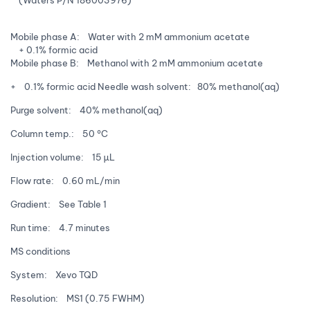
Mobile phase A: Water with 2 mM ammonium acetate
+ 0.1% formic acid
Mobile phase B: Methanol with 2 mM ammonium acetate
+ 0.1% formic acid Needle wash solvent: 80% methanol(aq)
Purge solvent: 40% methanol(aq)
Column temp.: 50 °C
Injection volume: 15 µL
Flow rate: 0.60 mL/min
Gradient: See Table 1
Run time: 4.7 minutes
MS conditions
System: Xevo TQD
Resolution: MS1 (0.75 FWHM)