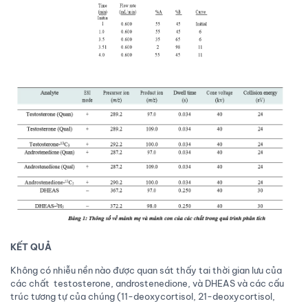
KẾT QUẢ
Không có nhiễu nền nào được quan sát thấy tai thời gian lưu của
các chất testosterone, androstenedione, và DHEAS và các cấu
trúc tương tự của chúng (11-deoxycortisol, 21-deoxycortisol,