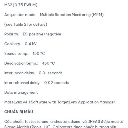
MS2 (0.75 FWHM)
Acquisition mode: Multiple Reaction Monitoring (MRM)
(see Table 2 for details)
Polarity: ESI positive/negative
Capillary: 0.4 kV
Source temp.: 150 °C
Desolvation temp.: 450 °C
Inter-scan delay: 0.01 seconds
Inter-channel delay: 0.02 seconds
Data management
MassLynx v4.1 Software with TargetLynx Application Manager
CHUẨN BỊ MẪU
Các chuẩn Testosterone, androstenedione, và DHEAS được mua từ
Sigma Aldrich (Poole, UK). Calibrators được chuẩn bị trong nền