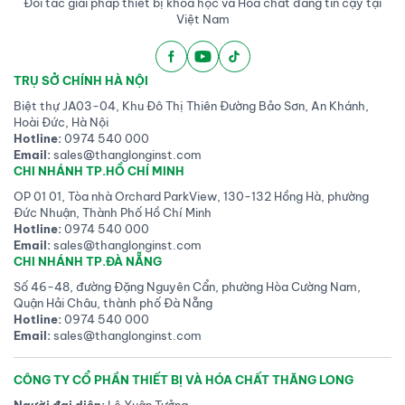
Đối tác giải pháp thiết bị khoa học và Hóa chất đáng tin cậy tại
Việt Nam
TRỤ SỞ CHÍNH HÀ NỘI
Biệt thự JA03-04, Khu Đô Thị Thiên Đường Bảo Sơn, An Khánh,
Hoài Đức, Hà Nội
Hotline:
0974 540 000
Email:
sales@thanglonginst.com
CHI NHÁNH TP.HỒ CHÍ MINH
OP 01 01, Tòa nhà Orchard ParkView, 130-132 Hồng Hà, phường
Đức Nhuận, Thành Phố Hồ Chí Minh
Hotline:
0974 540 000
Email:
sales@thanglonginst.com
CHI NHÁNH TP.ĐÀ NẴNG
Số 46-48, đường Đặng Nguyên Cẩn, phường Hòa Cường Nam,
Quận Hải Châu, thành phố Đà Nẵng
Hotline:
0974 540 000
Email:
sales@thanglonginst.com
CÔNG TY CỔ PHẦN THIẾT BỊ VÀ HÓA CHẤT THĂNG LONG