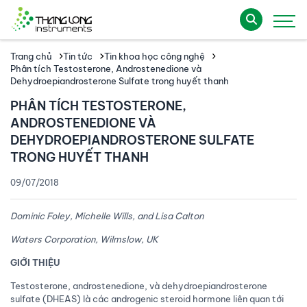
Trang chủ
Tin tức
Tin khoa học công nghệ
Phân tích Testosterone, Androstenedione và
Dehydroepiandrosterone Sulfate trong huyết thanh
PHÂN TÍCH TESTOSTERONE,
ANDROSTENEDIONE VÀ
DEHYDROEPIANDROSTERONE SULFATE
TRONG HUYẾT THANH
09/07/2018
Dominic Foley, Michelle Wills, and Lisa Calton
Waters Corporation, Wilmslow, UK
GIỚI THIỆU
Testosterone, androstenedione, và dehydroepiandrosterone
sulfate (DHEAS) là các androgenic steroid hormone liên quan tới