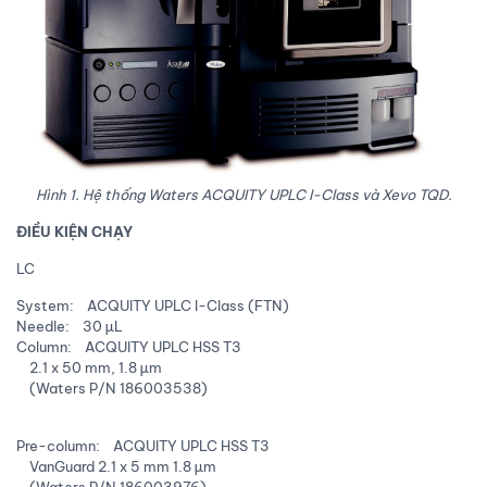
Hình 1. Hệ thống Waters ACQUITY UPLC I-Class và Xevo TQD.
ĐIỀU KIỆN CHẠY
LC
System: ACQUITY UPLC I-Class (FTN)
Needle: 30 µL
Column: ACQUITY UPLC HSS T3
2.1 x 50 mm, 1.8 µm
(Waters P/N 186003538)
Pre-column: ACQUITY UPLC HSS T3
VanGuard 2.1 x 5 mm 1.8 µm
(Waters P/N 186003976)