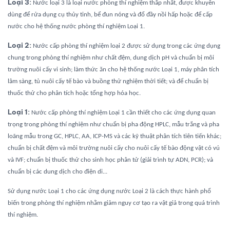
Loại 3:
Nước loại 3 là loại nước phòng thí nghiệm thấp nhất, được khuyên
dùng để rửa dụng cụ thủy tinh, bể đun nóng và đổ đầy nồi hấp hoặc để cấp
nước cho hệ thống nước phòng thí nghiệm Loại 1.
Loại 2:
Nước cấp phòng thí nghiệm loại 2 được sử dụng trong các ứng dụng
chung trong phòng thí nghiệm như chất đệm, dung dịch pH và chuẩn bị môi
trường nuôi cấy vi sinh; làm thức ăn cho hệ thống nước Loại 1, máy phân tích
lâm sàng, tủ nuôi cấy tế bào và buồng thử nghiệm thời tiết; và để chuẩn bị
thuốc thử cho phân tích hoặc tổng hợp hóa học.
Loại 1:
Nước cấp phòng thí nghiệm Loại 1 cần thiết cho các ứng dụng quan
trọng trong phòng thí nghiệm như chuẩn bị pha động HPLC, mẫu trắng và pha
loãng mẫu trong GC, HPLC, AA, ICP-MS và các kỹ thuật phân tích tiên tiến khác;
chuẩn bị chất đệm và môi trường nuôi cấy cho nuôi cấy tế bào động vật có vú
và IVF; chuẩn bị thuốc thử cho sinh học phân tử (giải trình tự ADN, PCR); và
chuẩn bị các dung dịch cho điện di...
Sử dụng nước Loại 1 cho các ứng dụng nước Loại 2 là cách thực hành phổ
biến trong phòng thí nghiệm nhằm giảm nguy cơ tạo ra vật giả trong quá trình
thí nghiệm.