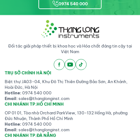
tích các chất chuyển hoá 
0974 540 000
(metabolites) và protein 
trong các đối tượng mẫu sinh 
học, 
ORCID: 0000-0002-
0762-3492
. Chương 4 cuốn 
sách này cung cấp một cái 
nhìn tổng quan về các phương 
Đối tác giải pháp thiết bị khoa học và Hóa chất đáng tin cậy tại
pháp phân tích hiện tại cũng 
Việt Nam
như quan điểm của tác giả 
liên quan tới việc phát hiện và 
định lượng các chất opioid 
TRỤ SỞ CHÍNH HÀ NỘI
tổng hợp mới (NSO) trong 
Biệt thự JA03-04, Khu Đô Thị Thiên Đường Bảo Sơn, An Khánh,
các mẫu sinh học như máu, 
Hoài Đức, Hà Nội
huyết tương, huyết thanh và 
Hotline:
0974 540 000
Email:
sales@thanglonginst.com
nước tiểu. 
CHI NHÁNH TP.HỒ CHÍ MINH
OP 01 01, Tòa nhà Orchard ParkView, 130-132 Hồng Hà, phường
Đức Nhuận, Thành Phố Hồ Chí Minh
Hotline:
0974 540 000
Email:
sales@thanglonginst.com
CHI NHÁNH TP.ĐÀ NẴNG