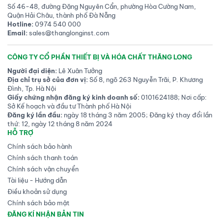
Số 46-48, đường Đặng Nguyên Cẩn, phường Hòa Cường Nam,
Quận Hải Châu, thành phố Đà Nẵng
Hotline:
0974 540 000
Email:
sales@thanglonginst.com
CÔNG TY CỔ PHẦN THIẾT BỊ VÀ HÓA CHẤT THĂNG LONG
Người đại diện:
Lê Xuân Tưởng
Địa chỉ trụ sở của đơn vị:
Số 8, ngõ 263 Nguyễn Trãi, P. Khương
Đình, Tp. Hà Nội
Giấy chứng nhận đăng ký kinh doanh số:
0101624188; Nơi cấp:
Sở Kế hoạch và đầu tư Thành phố Hà Nội
Đăng ký lần đầu:
ngày 18 tháng 3 năm 2005; Đăng ký thay đổi lần
thứ: 12, ngày 12 tháng 8 năm 2024
HỖ TRỢ
Chính sách bảo hành
Chính sách thanh toán
Chính sách vận chuyển
Tài liệu - Hướng dẫn
Điều khoản sử dụng
Chính sách bảo mật
ĐĂNG KÍ NHẬN BẢN TIN