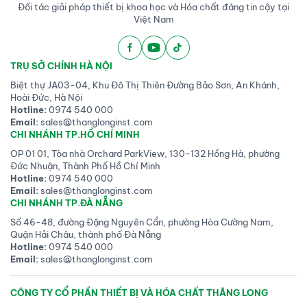
Đối tác giải pháp thiết bị khoa học và Hóa chất đáng tin cậy tại
Việt Nam
TRỤ SỞ CHÍNH HÀ NỘI
Biệt thự JA03-04, Khu Đô Thị Thiên Đường Bảo Sơn, An Khánh,
Hoài Đức, Hà Nội
Hotline:
0974 540 000
Email:
sales@thanglonginst.com
CHI NHÁNH TP.HỒ CHÍ MINH
OP 01 01, Tòa nhà Orchard ParkView, 130-132 Hồng Hà, phường
Đức Nhuận, Thành Phố Hồ Chí Minh
Hotline:
0974 540 000
Email:
sales@thanglonginst.com
CHI NHÁNH TP.ĐÀ NẴNG
Số 46-48, đường Đặng Nguyên Cẩn, phường Hòa Cường Nam,
Quận Hải Châu, thành phố Đà Nẵng
Hotline:
0974 540 000
Email:
sales@thanglonginst.com
CÔNG TY CỔ PHẦN THIẾT BỊ VÀ HÓA CHẤT THĂNG LONG