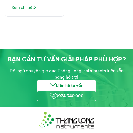
Chỉ Là Máy Lọc Nước,
Xem chi tiết
Mà Là Giải Pháp Vận
Hành Phòng Thí
Nghiệm Ổn Định
BẠN CẦN TƯ VẤN GIẢI PHÁP PHÙ HỢP?
Đội ngũ chuyên gia của Thăng Long Instruments luôn sẵn
sàng hỗ trợ!
Liên hệ tư vấn
0974 540 000