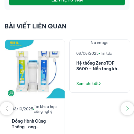
LIÊN HỆ TƯ VẤN
BÀI VIẾT LIÊN QUAN
No image
08/06/2025
Tin tức
Hệ thống ZenoTOF
8600 – Nền tảng khối
phổ chính xác cao với
độ nhạy đột phá
Xem chi tiết
Tin khoa học
03/10/2025
công nghệ
Đồng Hành Cùng
Thăng Long
Instruments: Không