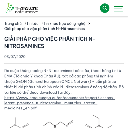
Trang chủ
Tin tức
Tin khoa học công nghệ
Giải pháp cho việc phân tích N-Nitrosamines
GIẢI PHÁP CHO VIỆC PHÂN TÍCH N-
NITROSAMINES
03/07/2020
Do cuộc khủng hoảng N-Nitrosamines toàn cầu, theo thông tin từ
EMA (Tổ chức Y khoa Châu Âu), tất cả các phòng thí nghiệm
thuộc GEON (General European OMCL Network) – cần phải có
thiết bị để phân tích chính xác N-Nitrosamines ở nồng độ thấp. Bộ
tài liệu có thể được download tại đây:
https://www.ema.europa.eu/en/documents/report/lessons-
learnt-presence-n-nitrosamine-impurities-sartan-
medicines_en.pdf