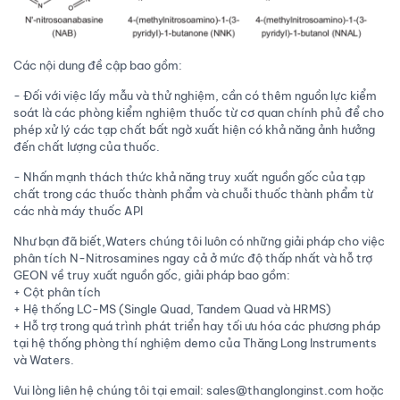
Các nội dung đề cập bao gồm:
- Đối với việc lấy mẫu và thử nghiệm, cần có thêm nguồn lực kiểm
soát là các phòng kiểm nghiệm thuốc từ cơ quan chính phủ để cho
phép xử lý các tạp chất bất ngờ xuất hiện có khả năng ảnh hưởng
đến chất lượng của thuốc.
- Nhấn mạnh thách thức khả năng truy xuất nguồn gốc của tạp
chất trong các thuốc thành phẩm và chuỗi thuốc thành phẩm từ
các nhà máy thuốc API
Như bạn đã biết,Waters chúng tôi luôn có những giải pháp cho việc
phân tích N-Nitrosamines ngay cả ở mức độ thấp nhất và hỗ trợ
GEON về truy xuất nguồn gốc, giải pháp bao gồm:
+ Cột phân tích
+ Hệ thống LC-MS (Single Quad, Tandem Quad và HRMS)
+ Hỗ trợ trong quá trình phát triển hay tối ưu hóa các phương pháp
tại hệ thống phòng thí nghiệm demo của Thăng Long Instruments
và Waters.
Vui lòng liên hệ chúng tôi tại email: sales@thanglonginst.com hoặc