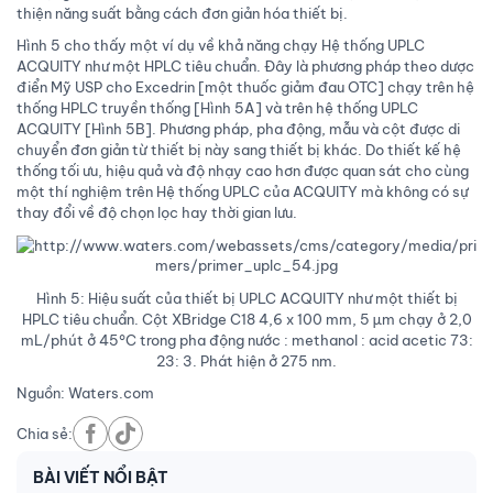
thiện năng suất bằng cách đơn giản hóa thiết bị.
Hình 5 cho thấy một ví dụ về khả năng chạy Hệ thống UPLC
ACQUITY như một HPLC tiêu chuẩn. Đây là phương pháp theo dược
điển Mỹ USP cho Excedrin [một thuốc giảm đau OTC] chạy trên hệ
thống HPLC truyền thống [Hình 5A] và trên hệ thống UPLC
ACQUITY [Hình 5B]. Phương pháp, pha động, mẫu và cột được di
chuyển đơn giản từ thiết bị này sang thiết bị khác. Do thiết kế hệ
thống tối ưu, hiệu quả và độ nhạy cao hơn được quan sát cho cùng
một thí nghiệm trên Hệ thống UPLC của ACQUITY mà không có sự
thay đổi về độ chọn lọc hay thời gian lưu.
Hình 5: Hiệu suất của thiết bị UPLC ACQUITY như một thiết bị
HPLC tiêu chuẩn. Cột XBridge C18 4,6 x 100 mm, 5 µm chạy ở 2,0
mL/phút ở 45°C trong pha động nước : methanol : acid acetic 73:
23: 3. Phát hiện ở 275 nm.
Nguồn: Waters.com
Chia sẻ:
BÀI VIẾT NỔI BẬT