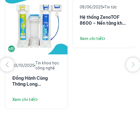
08/06/2025
Tin tức
Hệ thống ZenoTOF
8600 – Nền tảng khối
phổ chính xác cao với
độ nhạy đột phá
Xem chi tiết
Tin khoa học
03/10/2025
công nghệ
Đồng Hành Cùng
Thăng Long
Instruments: Không
Chỉ Là Máy Lọc Nước,
Xem chi tiết
Mà Là Giải Pháp Vận
Hành Phòng Thí
Nghiệm Ổn Định