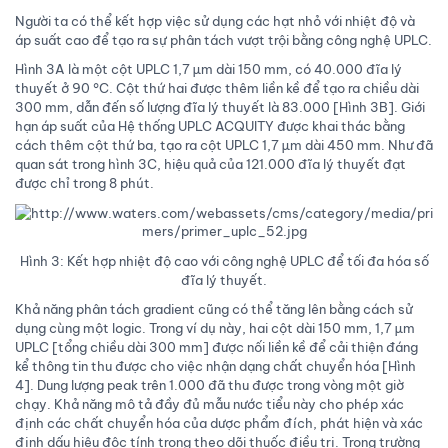
Người ta có thể kết hợp việc sử dụng các hạt nhỏ với nhiệt độ và
áp suất cao để tạo ra sự phân tách vượt trội bằng công nghệ UPLC.
Hình 3A là một cột UPLC 1,7 µm dài 150 mm, có 40.000 đĩa lý
thuyết ở 90 °C. Cột thứ hai được thêm liền kề để tạo ra chiều dài
300 mm, dẫn đến số lượng đĩa lý thuyết là 83.000 [Hình 3B]. Giới
hạn áp suất của Hệ thống UPLC ACQUITY được khai thác bằng
cách thêm cột thứ ba, tạo ra cột UPLC 1,7 µm dài 450 mm. Như đã
quan sát trong hình 3C, hiệu quả của 121.000 đĩa lý thuyết đạt
được chỉ trong 8 phút.
Hình 3: Kết hợp nhiệt độ cao với công nghệ UPLC để tối đa hóa số
đĩa lý thuyết.
Khả năng phân tách gradient cũng có thể tăng lên bằng cách sử
dụng cùng một logic. Trong ví dụ này, hai cột dài 150 mm, 1,7 µm
UPLC [tổng chiều dài 300 mm] được nối liền kề để cải thiện đáng
kể thông tin thu được cho việc nhận dạng chất chuyển hóa [Hình
4]. Dung lượng peak trên 1.000 đã thu được trong vòng một giờ
chạy. Khả năng mô tả đầy đủ mẫu nước tiểu này cho phép xác
định các chất chuyển hóa của dược phẩm đích, phát hiện và xác
định dấu hiệu độc tính trong theo dõi thuốc điều trị. Trong trường