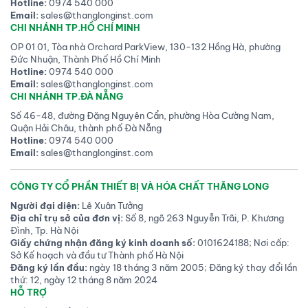
Hotline:
0974 540 000
Email:
sales@thanglonginst.com
CHI NHÁNH TP.HỒ CHÍ MINH
OP 01 01, Tòa nhà Orchard ParkView, 130-132 Hồng Hà, phường
Đức Nhuận, Thành Phố Hồ Chí Minh
Hotline:
0974 540 000
Email:
sales@thanglonginst.com
CHI NHÁNH TP.ĐÀ NẴNG
Số 46-48, đường Đặng Nguyên Cẩn, phường Hòa Cường Nam,
Quận Hải Châu, thành phố Đà Nẵng
Hotline:
0974 540 000
Email:
sales@thanglonginst.com
CÔNG TY CỔ PHẦN THIẾT BỊ VÀ HÓA CHẤT THĂNG LONG
Người đại diện:
Lê Xuân Tưởng
Địa chỉ trụ sở của đơn vị:
Số 8, ngõ 263 Nguyễn Trãi, P. Khương
Đình, Tp. Hà Nội
Giấy chứng nhận đăng ký kinh doanh số:
0101624188; Nơi cấp:
Sở Kế hoạch và đầu tư Thành phố Hà Nội
Đăng ký lần đầu:
ngày 18 tháng 3 năm 2005; Đăng ký thay đổi lần
thứ: 12, ngày 12 tháng 8 năm 2024
HỖ TRỢ