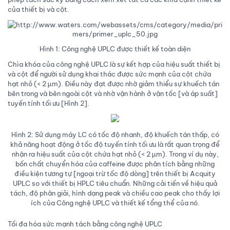
của thiết bị và cột.
Hình 1: Công nghệ UPLC được thiết kế toàn diện
Chìa khóa của công nghệ UPLC là sự kết hợp của hiệu suất thiết bị
và cột để người sử dụng khai thác được sức mạnh của cột chứa
hạt nhỏ (< 2 µm). Điều này đạt được nhờ giảm thiểu sự khuếch tán
bên trong và bên ngoài cột và nhờ vận hành ở vận tốc [và áp suất]
tuyến tính tối ưu [Hình 2].
Hình 2: Sử dụng máy LC có tốc độ nhanh, độ khuếch tán thấp, có
khả năng hoạt động ở tốc độ tuyến tính tối ưu là rất quan trọng để
nhận ra hiệu suất của cột chứa hạt nhỏ (< 2 µm). Trong ví dụ này,
bốn chất chuyển hóa của caffeine được phân tích bằng những
điều kiện tương tự [ngoại trừ tốc độ dòng] trên thiết bị Acquity
UPLC so với thiết bị HPLC tiêu chuẩn. Những cải tiến về hiệu quả
tách, độ phân giải, hình dạng peak và chiều cao peak cho thấy lợi
ích của Công nghệ UPLC và thiết kế tổng thể của nó.
Tối đa hóa sức mạnh tách bằng công nghệ UPLC