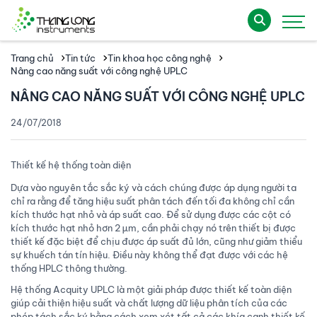
Trang chủ
Tin tức
Tin khoa học công nghệ
Nâng cao năng suất với công nghệ UPLC
NÂNG CAO NĂNG SUẤT VỚI CÔNG NGHỆ UPLC
24/07/2018
Thiết kế hệ thống toàn diện
Dựa vào nguyên tắc sắc ký và cách chúng được áp dụng người ta
chỉ ra rằng để tăng hiệu suất phân tách đến tối đa không chỉ cần
kích thước hạt nhỏ và áp suất cao. Để sử dụng được các cột có
kích thước hạt nhỏ hơn 2 µm, cần phải chạy nó trên thiết bị được
thiết kế đặc biệt để chịu được áp suất đủ lớn, cũng như giảm thiểu
sự khuếch tán tín hiệu. Điều này không thể đạt được với các hệ
thống HPLC thông thường.
Hệ thống Acquity UPLC là một giải pháp được thiết kế toàn diện
giúp cải thiện hiệu suất và chất lượng dữ liệu phân tích của các
phép tách sắc ký bằng cách xem xét tất cả các khía cạnh thiết kế