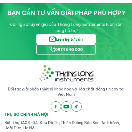
BẠN CẦN TƯ VẤN GIẢI PHÁP PHÙ HỢP?
Đội ngũ chuyên gia của Thăng Long Instruments luôn sẵn
sàng hỗ trợ!
Liên hệ tư vấn
0974 540 000
Đối tác giải pháp thiết bị khoa học và Hóa chất đáng tin cậy tại
Việt Nam
TRỤ SỞ CHÍNH HÀ NỘI
Biệt thự JA03-04, Khu Đô Thị Thiên Đường Bảo Sơn, An Khánh,
Hoài Đức, Hà Nội