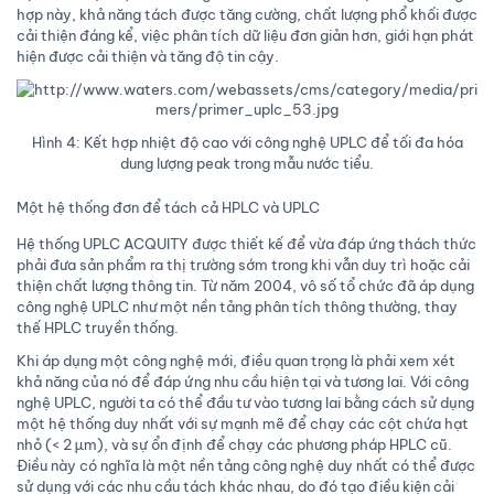
hợp này, khả năng tách được tăng cường, chất lượng phổ khối được
cải thiện đáng kể, việc phân tích dữ liệu đơn giản hơn, giới hạn phát
hiện được cải thiện và tăng độ tin cậy.
Hình 4: Kết hợp nhiệt độ cao với công nghệ UPLC để tối đa hóa
dung lượng peak trong mẫu nước tiểu.
Một hệ thống đơn để tách cả HPLC và UPLC
Hệ thống UPLC ACQUITY được thiết kế để vừa đáp ứng thách thức
phải đưa sản phẩm ra thị trường sớm trong khi vẫn duy trì hoặc cải
thiện chất lượng thông tin. Từ năm 2004, vô số tổ chức đã áp dụng
công nghệ UPLC như một nền tảng phân tích thông thường, thay
thế HPLC truyền thống.
Khi áp dụng một công nghệ mới, điều quan trọng là phải xem xét
khả năng của nó để đáp ứng nhu cầu hiện tại và tương lai. Với công
nghệ UPLC, người ta có thể đầu tư vào tương lai bằng cách sử dụng
một hệ thống duy nhất với sự mạnh mẽ để chạy các cột chứa hạt
nhỏ (< 2 µm), và sự ổn định để chạy các phương pháp HPLC cũ.
Điều này có nghĩa là một nền tảng công nghệ duy nhất có thể được
sử dụng với các nhu cầu tách khác nhau, do đó tạo điều kiện cải