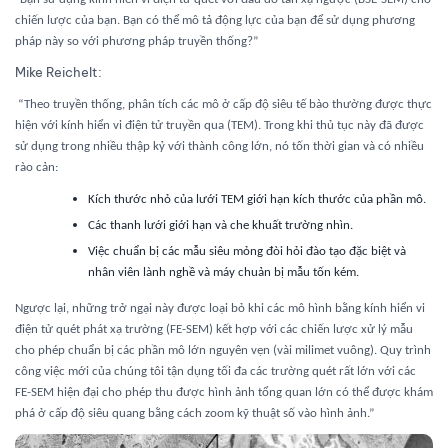
chiến lược của bạn. Bạn có thể mô tả động lực của bạn để sử dụng phương
pháp này so với phương pháp truyền thống?”
Mike Reichelt
:
“Theo truyền thống, phân tích các mô ở cấp độ siêu tế bào thường được thực
hiện với kính hiển vi điện tử truyền qua (TEM). Trong khi thủ tục này đã được
sử dụng trong nhiều thập kỷ với thành công lớn, nó tốn thời gian và có nhiều
rào cản:
Kích thước nhỏ của lưới TEM giới hạn kích thước của phần mô.
Các thanh lưới giới hạn và che khuất trường nhìn.
Việc chuẩn bị các mẫu siêu mỏng đòi hỏi đào tạo đặc biệt và
nhân viên lành nghề và máy chuản bị mẫu tốn kém.
Ngược lại, những trở ngại này được loại bỏ khi các mô hình bằng kính hiển vi
điện tử quét phát xạ trường (FE-SEM) kết hợp với các chiến lược xử lý mẫu
cho phép chuẩn bị các phần mô lớn nguyên vẹn (vài milimet vuông). Quy trình
công việc mới của chúng tôi tận dụng tối đa các trường quét rất lớn với các
FE-SEM hiện đại cho phép thu được hình ảnh tổng quan lớn có thể được khám
phá ở cấp độ siêu quang bằng cách zoom kỹ thuật số vào hình ảnh.”