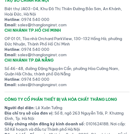
TRỤ SỞ CHÍNH HÀ NỘI
Biệt thự JA03-04, Khu Đô Thị Thiên Đường Bảo Sơn, An Khánh,
Hoài Đức, Hà Nội
Hotline:
0974 540 000
Email:
sales@thanglonginst.com
CHI NHÁNH TP.HỒ CHÍ MINH
OP 01 01, Tòa nhà Orchard ParkView, 130-132 Hồng Hà, phường
Đức Nhuận, Thành Phố Hồ Chí Minh
Hotline:
0974 540 000
Email:
sales@thanglonginst.com
CHI NHÁNH TP.ĐÀ NẴNG
Số 46-48, đường Đặng Nguyên Cẩn, phường Hòa Cường Nam,
Quận Hải Châu, thành phố Đà Nẵng
Hotline:
0974 540 000
Email:
sales@thanglonginst.com
CÔNG TY CỔ PHẦN THIẾT BỊ VÀ HÓA CHẤT THĂNG LONG
Người đại diện:
Lê Xuân Tưởng
Địa chỉ trụ sở của đơn vị:
Số 8, ngõ 263 Nguyễn Trãi, P. Khương
Đình, Tp. Hà Nội
Giấy chứng nhận đăng ký kinh doanh số:
0101624188; Nơi cấp:
Sở Kế hoạch và đầu tư Thành phố Hà Nội