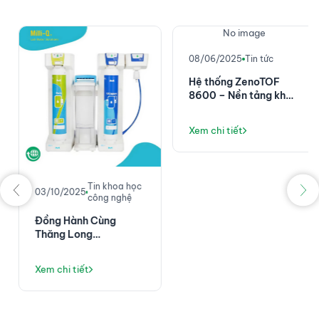
No image
08/06/2025
Tin tức
Hệ thống ZenoTOF
8600 – Nền tảng khối
phổ chính xác cao với
độ nhạy đột phá
Xem chi tiết
Tin khoa học
03/10/2025
công nghệ
Đồng Hành Cùng
Thăng Long
Instruments: Không
Chỉ Là Máy Lọc Nước,
Xem chi tiết
Mà Là Giải Pháp Vận
Hành Phòng Thí
Nghiệm Ổn Định