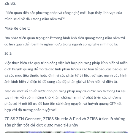
ZEISS:
“Liên quan đến các phương pháp và công nghệ mới, bạn thấy lĩnh vực của
mình sẽ đi về đâu trong năm năm tới?”
Mike Reichelt
:
“Ba phát triển quan trọng nhất trong hình ảnh siêu quang trong năm năm tới
có liên quan đến bệnh lý nghiên cứu trong ngành công nghệ sinh học là:
Số 1:
Việc thực hiện các quy trình công việc kết hợp phương pháp kính hiển vi miễn
dịch huỳnh quang để mô tả đặc tính phân tử của các loại tế bào, các bào quan
và các mục tiêu thuốc hoặc định vị các phân tử trị liệu, với sức mạnh của hình
ảnh kính hiển vi điện tử để cung cấp độ phân giải và kính hiển vi điện tử.
Mặc dù một số chiến lược cho phương pháp này đã được mô tả trong tài liệu,
tuy nhiên vẫn còn những khó khăn, chẳng hạn như phát triển các phương
pháp xử lý mô tối ưu để bảo tồn cả kháng nguyên và huỳnh quang GFP kết
hợp với độ tương phản tuyệt vời.
ZEISS ZEN Connect, ZEISS Shuttle & Find và ZEISS Atlas là những
sản phẩm tốt để đạt được mục tiêu này.