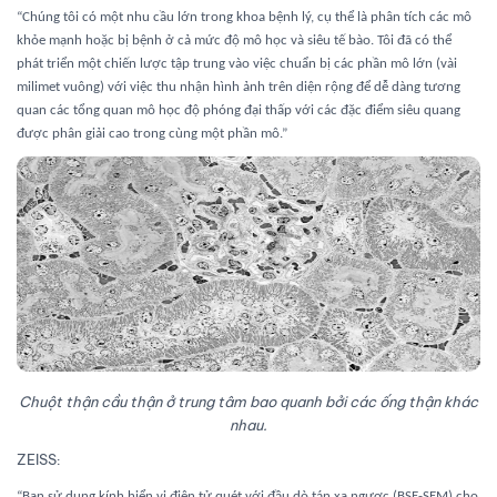
“Chúng tôi có một nhu cầu lớn trong khoa bệnh lý, cụ thể là phân tích các mô
khỏe mạnh hoặc bị bệnh ở cả mức độ mô học và siêu tế bào. Tôi đã có thể
phát triển một chiến lược tập trung vào việc chuẩn bị các phần mô lớn (vài
milimet vuông) với việc thu nhận hình ảnh trên diện rộng để dễ dàng tương
quan các tổng quan mô học độ phóng đại thấp với các đặc điểm siêu quang
được phân giải cao trong cùng một phần mô.”
Chuột thận cầu thận ở trung tâm bao quanh bởi các ống thận khác
nhau.
ZEISS
:
“Bạn sử dụng kính hiển vi điện tử quét với đầu dò tán xạ ngược (BSE-SEM) cho