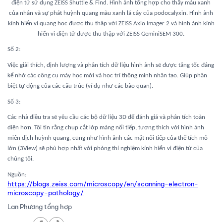
điện tử sử dụng ZEISS Shuttle & Find. Hình ảnh tổng hợp cho thấy màu xanh
của nhân và sự phát huỳnh quang màu xanh lá cây của podocalyxin. Hình ảnh
kính hiển vi quang học được thu thập với ZEISS Axio Imager 2 và hình ảnh kính
hiển vi điện tử được thu thập với ZEISS GeminiSEM 300.
Số 2:
Việc giải thích, định lượng và phân tích dữ liệu hình ảnh sẽ được tăng tốc đáng
kể nhờ các công cụ máy học mới và học trí thông minh nhân tạo. Giúp phân
biệt tự động của các cấu trúc (ví dụ như các bào quan).
Số 3:
Các nhà điều tra sẽ yêu cầu các bộ dữ liệu 3D để đánh giá và phân tích toàn
diện hơn. Tôi tin rằng chụp cắt lớp mảng nối tiếp, tương thích với hình ảnh
miễn dịch huỳnh quang, cũng như hình ảnh các mặt nối tiếp của thể tích mô
lớn (3View) sẽ phù hợp nhất với phòng thí nghiệm kính hiển vi điện tử của
chúng tôi.
Nguồn:
https://blogs.zeiss.com/microscopy/en/scanning-electron-
microscopy-pathology/
Lan Phương tổng hợp