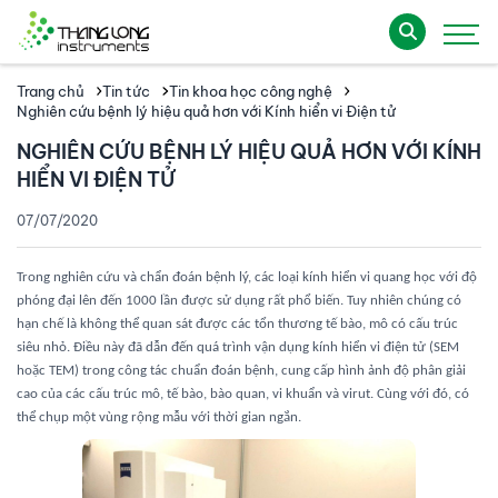
Trang chủ
Tin tức
Tin khoa học công nghệ
Nghiên cứu bệnh lý hiệu quả hơn với Kính hiển vi Điện tử
NGHIÊN CỨU BỆNH LÝ HIỆU QUẢ HƠN VỚI KÍNH
HIỂN VI ĐIỆN TỬ
07/07/2020
Trong nghiên cứu và chẩn đoán bệnh lý, các loại kính hiển vi quang học với độ
phóng đại lên đến 1000 lần được sử dụng rất phổ biến. Tuy nhiên chúng có
hạn chế là không thể quan sát được các tổn thương tế bào, mô có cấu trúc
siêu nhỏ. Điều này đã dẫn đến quá trình vận dụng kính hiển vi điện tử (SEM
hoặc TEM) trong công tác chuẩn đoán bệnh, cung cấp hình ảnh độ phân giải
cao của các cấu trúc mô, tế bào, bào quan, vi khuẩn và virut. Cùng với đó, có
thể chụp một vùng rộng mẫu với thời gian ngắn.