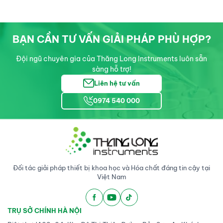
BẠN CẦN TƯ VẤN GIẢI PHÁP PHÙ HỢP?
Đội ngũ chuyên gia của Thăng Long Instruments luôn sẵn
sàng hỗ trợ!
Liên hệ tư vấn
0974 540 000
Đối tác giải pháp thiết bị khoa học và Hóa chất đáng tin cậy tại
Việt Nam
TRỤ SỞ CHÍNH HÀ NỘI