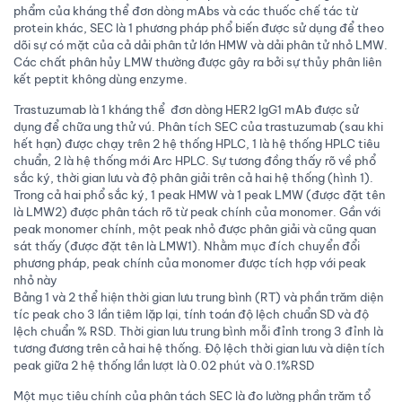
phẩm của kháng thể đơn dòng mAbs và các thuốc chế tác từ
protein khác, SEC là 1 phương pháp phổ biến được sử dụng để theo
dõi sự có mặt của cả dải phân tử lớn HMW và dải phân tử nhỏ LMW.
Các chất phân hủy LMW thường được gây ra bởi sự thủy phân liên
kết peptit không dùng enzyme.
Trastuzumab là 1 kháng thể đơn dòng HER2 IgG1 mAb được sử
dụng để chữa ung thử vú. Phân tích SEC của trastuzumab (sau khi
hết hạn) được chạy trên 2 hệ thống HPLC, 1 là hệ thống HPLC tiêu
chuẩn, 2 là hệ thống mới Arc HPLC. Sự tương đồng thấy rõ về phổ
sắc ký, thời gian lưu và độ phân giải trên cả hai hệ thống (hình 1).
Trong cả hai phổ sắc ký, 1 peak HMW và 1 peak LMW (được đặt tên
là LMW2) được phân tách rõ từ peak chính của monomer. Gần với
peak monomer chính, một peak nhỏ được phân giải và cũng quan
sát thấy (được đặt tên là LMW1). Nhằm mục đích chuyển đổi
phương pháp, peak chính của monomer được tích hợp với peak
nhỏ này
Bảng 1 và 2 thể hiện thời gian lưu trung bình (RT) và phần trăm diện
tíc peak cho 3 lần tiêm lặp lại, tính toán độ lệch chuẩn SD và độ
lệch chuẩn % RSD. Thời gian lưu trung bình mỗi đỉnh trong 3 đỉnh là
tương đương trên cả hai hệ thống. Độ lệch thời gian lưu và diện tích
peak giữa 2 hệ thống lần lượt là 0.02 phút và 0.1%RSD
Một mục tiêu chính của phân tách SEC là đo lường phần trăm tổ