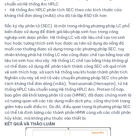
chuẩn và Hệ thống Arc HPLC
⦁ Hệ thống Arc HPLC phân tích SEC theo các kích thước của
kháng thể đơn dòng (mAb) cho độ tái lặp RSD tốt hơn
Sắc ký rây phân tử (SEC) là một trong những phương pháp LC phổ
biến được sử dụng để đánh giá liệu pháp sinh học trong công
nghiệp sinh dược phẩm. Hệ thống LC với vật liệu chế tạo trơ sinh
học hoặc tương thích sinh học được ưu tiên sử dụng do nồng độ
muối cao thường được sử dụng trong các phương pháp SEC, tuy
nhiên không phải hệ thống LC nào cũng được chế tạo bằng loại vật
liệu trơ sinh học như vậy. Hệ thống LC chế tạo bằng thép không gỉ
có thể được sử dụng để phân tách thành công SEC với quá trình
vệ sinh thích hợp, xả sạch hệ thống sau khi hoàn thành phân tích.
Nghiên cứu này sẽ mô tả việc chuyển phương pháp SEC cho phân
tách kháng thể đơn dòng (mAb), Trastuzumab (Herceptin), từ hệ
thống HPLC tiêu chuẩn sang Hệ thống HPLC Arc. Protein tổ hợp,
bao gồm dải khối lượng phân tử cao (HMW), đã được chứng minh là
có tương quan với các tác dụng miễn dịch phụ, cũng như tình trạng
giảm hiệu suất điều trị. Do đó, điều quan trọng là phương pháp SEC
có thể tái định lượng các thành phần HMW cùng với các chất phân
hủy khác, mà không phụ thuộc vào thiết bị
KẾT QUẢ VÀ THẢO LUẬN