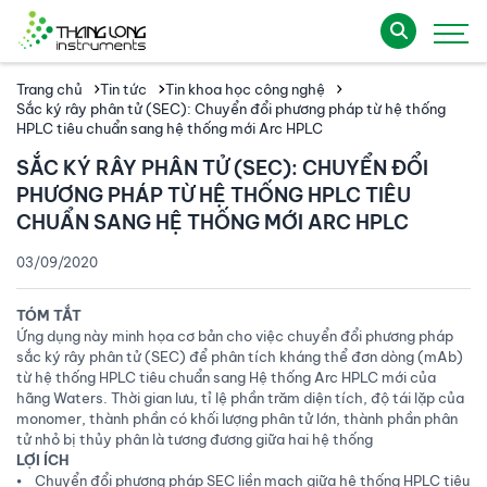
Trang chủ
Tin tức
Tin khoa học công nghệ
Sắc ký rây phân tử (SEC): Chuyển đổi phương pháp từ hệ thống
HPLC tiêu chuẩn sang hệ thống mới Arc HPLC
SẮC KÝ RÂY PHÂN TỬ (SEC): CHUYỂN ĐỔI
PHƯƠNG PHÁP TỪ HỆ THỐNG HPLC TIÊU
CHUẨN SANG HỆ THỐNG MỚI ARC HPLC
03/09/2020
TÓM TẮT
Ứng dụng này minh họa cơ bản cho việc chuyển đổi phương pháp
sắc ký rây phân tử (SEC) để phân tích kháng thể đơn dòng (mAb)
từ hệ thống HPLC tiêu chuẩn sang Hệ thống Arc HPLC mới của
hãng Waters. Thời gian lưu, tỉ lệ phần trăm diện tích, độ tái lặp của
monomer, thành phần có khối lượng phân tử lớn, thành phần phân
tử nhỏ bị thủy phân là tương đương giữa hai hệ thống
LỢI ÍCH
⦁ Chuyển đổi phương pháp SEC liền mạch giữa hệ thống HPLC tiêu