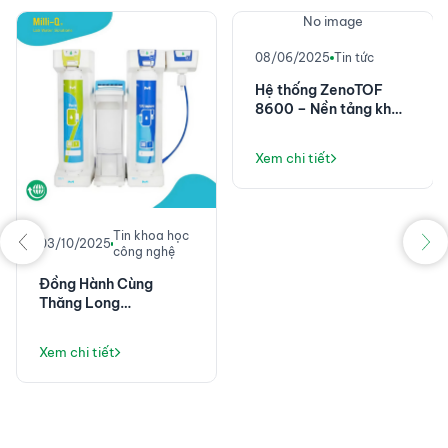
No image
08/06/2025
Tin tức
Hệ thống ZenoTOF
8600 – Nền tảng khối
phổ chính xác cao với
độ nhạy đột phá
Xem chi tiết
Tin khoa học
03/10/2025
công nghệ
Đồng Hành Cùng
Thăng Long
Instruments: Không
Chỉ Là Máy Lọc Nước,
Xem chi tiết
Mà Là Giải Pháp Vận
Hành Phòng Thí
Nghiệm Ổn Định