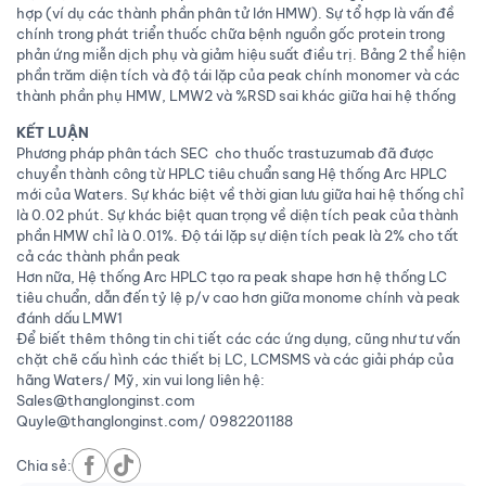
hợp (ví dụ các thành phần phân tử lớn HMW). Sự tổ hợp là vấn đề
chính trong phát triển thuốc chữa bệnh nguồn gốc protein trong
phản ứng miễn dịch phụ và giảm hiệu suất điều trị. Bảng 2 thể hiện
phần trăm diện tích và độ tái lặp của peak chính monomer và các
thành phần phụ HMW, LMW2 và %RSD sai khác giữa hai hệ thống
KẾT LUẬN
Phương pháp phân tách SEC cho thuốc trastuzumab đã được
chuyển thành công từ HPLC tiêu chuẩn sang Hệ thống Arc HPLC
mới của Waters. Sự khác biệt về thời gian lưu giữa hai hệ thống chỉ
là 0.02 phút. Sự khác biệt quan trọng về diện tích peak của thành
phần HMW chỉ là 0.01%. Độ tái lặp sự diện tích peak là 2% cho tất
cả các thành phần peak
Hơn nữa, Hệ thống Arc HPLC tạo ra peak shape hơn hệ thống LC
tiêu chuẩn, dẫn đến tỷ lệ p/v cao hơn giữa monome chính và peak
đánh dấu LMW1
Để biết thêm thông tin chi tiết các các ứng dụng, cũng như tư vấn
chặt chẽ cấu hình các thiết bị LC, LCMSMS và các giải pháp của
hãng Waters/ Mỹ, xin vui long liên hệ:
Sales@thanglonginst.com
Quyle@thanglonginst.com/ 0982201188
Chia sẻ: