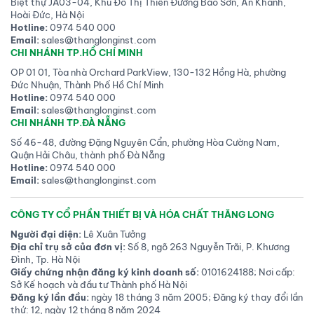
Biệt thự JA03-04, Khu Đô Thị Thiên Đường Bảo Sơn, An Khánh,
Hoài Đức, Hà Nội
Hotline:
0974 540 000
Email:
sales@thanglonginst.com
CHI NHÁNH TP.HỒ CHÍ MINH
OP 01 01, Tòa nhà Orchard ParkView, 130-132 Hồng Hà, phường
Đức Nhuận, Thành Phố Hồ Chí Minh
Hotline:
0974 540 000
Email:
sales@thanglonginst.com
CHI NHÁNH TP.ĐÀ NẴNG
Số 46-48, đường Đặng Nguyên Cẩn, phường Hòa Cường Nam,
Quận Hải Châu, thành phố Đà Nẵng
Hotline:
0974 540 000
Email:
sales@thanglonginst.com
CÔNG TY CỔ PHẦN THIẾT BỊ VÀ HÓA CHẤT THĂNG LONG
Người đại diện:
Lê Xuân Tưởng
Địa chỉ trụ sở của đơn vị:
Số 8, ngõ 263 Nguyễn Trãi, P. Khương
Đình, Tp. Hà Nội
Giấy chứng nhận đăng ký kinh doanh số:
0101624188; Nơi cấp:
Sở Kế hoạch và đầu tư Thành phố Hà Nội
Đăng ký lần đầu:
ngày 18 tháng 3 năm 2005; Đăng ký thay đổi lần
thứ: 12, ngày 12 tháng 8 năm 2024