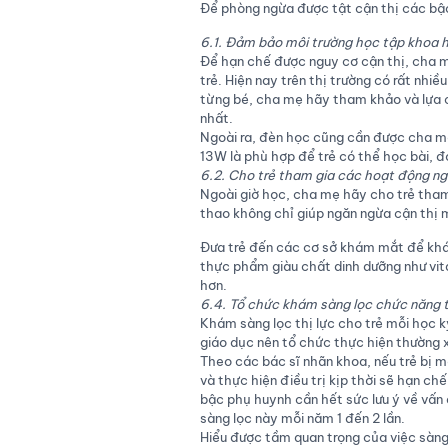
Để phòng ngừa được tật cận thị các bậc
6.1. Đảm bảo môi trường học tập khoa h
Để hạn chế được nguy cơ cận thị, cha 
trẻ. Hiện nay trên thị trường có rất nhiề
từng bé, cha mẹ hãy tham khảo và lựa
nhất.
Ngoài ra, đèn học cũng cần được cha mẹ
13W là phù hợp để trẻ có thể học bài, đ
6.2. Cho trẻ tham gia các hoạt động ngo
Ngoài giờ học, cha mẹ hãy cho trẻ tham
thao không chỉ giúp ngăn ngừa cận thị 
Đưa trẻ đến các cơ sở khám mắt để khám
thực phẩm giàu chất dinh dưỡng như vit
hơn.
6.4. Tổ chức khám sàng lọc chức năng t
Khám sàng lọc thị lực cho trẻ mỗi học k
giáo dục nên tổ chức thực hiện thường 
Theo các bác sĩ nhãn khoa, nếu trẻ bị m
và thực hiện điều trị kịp thời sẽ hạn c
bậc phụ huynh cần hết sức lưu ý về vấ
sàng lọc này mỗi năm 1 đến 2 lần.
Hiểu được tầm quan trọng của việc sàng 