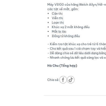
Máy VS100 của hãng Welch Allyn/Hill-ro
các tật về mắt, gồm:
• Cận thị
• Viễn thị
• Loạn thị
• Khúc xạ 2 mắt không đều
• Mắt bị lác
• Đồng tử không đều
- Kiểm tra tật khúc xạ cho trẻ từ 6 thá
- Cho kết quả sau 1 cái chạm tay và hiển
- Dễ dàng chia sẻ dữ liệu dưới dạng bả
- Nhanh chóng lưu kết quả sàng lọc và xe
Hà Chu (Tổng hợp)
Chia sẻ: