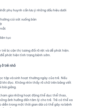
nhất phụ huynh cần lưu ý những dấu hiệu dưới
thường cúi sát xuống bàn
mờ
 mắt
liên tục
rẻ bị cận thị tương đối rõ rệt và dễ phát hiện.
 để phát hiện tình trạng bệnh sớm.
 ở trẻ nhỏ
ọc tập và sinh hoạt thường ngày của trẻ. Nếu
ữ khi đọc. Không nhìn thấy rõ chữ trên bảng viết
i bài giảng.
i tham gia những hoạt động thể dục thể thao,
ững ảnh hưởng đến tâm lý cho trẻ. Trẻ có thể xa
ếp diễn trong một thời gian dài có thể gây ra bệnh