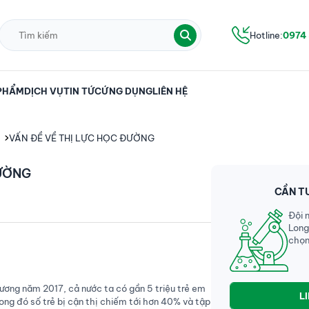
Hotline:
0974
PHẨM
DỊCH VỤ
TIN TỨC
ỨNG DỤNG
LIÊN HỆ
VẤN ĐỀ VỀ THỊ LỰC HỌC ĐƯỜNG
ĐƯỜNG
CẦN T
Đội 
Long
chọn
ương năm 2017, cả nước ta có gần 5 triệu trẻ em
L
rong đó số trẻ bị cận thị chiếm tới hơn 40% và tập