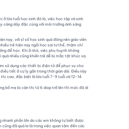
 ở lứa tuổi học sinh đó là, việc học tập và sinh
ày càng dày đặc cùng với môi trường ánh sáng
iện nay, với sĩ số học sinh quá đông nên giáo viên
hiều trẻ hiện nay ngồi học sai tư thế, thậm chí
ường để học. Khi ở nhà, việc phụ huynh không
i quá nhiều cũng khiến trẻ dễ bị mắc tật khúc xạ.
ớm sử dụng các thiết bị điện tử để phục vụ cho
điều tiết ở cự ly gần trong thời gian dài. Điều này
thị cao, đặc biệt là lứa tuổi 7-9 tuổi và 12–14
ng bố mẹ bị cận thị từ 6 diop trở lên thì mức độ di
ng nhanh phần lớn do các em không tự biết được
h cũng đã quá lơ là trong việc quan tâm đến các