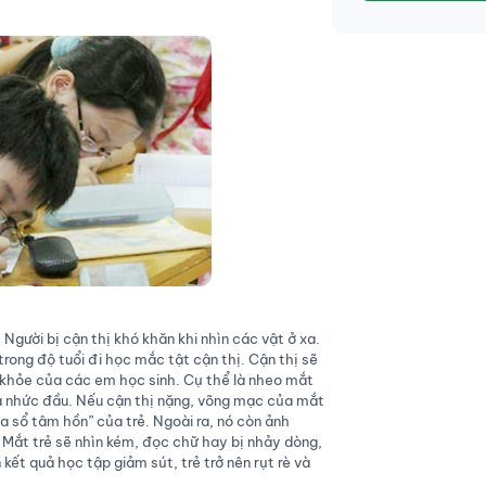
 Người bị cận thị khó khăn khi nhìn các vật ở xa.
trong độ tuổi đi học mắc tật cận thị. Cận thị sẽ
 khỏe của các em học sinh. Cụ thể là nheo mắt
và nhức đầu. Nếu cận thị nặng, võng mạc của mắt
 sổ tâm hồn” của trẻ. Ngoài ra, nó còn ảnh
 Mắt trẻ sẽ nhìn kém, đọc chữ hay bị nhảy dòng,
kết quả học tập giảm sút, trẻ trở nên rụt rè và