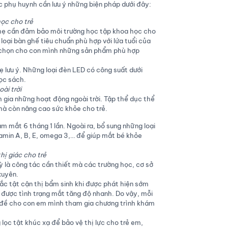
 phụ huynh cần lưu ý những biện pháp dưới đây:
ọc cho trẻ
mẹ cần đảm bảo môi trường học tập khoa học cho
u loại bàn ghế tiêu chuẩn phù hợp với lứa tuổi của
 chọn cho con mình những sản phẩm phù hợp
 lưu ý. Những loại đèn LED có công suất dưới
ọc sách.
ài trời
 gia những hoạt động ngoài trời. Tập thể dục thể
mà còn nâng cao sức khỏe cho trẻ.
 mắt 6 tháng 1 lần. Ngoài ra, bổ sung những loại
amin A, B, E, omega 3,… để giúp mắt bé khỏe
hị giác cho trẻ
ỳ là công tác cần thiết mà các trường học, cơ sở
xuyên.
ắc tật cận thị bẩm sinh khi được phát hiện sớm
hế được tình trạng mắt tăng độ nhanh. Do vậy, mỗi
n đề cho con em mình tham gia chương trình khám
lọc tật khúc xạ để bảo vệ thị lực cho trẻ em,