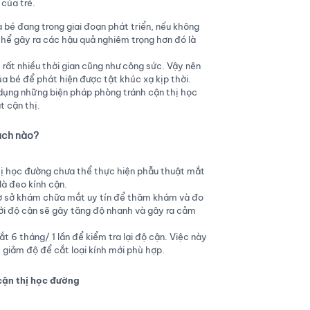
 của trẻ.
 bé đang trong giai đoạn phát triển, nếu không
ó thể gây ra các hậu quả nghiêm trọng hơn đó là
t rất nhiều thời gian cũng như công sức. Vậy nên
a bé để phát hiện được tật khúc xạ kịp thời.
dụng những biện pháp phòng tránh cận thị học
t cận thị.
cách nào?
thị học đường chưa thể thực hiện phẫu thuật mắt
là đeo kính cận.
cơ sở khám chữa mắt uy tín để thăm khám và đo
ới độ cận sẽ gây tăng độ nhanh và gây ra cảm
 6 tháng/ 1 lần để kiểm tra lại độ cận. Việc này
 giảm độ để cắt loại kính mới phù hợp.
cận thị học đường