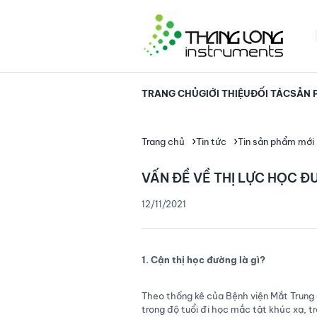
TRANG CHỦ
GIỚI THIỆU
ĐỐI TÁC
SẢN 
Trang chủ
Tin tức
Tin sản phẩm mới
VẤN ĐỀ VỀ THỊ LỰC HỌC 
12/11/2021
1. Cận thị học đường là gì?
Theo thống kê của Bệnh viện Mắt Trung 
trong độ tuổi đi học mắc tật khúc xạ, t