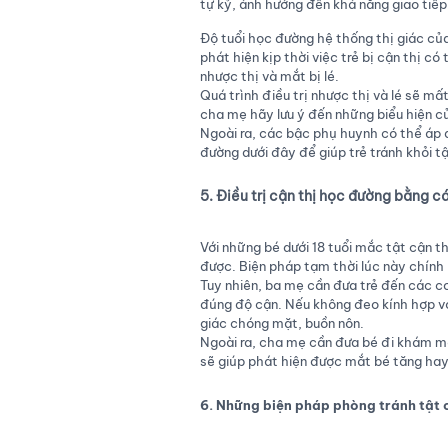
tự kỷ, ảnh hưởng đến khả năng giao tiếp
Độ tuổi học đường hệ thống thị giác của
phát hiện kịp thời việc trẻ bị cận thị c
nhược thị và mắt bị lé.
Quá trình điều trị nhược thị và lé sẽ mấ
cha mẹ hãy lưu ý đến những biểu hiện củ
Ngoài ra, các bậc phụ huynh có thể áp 
đường dưới đây để giúp trẻ tránh khỏi tậ
5. Điều trị cận thị học đường bằng 
Với những bé dưới 18 tuổi mắc tật cận 
được. Biện pháp tạm thời lúc này chính 
Tuy nhiên, ba mẹ cần đưa trẻ đến các 
đúng độ cận. Nếu không đeo kính hợp v
giác chóng mặt, buồn nôn.
Ngoài ra, cha mẹ cần đưa bé đi khám mắt
sẽ giúp phát hiện được mắt bé tăng hay
6. Những biện pháp phòng tránh tật 