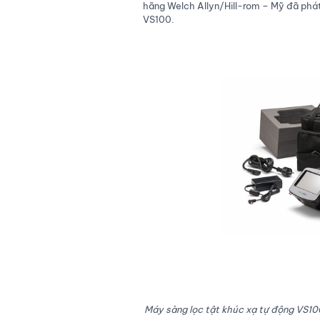
hãng Welch Allyn/Hill-rom – Mỹ đã phát
VS100.
Máy sàng lọc tật khúc xạ tự động VS100