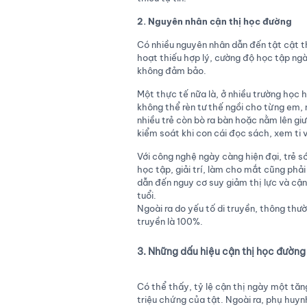
2. Nguyên nhân cận thị học đường
Có nhiều nguyên nhân dẫn đến tật cật thị
hoạt thiếu hợp lý, cường độ học tập ng
không đảm bảo.
Một thực tế nữa là, ở nhiều trường học h
không thể rèn tư thế ngồi cho từng em, n
nhiều trẻ còn bò ra bàn hoặc nằm lên gi
kiểm soát khi con cái đọc sách, xem ti v
Với công nghệ ngày càng hiện đại, trẻ s
học tập, giải trí, làm cho mắt cũng phải 
dẫn đến nguy cơ suy giảm thị lực và cận 
tuổi.
Ngoài ra do yếu tố di truyền, thông thườ
truyền là 100%.
3. Những dấu hiệu cận thị học đường
Có thể thấy, tỷ lệ cận thị ngày một tă
triệu chứng của tật. Ngoài ra, phụ huyn