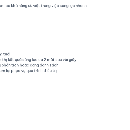
m có khả năng ưu việt trong việc sàng lọc nhanh
ng tuổi
 thị kết quả sàng lọc cả 2 mắt sau vài giây
ng phân tích hoặc dạng danh sách
m lại phục vụ quá trình điều trị