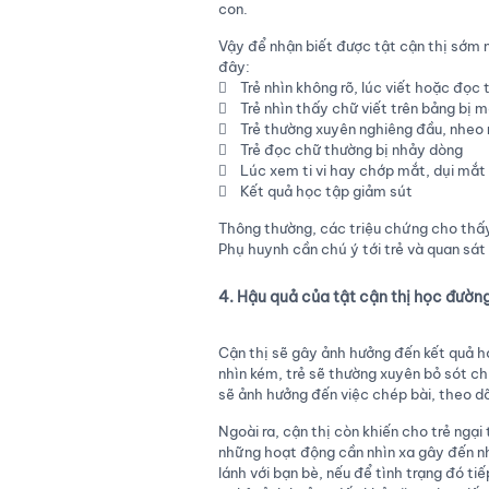
con.
Vậy để nhận biết được tật cận thị sớm 
đây:
 Trẻ nhìn không rõ, lúc viết hoặc đọc 
 Trẻ nhìn thấy chữ viết trên bảng bị 
 Trẻ thường xuyên nghiêng đầu, nheo
 Trẻ đọc chữ thường bị nhảy dòng
 Lúc xem ti vi hay chớp mắt, dụi mắt 
 Kết quả học tập giảm sút
Thông thường, các triệu chứng cho thấy t
Phụ huynh cần chú ý tới trẻ và quan sát
4. Hậu quả của tật cận thị học đường
Cận thị sẽ gây ảnh hưởng đến kết quả h
nhìn kém, trẻ sẽ thường xuyên bỏ sót ch
sẽ ảnh hưởng đến việc chép bài, theo dõ
Ngoài ra, cận thị còn khiến cho trẻ ngạ
những hoạt động cần nhìn xa gây đến nh
lánh với bạn bè, nếu để tình trạng đó ti