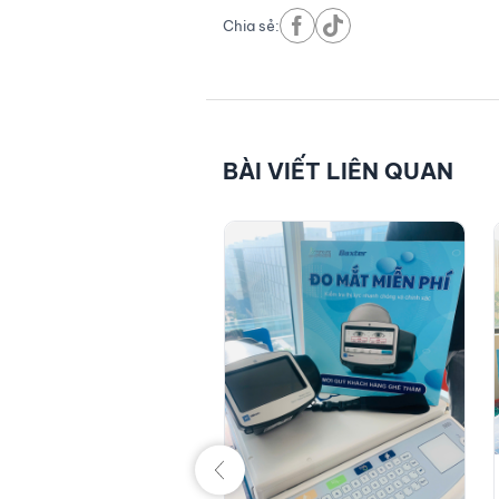
Chia sẻ:
BÀI VIẾT LIÊN QUAN
/12/2025
Tin tức
T THÚC THÀNH CÔNG
C RỠ | HỘI THẢO