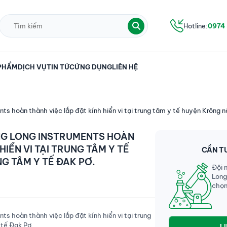
Hotline:
0974
PHẨM
DỊCH VỤ
TIN TỨC
ỨNG DỤNG
LIÊN HỆ
nts hoàn thành việc lắp đặt kính hiển vi tại trung tâm y tế huyện Krông n
ĂNG LONG INSTRUMENTS HOÀN
HIỂN VI TẠI TRUNG TÂM Y TẾ
CẦN T
G TÂM Y TẾ ĐAK PƠ.
Đội 
Long
chọn
ts hoàn thành việc lắp đặt kính hiển vi tại trung
 tế Đak Pơ.
L