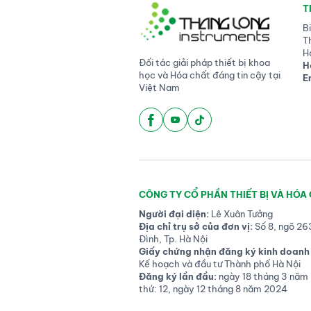
T
B
T
H
Đối tác giải pháp thiết bị khoa
H
học và Hóa chất đáng tin cậy tại
E
Việt Nam
CÔNG TY CỔ PHẦN THIẾT BỊ VÀ HÓA
Người đại diện:
Lê Xuân Tưởng
Địa chỉ trụ sở của đơn vị:
Số 8, ngõ 26
Đình, Tp. Hà Nội
Giấy chứng nhận đăng ký kinh doanh 
Kế hoạch và đầu tư Thành phố Hà Nội
Đăng ký lần đầu:
ngày 18 tháng 3 năm 
thứ: 12, ngày 12 tháng 8 năm 2024