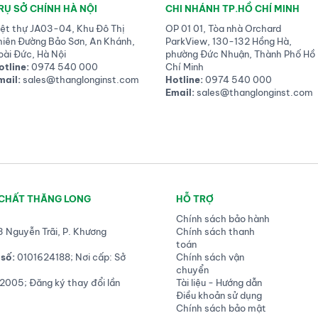
RỤ SỞ CHÍNH HÀ NỘI
CHI NHÁNH TP.HỒ CHÍ MINH
iệt thự JA03-04, Khu Đô Thị
OP 01 01, Tòa nhà Orchard
hiên Đường Bảo Sơn, An Khánh,
ParkView, 130-132 Hồng Hà,
oài Đức, Hà Nội
phường Đức Nhuận, Thành Phố Hồ
otline:
0974 540 000
Chí Minh
mail:
sales@thanglonginst.com
Hotline:
0974 540 000
Email:
sales@thanglonginst.com
 CHẤT THĂNG LONG
HỖ TRỢ
Chính sách bảo hành
3 Nguyễn Trãi, P. Khương
Chính sách thanh
toán
số:
0101624188; Nơi cấp: Sở
Chính sách vận
chuyển
2005; Đăng ký thay đổi lần
Tài liệu - Hướng dẫn
Điều khoản sử dụng
Chính sách bảo mật