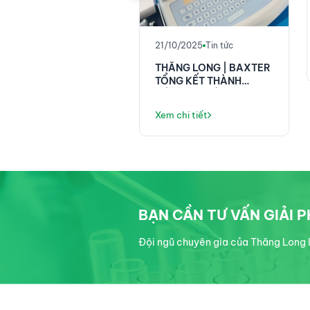
MILAB: KỸ THUẬT ĐO
ỜNG & PHÂN TÍCH
m chi tiết
O PHÒNG THÍ
21/10/2025
Tin tức
HIỆM BÁN DẪN
THĂNG LONG | BAXTER
TỔNG KẾT THÀNH
CÔNG TẠI HỘI NGHỊ
KHOA HỌC ĐIỀU DƯỠNG
Xem chi tiết
PHENIKAA!
BẠN CẦN TƯ VẤN GIẢI 
Đội ngũ chuyên gia của Thăng Long I