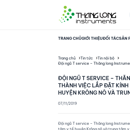
TRANG CHỦ
GIỚI THIỆU
ĐỐI TÁC
SẢN 
Trang chủ
Tin tức
Tin nội bộ
Đội ngũ T service – Thăng long Instrume
ĐỘI NGŨ T SERVICE – TH
THÀNH VIỆC LẮP ĐẶT KÍNH 
HUYỆN KRÔNG NÔ VÀ TRUN
07/11/2019
Đội ngũ T service – Thăng long Instrumen
tâm y tế huyện Krông nô và trung tâm y