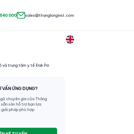
 540 000
sales@thanglonginst.com
ô và trung tâm y tế Đak Pơ.
Ư VẤN ỨNG DỤNG?
ngũ chuyên gia của Thăng
 sẵn sàn hỗ trợ bạn lựa
 giải pháp phù hợp
IÊN HỆ TƯ VẤN