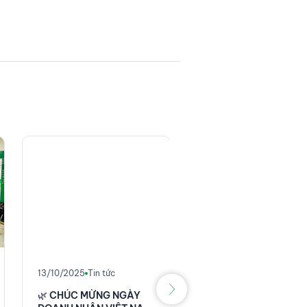
11/10/2025
Tin tức
THĂNG LONG
INSTRUMENTS ĐỒNG
13/10/2025
Tin tức
HÀNH CÙNG HÃNG
🌿 CHÚC MỪNG NGÀY
BAXTER TẠI HỘI NGH