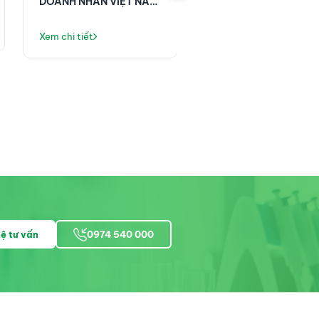
Xem chi tiết
DOANH NHÂN VIỆT NAM
NHI KHOA – BỆNH VI
13/10 🌿
HỮU NGHỊ VIỆT ĐỨC
Xem chi tiết
hệ tư vấn
0974 540 000