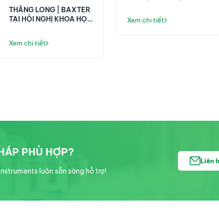
TẠI HỘI NGHỊ CÔNG
THĂNG LONG | BAXTER
NGHỆ SINH HỌC 2025
TẠI HỘI NGHỊ KHOA HỌC
Xem chi tiết
58 NĂM VIỆN E!
Xem chi tiết
PHÁP PHÙ HỢP?
Liên 
nstruments luôn sẵn sàng hỗ trợ!